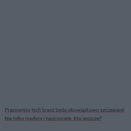
Pracownicy tych branż będą obowiązkowo szczepieni!
Nie tylko medycy i nauczyciele. Kto jeszcze?