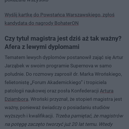
Wyślij kartkę do Powstańca Warszawskiego, zgłoś
kandydata do nagrody BohaterON
Czy tytuł magistra jest dziś aż tak ważny?
Afera z lewymi dyplomami
Tematem lewych dyplomów postanowił zająć się Artur
Jarząbek w swoim programie Supernova w samo
południe. Do rozmowy zaprosił dr. Marka Wrońskiego,
felietonistę „Forum Akademickiego” i tropiciela
patologii naukowej oraz posła Konfederacji
Artura
Dziambora
. Wroński przyznał, że stopień magistra jest
ważny, ponieważ świadczy o posiadaniu studiów
wyższych i kwalifikacji.
Trzeba pamiętać, że magistrów
na potęgę zaczęto tworzyć już 20 lat temu. Wtedy