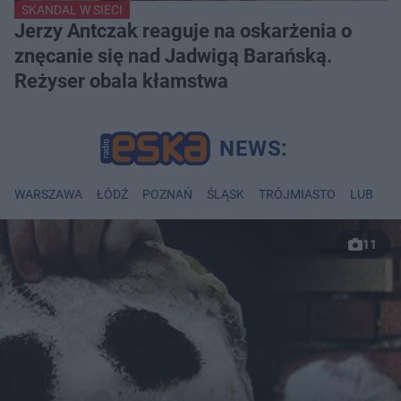
SKANDAL W SIECI
Jerzy Antczak reaguje na oskarżenia o
znęcanie się nad Jadwigą Barańską.
Reżyser obala kłamstwa
WARSZAWA
ŁÓDŹ
POZNAŃ
ŚLĄSK
TRÓJMIASTO
LUBLIN
11