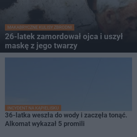
MAKABRYCZNE KULISY ZBRODNI
26-latek zamordował ojca i uszył
maskę z jego twarzy
INCYDENT NA KĄPIELISKU
36-latka weszła do wody i zaczęła tonąć.
Alkomat wykazał 5 promili