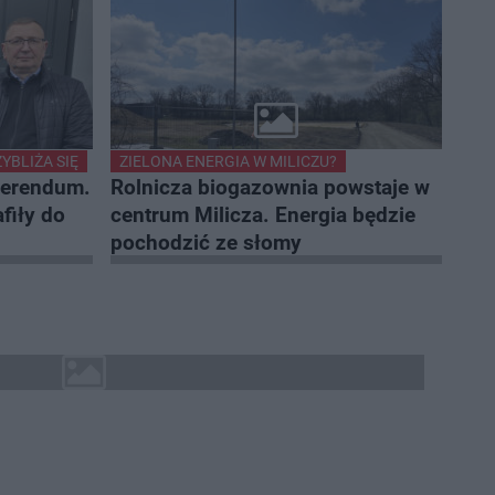
YBLIŻA SIĘ
ZIELONA ENERGIA W MILICZU?
eferendum.
Rolnicza biogazownia powstaje w
fiły do
centrum Milicza. Energia będzie
pochodzić ze słomy