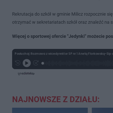
Rekrutacja do szkół w gminie Milicz rozpocznie si
otrzymać w sekretariatach szkół oraz znaleźć na 
Więcej o sportowej ofercie "Jedynki" możecie po
Posłuchaj: Rozmowa z wicedyrektor SP nr 1 Anetą Florkowską-Si
L
P
P
G
o
r
r
r
a
z
z
a
d
e
e
j
e
w
w
d
i
i
:
ń
ń
3
1
1
.
0
0
8
s
s
NAJNOWSZE Z DZIAŁU:
1
d
d
%
o
o
t
p
u
r
ł
z