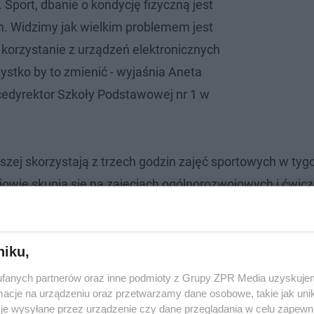
Sport, dbanie o kondycję fizyczną jest
. Widzimy jak wielkim problemem jest
 korzystanie z urządzeń elektronicznych
ystko by to zmienić - wyjaśnia Aneta
cedyrektor Szkoły Podstawowej nr 1 w
wszej skorzystają z trzech godzin zajęć sportowych w tyg
niowie skupią się na zajęciach ogólnorozwojowych i ćwic
a piłkarskie, lekcje pływania czy elementy gimnastyki.
niku,
fanych partnerów oraz inne podmioty z Grupy ZPR Media uzyskujem
cje na urządzeniu oraz przetwarzamy dane osobowe, takie jak unika
je wysyłane przez urządzenie czy dane przeglądania w celu zapewn