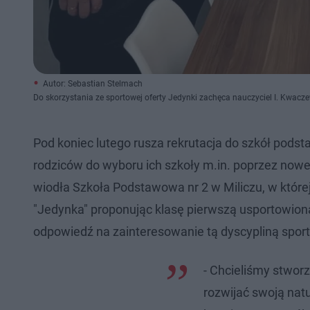
Autor: Sebastian Stelmach
Do skorzystania ze sportowej oferty Jedynki zachęca nauczyciel I. Kwacze
Pod koniec lutego rusza rekrutacja do szkół pods
rodziców do wyboru ich szkoły m.in. poprzez nowe 
wiodła Szkoła Podstawowa nr 2 w Miliczu, w które
"Jedynka" proponując klasę pierwszą usportowioną
odpowiedź na zainteresowanie tą dyscypliną spor
- Chcieliśmy stwor
rozwijać swoją nat