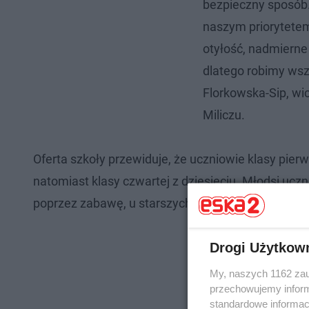
bezpieczny sposób. 
naszym priorytetem
otyłość, nadmierne
dlatego robimy wsz
Florkowska-Sip, wi
Miliczu.
Oferta szkoły przewiduje, że uczniowie klasy pier
natomiast klasy czwartej z dziesięciu. Młodsi ucz
poprzez zabawę, u starszych zaplanowane są zajęci
Drogi Użytkow
My, naszych 1162 zau
przechowujemy informa
standardowe informac