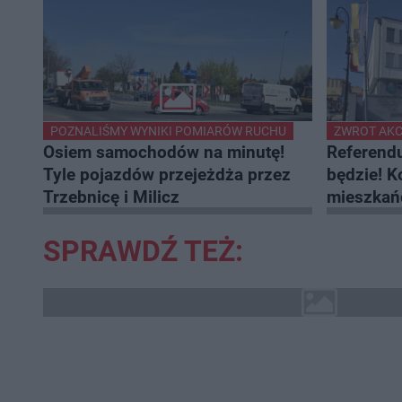
u
o
d
u
POZNALIŚMY WYNIKI POMIARÓW RUCHU
ZWROT AKC
Osiem samochodów na minutę!
Referend
Tyle pojazdów przejeżdża przez
będzie! K
Trzebnicę i Milicz
mieszka
SPRAWDŹ TEŻ: