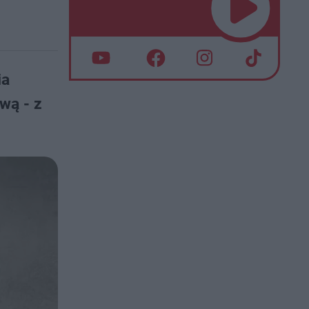
ia
wą - z