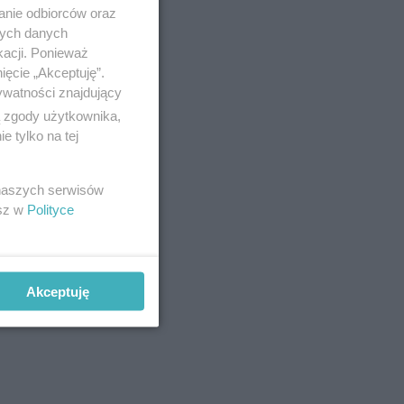
anie odbiorców oraz
nych danych
kacji. Ponieważ
ięcie „Akceptuję”.
ywatności znajdujący
ą zgody użytkownika,
 tylko na tej
 naszych serwisów
esz w
Polityce
Akceptuję