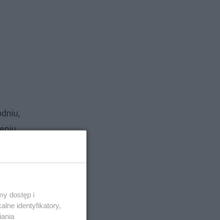
odniu,
zeniu
y dostęp i
lne identyfikatory,
iania