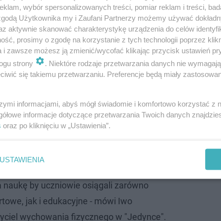
klam, wybór spersonalizowanych treści, pomiar reklam i treści, bad
 zgodą Użytkownika my i Zaufani Partnerzy możemy używać dokład
az aktywnie skanować charakterystykę urządzenia do celów identyfi
ść, prosimy o zgodę na korzystanie z tych technologii poprzez klikn
a i zawsze możesz ją zmienić/wycofać klikając przycisk ustawień pr
ogu strony
. Niektóre rodzaje przetwarzania danych nie wymagaj
iwić się takiemu przetwarzaniu. Preferencje będą miały zastosowanie
szymi informacjami, abyś mógł świadomie i komfortowo korzystać z
rozwój naszych uczniów w motoryce,
gółowe informacje dotyczące przetwarzania Twoich danych znajdzi
ji i przewidywaniu sytuacji na boisku.
s
oraz po kliknięciu w „Ustawienia”.
cia na basenie, wprowadzimy elementy
mnastyki co przyda się naszym uczniom nie
USTAWIENIA
 i w życiu codziennym. Jednocześnie
 naukę by uczniowie osiągali zarówno
rtowe, jak i edukacyjne - mówi Iwo
yciel wychowania fizycznego w "Jedynce".