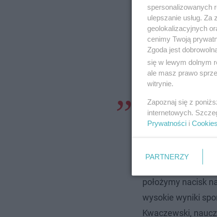
spersonalizowanych re
ulepszanie usług. Za
geolokalizacyjnych or
cenimy Twoją prywatno
Zgoda jest dobrowoln
się w lewym dolnym r
ale masz prawo sprzec
witrynie.
Zapoznaj się z poniż
- Będziemy dbać o 
internetowych. Szcze
percepcji, obserwac
Prywatności
i
Cookie
Poprowadzimy zaję
sportów walki i gi
PARTNERZY
tylko w szkole ale
położymy nacisk na
wysokie wyniki spo
Kwaczewski, naucz