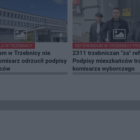
JI W TRZEBNICY
REFERENDUM W TRZEBNICY PRZ
um w Trzebnicy nie
2311 trzebniczan "za" r
omisarz odrzucił podpisy
Podpisy mieszkańców tra
ńców
komisarza wyborczego