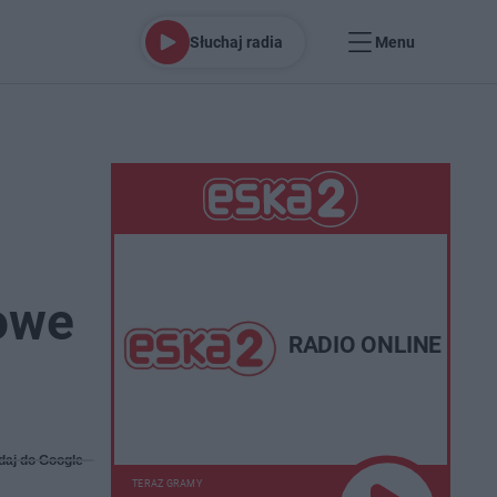
Słuchaj radia
Menu
towe
RADIO ONLINE
daj do Google
TERAZ GRAMY