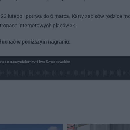
ę 23 lutego i potrwa do 6 marca. Karty zapisów rodzice m
stronach internetowych placówek.
słuchać w poniższym nagraniu.
p oraz nauczycielem w-f Iwo Kwaczewskim