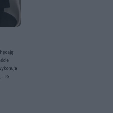
chęcają
eście
 wykonuje
j. To