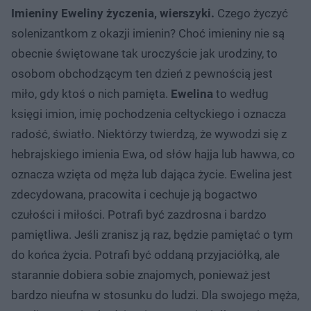
Imieniny Eweliny życzenia, wierszyki.
Czego życzyć
solenizantkom z okazji imienin? Choć imieniny nie są
obecnie świętowane tak uroczyście jak urodziny, to
osobom obchodzącym ten dzień z pewnością jest
miło, gdy ktoś o nich pamięta.
Ewelina
to według
księgi imion, imię pochodzenia celtyckiego i oznacza
radość, światło. Niektórzy twierdzą, że wywodzi się z
hebrajskiego imienia Ewa, od słów hajja lub hawwa, co
oznacza wzięta od męża lub dająca życie. Ewelina jest
zdecydowana, pracowita i cechuje ją bogactwo
czułości i miłości. Potrafi być zazdrosna i bardzo
pamiętliwa. Jeśli zranisz ją raz, będzie pamiętać o tym
do końca życia. Potrafi być oddaną przyjaciółką, ale
starannie dobiera sobie znajomych, ponieważ jest
bardzo nieufna w stosunku do ludzi. Dla swojego męża,