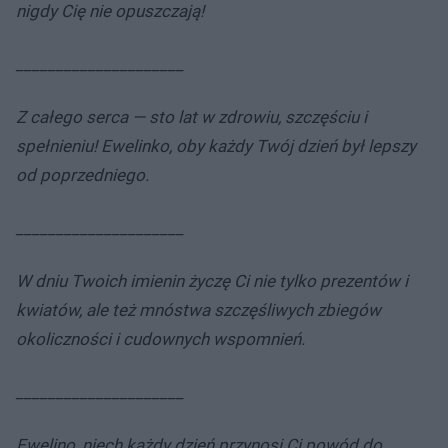
nigdy Cię nie opuszczają!
_____________________
Z całego serca — sto lat w zdrowiu, szczęściu i
spełnieniu! Ewelinko, oby każdy Twój dzień był lepszy
od poprzedniego.
_____________________
W dniu Twoich imienin życzę Ci nie tylko prezentów i
kwiatów, ale też mnóstwa szczęśliwych zbiegów
okoliczności i cudownych wspomnień.
_____________________
Ewelino, niech każdy dzień przynosi Ci powód do