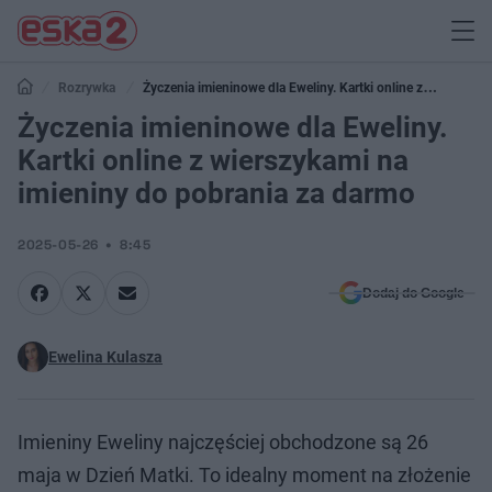
Rozrywka
Życzenia imieninowe dla Eweliny. Kartki online z
wierszykami na imieniny do pobrania za darmo
Życzenia imieninowe dla Eweliny.
Kartki online z wierszykami na
imieniny do pobrania za darmo
2025-05-26
8:45
Dodaj do Google
Ewelina Kulasza
Imieniny Eweliny najczęściej obchodzone są 26
maja w Dzień Matki. To idealny moment na złożenie