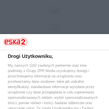
Drogi Użytkowniku,
My, naszych 1162 zaufanych partnerów oraz inne
Żaden utwór zamieszczony w serwisie nie może być powielany i
rozpowszechniany lub dalej rozpowszechniany w jakikolwiek sposób (w
podmioty z Grupy ZPR Media uzyskujemy dostęp i
tym także elektroniczny lub mechaniczny) na jakimkolwiek polu
przechowujemy informacje na urządzeniu oraz
eksploatacji w jakiejkolwiek formie, włącznie z umieszczaniem w
przetwarzamy dane osobowe, takie jak unikalne
Internecie bez pisemnej zgody właściciela praw. Jakiekolwiek użycie lub
wykorzystanie utworów w całości lub w części z naruszeniem prawa,
identyfikatory, standardowe informacje wysyłane przez
tzn. bez właściwej zgody, jest zabronione pod groźbą kary i może być
urządzenie czy dane przeglądania w celu zapewniania
ścigane prawnie.
spersonalizowanych reklam, wybór spersonalizowanych
treści, pomiar reklam i treści, badanie odbiorców oraz
ulepszanie usług. Za zgodą Użytkownika my i Zaufani