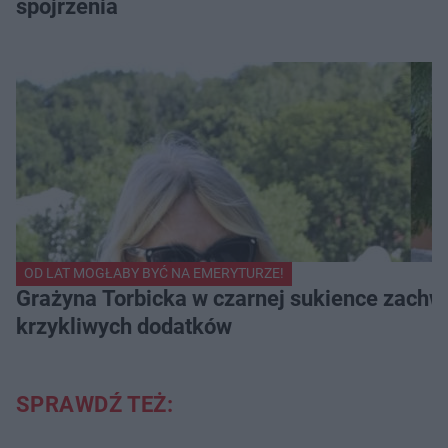
spojrzenia
OD LAT MOGŁABY BYĆ NA EMERYTURZE!
Grażyna Torbicka w czarnej sukience zachwyc
krzykliwych dodatków
SPRAWDŹ TEŻ: