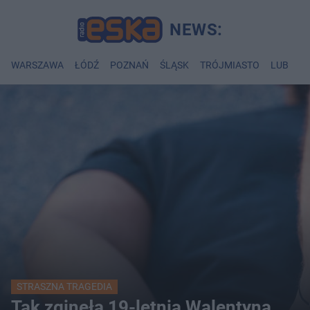
WARSZAWA
ŁÓDŹ
POZNAŃ
ŚLĄSK
TRÓJMIASTO
LUBLIN
STRASZNA TRAGEDIA
Tak zginęła 19-letnia Walentyna.