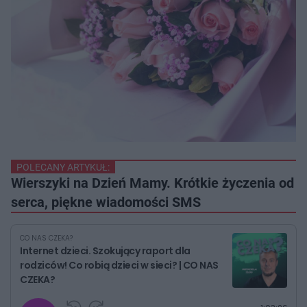
POLECANY ARTYKUŁ:
Wierszyki na Dzień Mamy. Krótkie życzenia od
serca, piękne wiadomości SMS
CO NAS CZEKA?
Internet dzieci. Szokujący raport dla
rodziców! Co robią dzieci w sieci? | CO NAS
CZEKA?
G
P
P