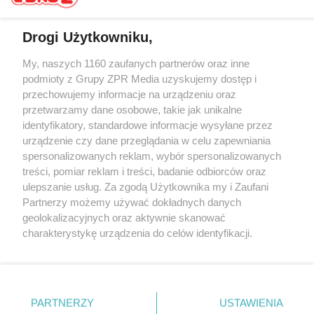
Drogi Użytkowniku,
My, naszych 1160 zaufanych partnerów oraz inne
Żaden utwór zamieszczony w serwisie nie może być powielany i
rozpowszechniany lub dalej rozpowszechniany w jakikolwiek sposób (w
podmioty z Grupy ZPR Media uzyskujemy dostęp i
tym także elektroniczny lub mechaniczny) na jakimkolwiek polu
przechowujemy informacje na urządzeniu oraz
eksploatacji w jakiejkolwiek formie, włącznie z umieszczaniem w
przetwarzamy dane osobowe, takie jak unikalne
Internecie bez pisemnej zgody właściciela praw. Jakiekolwiek użycie lub
wykorzystanie utworów w całości lub w części z naruszeniem prawa,
identyfikatory, standardowe informacje wysyłane przez
tzn. bez właściwej zgody, jest zabronione pod groźbą kary i może być
urządzenie czy dane przeglądania w celu zapewniania
ścigane prawnie.
spersonalizowanych reklam, wybór spersonalizowanych
treści, pomiar reklam i treści, badanie odbiorców oraz
ulepszanie usług. Za zgodą Użytkownika my i Zaufani
Partnerzy możemy używać dokładnych danych
geolokalizacyjnych oraz aktywnie skanować
charakterystykę urządzenia do celów identyfikacji.
O nas
Ponieważ cenimy Twoją prywatność, prosimy o zgodę na
korzystanie z tych technologii poprzez kliknięcie
Informacje prawne
„Akceptuję”. Zgoda jest dobrowolna i zawsze możesz ją
zmienić/wycofać klikając przycisk ustawień prywatności
Nasze serwisy
PARTNERZY
USTAWIENIA
znajdujący się w lewym dolnym rogu strony
. Niektóre