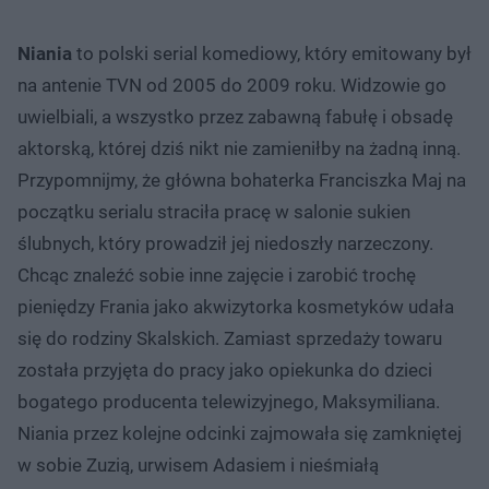
Niania
to polski serial komediowy, który emitowany był
na antenie TVN od 2005 do 2009 roku. Widzowie go
uwielbiali, a wszystko przez zabawną fabułę i obsadę
aktorską, której dziś nikt nie zamieniłby na żadną inną.
Przypomnijmy, że główna bohaterka Franciszka Maj na
początku serialu straciła pracę w salonie sukien
ślubnych, który prowadził jej niedoszły narzeczony.
Chcąc znaleźć sobie inne zajęcie i zarobić trochę
pieniędzy Frania jako akwizytorka kosmetyków udała
się do rodziny Skalskich. Zamiast sprzedaży towaru
została przyjęta do pracy jako opiekunka do dzieci
bogatego producenta telewizyjnego, Maksymiliana.
Niania przez kolejne odcinki zajmowała się zamkniętej
w sobie Zuzią, urwisem Adasiem i nieśmiałą