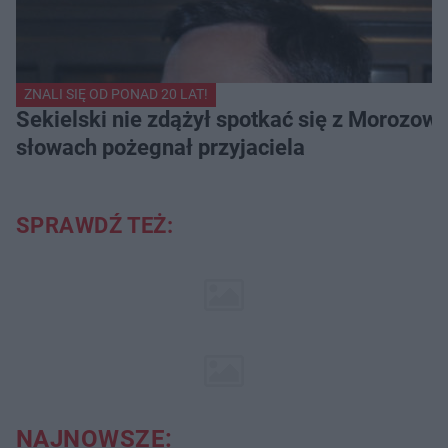
ZNALI SIĘ OD PONAD 20 LAT!
Sekielski nie zdążył spotkać się z Morozow
słowach pożegnał przyjaciela
SPRAWDŹ TEŻ:
NAJNOWSZE: