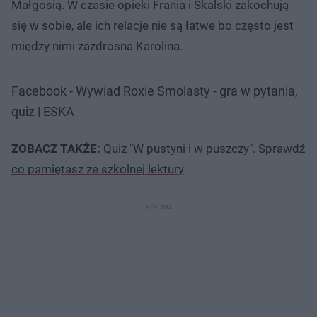
Małgosią. W czasie opieki Frania i Skalski zakochują
się w sobie, ale ich relacje nie są łatwe bo często jest
między nimi zazdrosna Karolina.
Facebook - Wywiad Roxie Smolasty - gra w pytania,
quiz | ESKA
ZOBACZ TAKŻE:
Quiz "W pustyni i w puszczy". Sprawdź
co pamiętasz ze szkolnej lektury