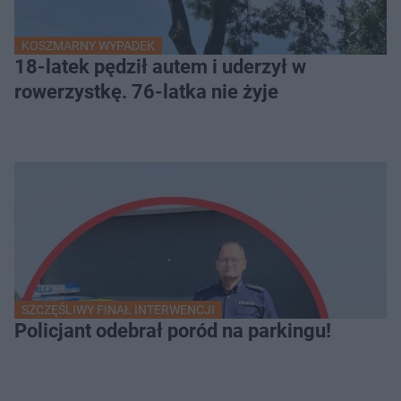
KOSZMARNY WYPADEK
18-latek pędził autem i uderzył w
rowerzystkę. 76-latka nie żyje
SZCZĘŚLIWY FINAŁ INTERWENCJI
Policjant odebrał poród na parkingu!