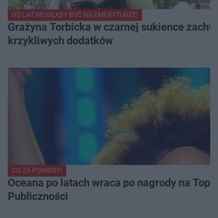
OD LAT MOGŁABY BYĆ NA EMERYTURZE!
Grażyna Torbicka w czarnej sukience zachwyc
krzykliwych dodatków
CO ZA POWRÓT!
Oceana po latach wraca po nagrody na Top of
Publiczności