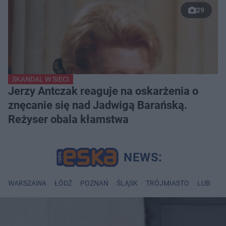
29
SKANDAL W SIECI
Jerzy Antczak reaguje na oskarżenia o
znęcanie się nad Jadwigą Barańską.
Reżyser obala kłamstwa
WARSZAWA
ŁÓDŹ
POZNAŃ
ŚLĄSK
TRÓJMIASTO
LUBLIN