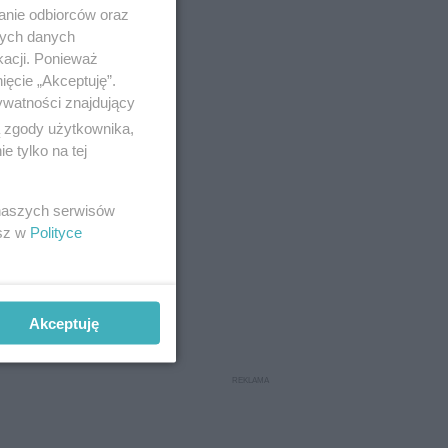
anie odbiorców oraz
nych danych
kacji. Ponieważ
ięcie „Akceptuję”.
ywatności znajdujący
ą zgody użytkownika,
 tylko na tej
 naszych serwisów
esz w
Polityce
Akceptuję
 kolejnych