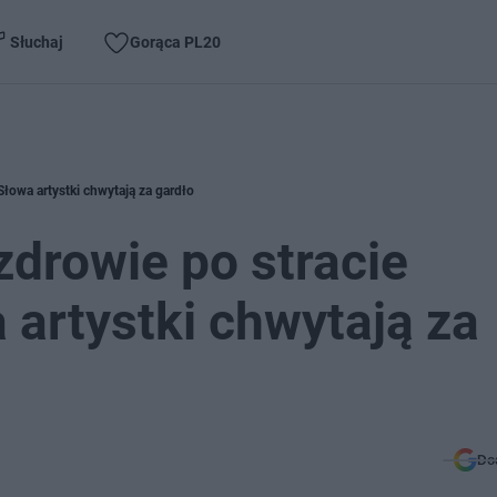
Słuchaj
Gorąca PL20
Słowa artystki chwytają za gardło
drowie po stracie
 artystki chwytają za
Do