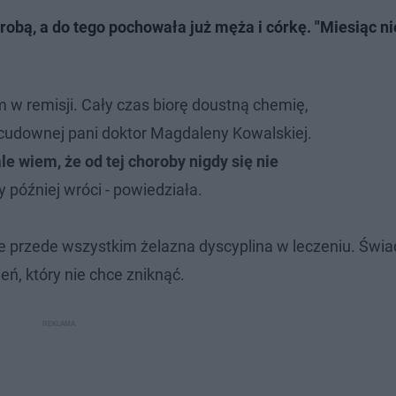
bą, a do tego pochowała już męża i córkę. "Miesiąc n
m w remisji. Cały czas biorę doustną chemię,
cudownej pani doktor Magdaleny Kowalskiej.
ale wiem, że od tej choroby nigdy się nie
 później wróci - powiedziała.
ale przede wszystkim żelazna dyscyplina w leczeniu. Św
eń, który nie chce zniknąć.