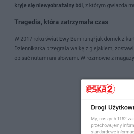
kryje się niewyobrażalny ból
, z którym gwiazda m
Tragedia, która zatrzymała czas
W 2017 roku świat
Ewy Bem
runął jak domek z kart
Dziennikarka przegrała walkę z glejakiem, zostawiaj
opisać nutami ani słowami. W rozmowie z magaz
Drogi Użytkow
My, naszych 1162 zau
przechowujemy informa
standardowe informac