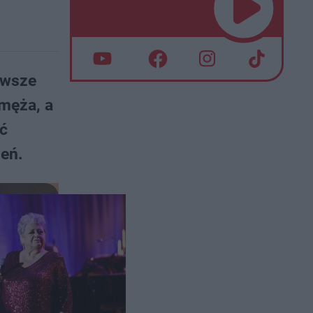
awsze
 męża, a
yć
ień.