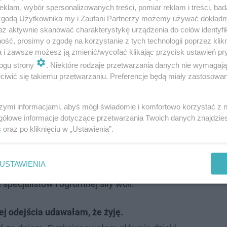
klam, wybór spersonalizowanych treści, pomiar reklam i treści, bad
 zgodą Użytkownika my i Zaufani Partnerzy możemy używać dokład
az aktywnie skanować charakterystykę urządzenia do celów identyfi
ść, prosimy o zgodę na korzystanie z tych technologii poprzez klikn
a i zawsze możesz ją zmienić/wycofać klikając przycisk ustawień pr
Gwiazdy od razu ruszyły z pomocą
ogu strony
. Niektóre rodzaje przetwarzania danych nie wymagaj
iwić się takiemu przetwarzaniu. Preferencje będą miały zastosowanie
nie, że z glejakiem nie można wygrać.
Gdy
zę, nie pojmowałam znaczenia słów
szymi informacjami, abyś mógł świadomie i komfortowo korzystać z
gółowe informacje dotyczące przetwarzania Twoich danych znajdzi
ez lekarzy.
Nie dopuszczałam myśli, że to
s
oraz po kliknięciu w „Ustawienia”.
 choroba śmiertelna - wyznała Ewa Bem.
USTAWIENIA
iło rytm.
Funkcjonowanie ograniczało się do przetrwania
pecjalistów i ogromnej siły woli.
ej odejścia udawałam, że żyję.