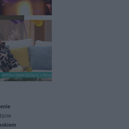
cenie
życie
laskiem