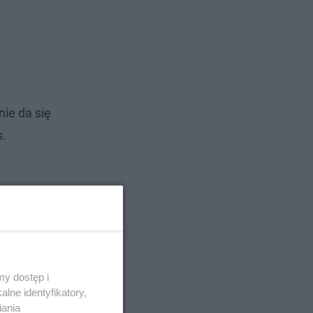
nie da się
s.
y dostęp i
lne identyfikatory,
iania