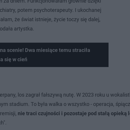
ń za dniem. Funkcjonowałam głównie dzięki
hiatry, potem psychoterapeuty. I ukochanej
łam, że świat istnieje, życie toczy się dalej,
 dodała artystka.
na scenie! Dwa miesiące temu straciła
 się w cień
erpany, los zagrał fałszywą nutę. W 2023 roku u wokalist
stadium. To była walka o wszystko - operacja, śpiącz
remisji,
nie traci czujności i pozostaje pod stałą opieką 
h".