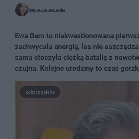
Iwona Janczewska
Ewa Bem to niekwestionowana pierwsz
zachwycała energią, los nie oszczędza
sama stoczyła ciężką batalię z nowot
czujna. Kolejne urodziny to czas gorz