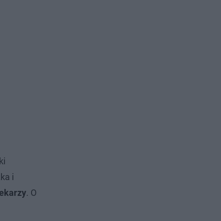
ki
ka i
lekarzy
. O