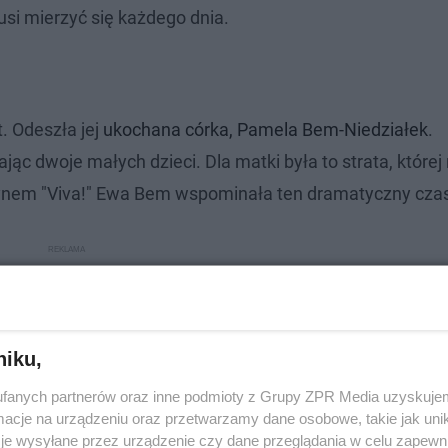
usi mierzyć się każdego dnia.
. Odeszła jej
ukochana córka, Pamela Bem-Niedziałek
.
ąc dwoje małych dzieci. Dla matki była to strata, której 
ynem "Viva!" Ewa Bem wspominała ten dramatyczny cza
niku,
fanych partnerów oraz inne podmioty z Grupy ZPR Media uzyskujem
cje na urządzeniu oraz przetwarzamy dane osobowe, takie jak unika
je wysyłane przez urządzenie czy dane przeglądania w celu zapewn