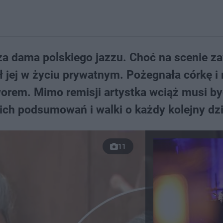
a dama polskiego jazzu. Choć na scenie z
ł jej w życiu prywatnym. Pożegnała córkę i
worem. Mimo remisji artystka wciąż musi b
kich podsumowań i walki o każdy kolejny dz
11