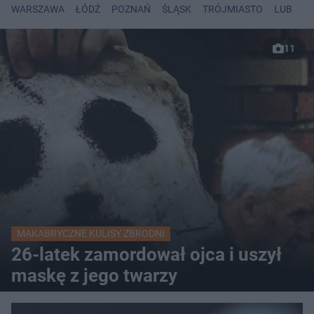
WARSZAWA
ŁÓDŹ
POZNAŃ
ŚLĄSK
TRÓJMIASTO
LUBLIN
11
MAKABRYCZNE KULISY ZBRODNI
26-latek zamordował ojca i uszył
maskę z jego twarzy