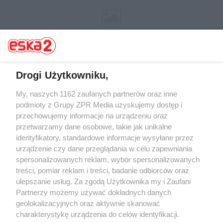
Drogi Użytkowniku,
My, naszych 1162 zaufanych partnerów oraz inne
Żaden utwór zamieszczony w serwisie nie może być powielany i
rozpowszechniany lub dalej rozpowszechniany w jakikolwiek sposób (w
podmioty z Grupy ZPR Media uzyskujemy dostęp i
tym także elektroniczny lub mechaniczny) na jakimkolwiek polu
przechowujemy informacje na urządzeniu oraz
eksploatacji w jakiejkolwiek formie, włącznie z umieszczaniem w
przetwarzamy dane osobowe, takie jak unikalne
Internecie bez pisemnej zgody właściciela praw. Jakiekolwiek użycie lub
wykorzystanie utworów w całości lub w części z naruszeniem prawa,
identyfikatory, standardowe informacje wysyłane przez
tzn. bez właściwej zgody, jest zabronione pod groźbą kary i może być
urządzenie czy dane przeglądania w celu zapewniania
ścigane prawnie.
spersonalizowanych reklam, wybór spersonalizowanych
treści, pomiar reklam i treści, badanie odbiorców oraz
ulepszanie usług. Za zgodą Użytkownika my i Zaufani
Partnerzy możemy używać dokładnych danych
geolokalizacyjnych oraz aktywnie skanować
charakterystykę urządzenia do celów identyfikacji.
O nas