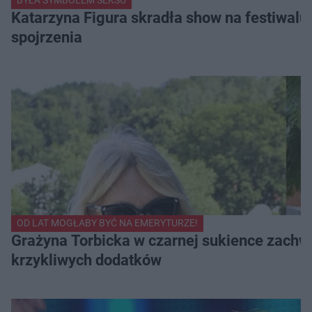
BYŁA SYMBOLEM SEKSU
Katarzyna Figura skradła show na festiwalu!
spojrzenia
OD LAT MOGŁABY BYĆ NA EMERYTURZE!
Grażyna Torbicka w czarnej sukience zachwyc
krzykliwych dodatków