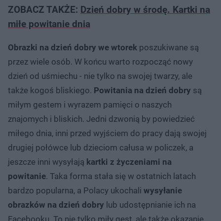
ZOBACZ TAKŻE:
Dzień dobry w środę. Kartki na
miłe powitanie dnia
Obrazki na dzień dobry we wtorek
poszukiwane są
przez wiele osób. W końcu warto rozpocząć nowy
dzień od uśmiechu - nie tylko na swojej twarzy, ale
także kogoś bliskiego.
Powitania na dzień dobry
są
miłym gestem i wyrazem pamięci o naszych
znajomych i bliskich. Jedni dzwonią by powiedzieć
miłego dnia, inni przed wyjściem do pracy dają swojej
drugiej połówce lub dzieciom całusa w policzek, a
jeszcze inni wysyłają
kartki z życzeniami na
powitanie
. Taka forma stała się w ostatnich latach
bardzo popularna, a Polacy ukochali
wysyłanie
obrazków na dzień dobry
lub udostępnianie ich na
Facebooku. To nie tylko miły gest, ale także okazanie