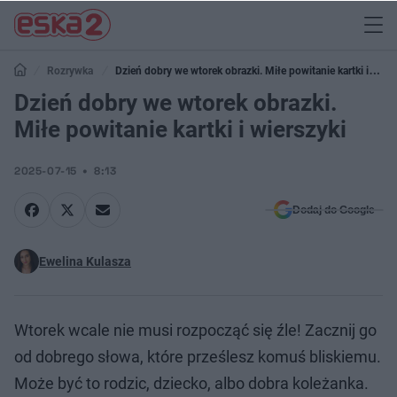
Rozrywka
Dzień dobry we wtorek obrazki. Miłe powitanie kartki i
wierszyki
Dzień dobry we wtorek obrazki.
Miłe powitanie kartki i wierszyki
2025-07-15
8:13
Dodaj do Google
Ewelina Kulasza
Wtorek wcale nie musi rozpocząć się źle! Zacznij go
od dobrego słowa, które prześlesz komuś bliskiemu.
Może być to rodzic, dziecko, albo dobra koleżanka.