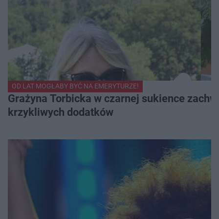
OD LAT MOGŁABY BYĆ NA EMERYTURZE!
Grażyna Torbicka w czarnej sukience zachwyc
krzykliwych dodatków