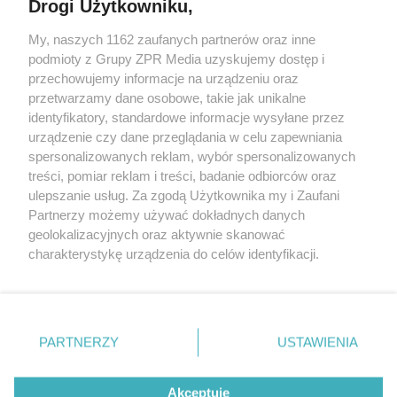
Drogi Użytkowniku,
My, naszych 1162 zaufanych partnerów oraz inne
Żaden utwór zamieszczony w serwisie nie może być powielany i
rozpowszechniany lub dalej rozpowszechniany w jakikolwiek sposób (w
podmioty z Grupy ZPR Media uzyskujemy dostęp i
tym także elektroniczny lub mechaniczny) na jakimkolwiek polu
przechowujemy informacje na urządzeniu oraz
eksploatacji w jakiejkolwiek formie, włącznie z umieszczaniem w
przetwarzamy dane osobowe, takie jak unikalne
Internecie bez pisemnej zgody właściciela praw. Jakiekolwiek użycie lub
wykorzystanie utworów w całości lub w części z naruszeniem prawa,
identyfikatory, standardowe informacje wysyłane przez
tzn. bez właściwej zgody, jest zabronione pod groźbą kary i może być
urządzenie czy dane przeglądania w celu zapewniania
ścigane prawnie.
spersonalizowanych reklam, wybór spersonalizowanych
treści, pomiar reklam i treści, badanie odbiorców oraz
ulepszanie usług. Za zgodą Użytkownika my i Zaufani
Partnerzy możemy używać dokładnych danych
geolokalizacyjnych oraz aktywnie skanować
charakterystykę urządzenia do celów identyfikacji.
O nas
Ponieważ cenimy Twoją prywatność, prosimy o zgodę na
korzystanie z tych technologii poprzez kliknięcie
Informacje prawne
„Akceptuję”. Zgoda jest dobrowolna i zawsze możesz ją
zmienić/wycofać klikając przycisk ustawień prywatności
Nasze serwisy
PARTNERZY
USTAWIENIA
znajdujący się w lewym dolnym rogu strony
. Niektóre
© 2026 Grupa ZPR Media
rodzaje przetwarzania danych nie wymagają zgody
Akceptuję
użytkownika, ale masz prawo sprzeciwić się takiemu