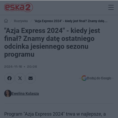
Rozrywka
"Azja Express 2024" - kiedy jest finał? Znamy datę
ostatniego odcinka jesiennego sezonu programu
"Azja Express 2024" - kiedy jest
finał? Znamy datę ostatniego
odcinka jesiennego sezonu
programu
2024-11-16
20:06
Dodaj do Google
Ewelina Kulasza
Program "Azja Express 2024" trwa w najlepsze, a