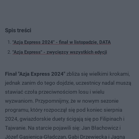
Spis treści
"Azja Express 2024" - finał w listopadzie, DATA
"Azja Express" - zwycięzcy wszystkich edycji
Finał "Azja Express 2024"
zbliża się wielkimi krokami,
jednak zanim do tego dojdzie, uczestnicy nadal muszą
stawiać czoła przeciwnościom losu i wielu
wyzwaniom. Przypomnijmy, że w nowym sezonie
programu, który rozpoczął się pod koniec sierpnia
2024, gwiazdorskie duety ścigają się po Filipinach i
Tajwanie. Na starcie pojawili się: Jan Błachowicz i
Józef Gąsienica-Gładczan, Gabi Drzewiecka i Jagna