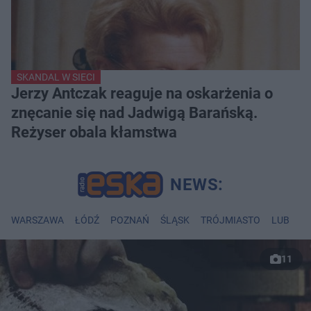
SKANDAL W SIECI
Jerzy Antczak reaguje na oskarżenia o
znęcanie się nad Jadwigą Barańską.
Reżyser obala kłamstwa
WARSZAWA
ŁÓDŹ
POZNAŃ
ŚLĄSK
TRÓJMIASTO
LUBLIN
11