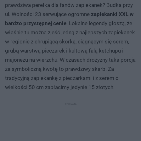
prawdziwa perełka dla fanów zapiekanek? Budka przy
ul. Wolności 23 serwujące ogromne
zapiekanki XXL w
bardzo przystępnej cenie
. Lokalne legendy głoszą, że
właśnie tu można zjeść jedną z najlepszych zapiekanek
w regionie z chrupiącą skórką, ciągnącym się serem,
grubą warstwą pieczarek i kultową falą ketchupu i
majonezu na wierzchu. W czasach drożyzny taka porcja
za symboliczną kwotę to prawdziwy skarb. Za
tradycyjną zapiekankę z pieczarkami i z serem o
wielkości 50 cm zapłacimy jedynie 15 złotych.