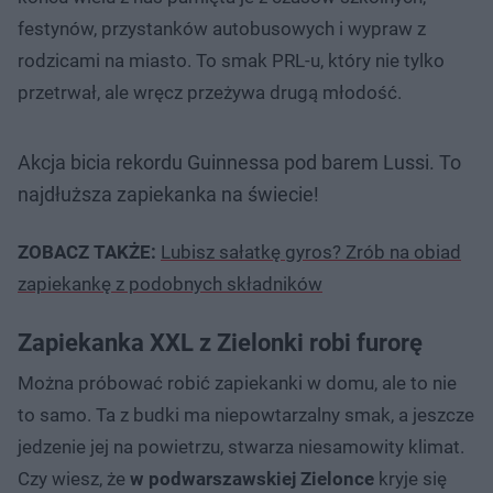
festynów, przystanków autobusowych i wypraw z
rodzicami na miasto. To smak PRL-u, który nie tylko
przetrwał, ale wręcz przeżywa drugą młodość.
Akcja bicia rekordu Guinnessa pod barem Lussi. To
najdłuższa zapiekanka na świecie!
ZOBACZ TAKŻE:
Lubisz sałatkę gyros? Zrób na obiad
zapiekankę z podobnych składników
Zapiekanka XXL z Zielonki robi furorę
Można próbować robić zapiekanki w domu, ale to nie
to samo. Ta z budki ma niepowtarzalny smak, a jeszcze
jedzenie jej na powietrzu, stwarza niesamowity klimat.
Czy wiesz, że
w podwarszawskiej Zielonce
kryje się