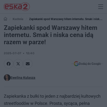
Kuchnia
Zapiekanki spod Warszawy hitem internetu. Smak i niska
cena idą razem w parze!
Zapiekanki spod Warszawy hitem
internetu. Smak i niska cena idą
razem w parze!
2025-07-07
12:40
Dodaj do Google
Ewelina Kulasza
Zapiekanka z bułki to jeden z najbardziej kultowych
streetfoodów w Polsce. Prosta, sycąca, pełna