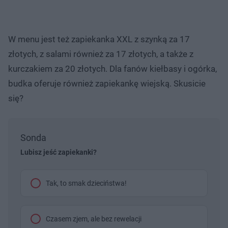
W menu jest też zapiekanka XXL z szynką za 17
złotych, z salami również za 17 złotych, a także z
kurczakiem za 20 złotych. Dla fanów kiełbasy i ogórka,
budka oferuje również zapiekankę wiejską. Skusicie
się?
Sonda
Lubisz jeść zapiekanki?
Tak, to smak dzieciństwa!
Czasem zjem, ale bez rewelacji