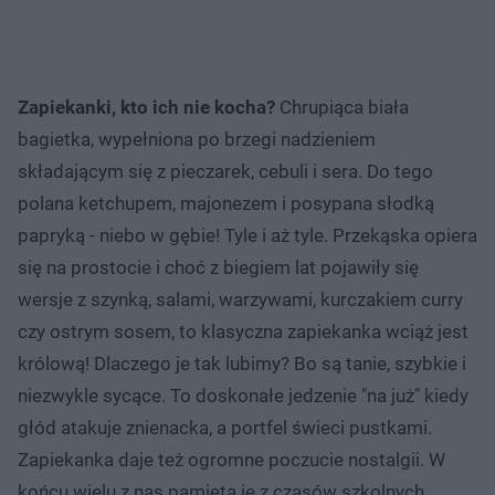
Zapiekanki, kto ich nie kocha?
Chrupiąca biała
bagietka, wypełniona po brzegi nadzieniem
składającym się z pieczarek, cebuli i sera. Do tego
polana ketchupem, majonezem i posypana słodką
papryką - niebo w gębie! Tyle i aż tyle. Przekąska opiera
się na prostocie i choć z biegiem lat pojawiły się
wersje z szynką, salami, warzywami, kurczakiem curry
czy ostrym sosem, to klasyczna zapiekanka wciąż jest
królową! Dlaczego je tak lubimy? Bo są tanie, szybkie i
niezwykle sycące. To doskonałe jedzenie "na już" kiedy
głód atakuje znienacka, a portfel świeci pustkami.
Zapiekanka daje też ogromne poczucie nostalgii. W
końcu wielu z nas pamięta je z czasów szkolnych,