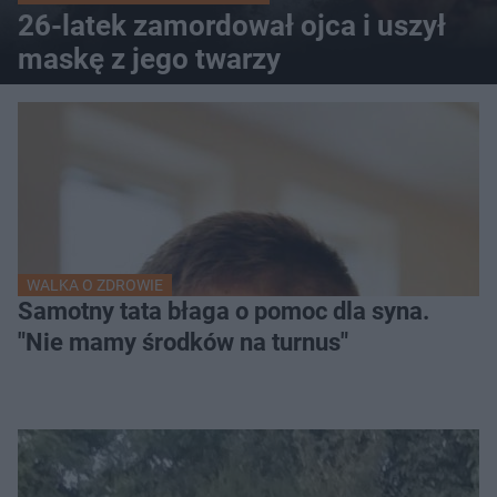
26-latek zamordował ojca i uszył
maskę z jego twarzy
WALKA O ZDROWIE
Samotny tata błaga o pomoc dla syna.
"Nie mamy środków na turnus"