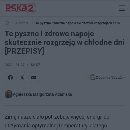
Kuchnia
Te pyszne i zdrowe napoje skutecznie rozgrzeją w chłodne
dni [PRZEPISY]
Te pyszne i zdrowe napoje
skutecznie rozgrzeją w chłodne dni
[PRZEPISY]
2024-11-27
12:37
Dodaj do Google
Agnieszka Małgorzata Adamska
Zimą nasze ciało potrzebuje więcej energii do
utrzymania optymalnej temperatury, dlatego