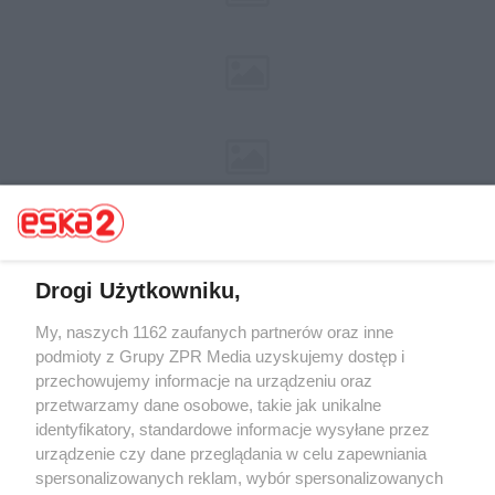
Drogi Użytkowniku,
Żaden utwór zamieszczony w serwisie nie może być powielany i
My, naszych 1162 zaufanych partnerów oraz inne
rozpowszechniany lub dalej rozpowszechniany w jakikolwiek sposób (w
podmioty z Grupy ZPR Media uzyskujemy dostęp i
tym także elektroniczny lub mechaniczny) na jakimkolwiek polu
przechowujemy informacje na urządzeniu oraz
eksploatacji w jakiejkolwiek formie, włącznie z umieszczaniem w Internecie
bez pisemnej zgody właściciela praw. Jakiekolwiek użycie lub
przetwarzamy dane osobowe, takie jak unikalne
wykorzystanie utworów w całości lub w części z naruszeniem prawa, tzn.
identyfikatory, standardowe informacje wysyłane przez
bez właściwej zgody, jest zabronione pod groźbą kary i może być ścigane
urządzenie czy dane przeglądania w celu zapewniania
prawnie.
spersonalizowanych reklam, wybór spersonalizowanych