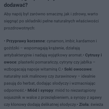
dodawać?
Aby napój był zarówno smaczny, jak i zdrowy, warto
sięgnąć po składniki pełne naturalnych właściwości
prozdrowotnych:
•
Przyprawy korzenne
: cynamon, imbir, kardamon i
goździki – wspomagają krążenie, działają
antybakteryjnie i nadają wyjątkowy aromat.•
Cytrusy i
owoce
: plasterki pomarańczy, cytryny czy jabłka –
wzbogacają napoje witaminą C.•
Soki owocowe
:
naturalny sok malinowy czy żurawinowy – idealnie
pasują do herbat, dodając słodyczy i wzmacniając
odporność.•
Miód i syropy
: miód to niezastąpiony
sojusznik w walce z przeziębieniem, a syropy z agawy
czy klonowy dodają delikatnej słodyczy.•
Zioła
: świeża