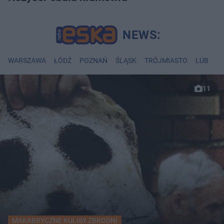
WARSZAWA
ŁÓDŹ
POZNAŃ
ŚLĄSK
TRÓJMIASTO
LUBLIN
11
MAKABRYCZNE KULISY ZBRODNI