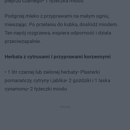
pieprzu czarnego• 1 łyżeczka miodu
Podgrzej mleko z przyprawami na małym ogniu,
mieszając. Po przelaniu do kubka, dosłódź miodem.
Ten napój rozgrzewa, wspiera odporność i działa
przeciwzapalnie.
Herbata z cytrusami i przyprawami korzennymi
• 1 litr czarnej lub zielonej herbaty• Plasterki
pomarańczy, cytryny i jabłka• 2 goździki i 1 laska
cynamonu• 2 łyżeczki miodu