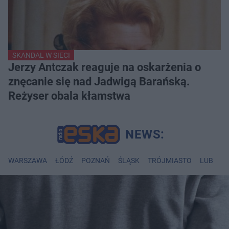
SKANDAL W SIECI
Jerzy Antczak reaguje na oskarżenia o
znęcanie się nad Jadwigą Barańską.
Reżyser obala kłamstwa
WARSZAWA
ŁÓDŹ
POZNAŃ
ŚLĄSK
TRÓJMIASTO
LUBLIN