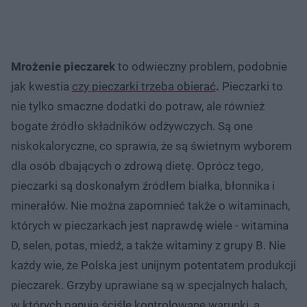
Mrożenie pieczarek
to odwieczny problem, podobnie
jak kwestia
czy pieczarki trzeba obierać
.
Pieczarki to
nie tylko smaczne dodatki do potraw, ale również
bogate źródło składników odżywczych. Są one
niskokaloryczne, co sprawia, że są świetnym wyborem
dla osób dbających o zdrową dietę. Oprócz tego,
pieczarki są doskonałym źródłem białka, błonnika i
minerałów. Nie można zapomnieć także o witaminach,
których w pieczarkach jest naprawdę wiele - witamina
D, selen, potas, miedź, a także witaminy z grupy B. Nie
każdy wie, że Polska jest unijnym potentatem produkcji
pieczarek. Grzyby uprawiane są w specjalnych halach,
w których panują ściśle kontrolowane warunki, a