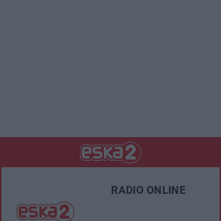
u
Â
RADIO ONLINE