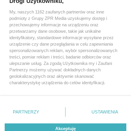
Drogi Użytkowniku,
My, naszych 1162 zaufanych partnerów oraz inne
Żaden utwór zamieszczony w serwisie nie może być powielany i
rozpowszechniany lub dalej rozpowszechniany w jakikolwiek sposób (w
podmioty z Grupy ZPR Media uzyskujemy dostęp i
tym także elektroniczny lub mechaniczny) na jakimkolwiek polu
przechowujemy informacje na urządzeniu oraz
eksploatacji w jakiejkolwiek formie, włącznie z umieszczaniem w
przetwarzamy dane osobowe, takie jak unikalne
Internecie bez pisemnej zgody właściciela praw. Jakiekolwiek użycie lub
wykorzystanie utworów w całości lub w części z naruszeniem prawa,
identyfikatory, standardowe informacje wysyłane przez
tzn. bez właściwej zgody, jest zabronione pod groźbą kary i może być
urządzenie czy dane przeglądania w celu zapewniania
ścigane prawnie.
spersonalizowanych reklam, wybór spersonalizowanych
treści, pomiar reklam i treści, badanie odbiorców oraz
ulepszanie usług. Za zgodą Użytkownika my i Zaufani
Partnerzy możemy używać dokładnych danych
geolokalizacyjnych oraz aktywnie skanować
charakterystykę urządzenia do celów identyfikacji.
O nas
Ponieważ cenimy Twoją prywatność, prosimy o zgodę na
korzystanie z tych technologii poprzez kliknięcie
Informacje prawne
„Akceptuję”. Zgoda jest dobrowolna i zawsze możesz ją
zmienić/wycofać klikając przycisk ustawień prywatności
Nasze serwisy
PARTNERZY
USTAWIENIA
znajdujący się w lewym dolnym rogu strony
. Niektóre
© 2026 Grupa ZPR Media
rodzaje przetwarzania danych nie wymagają zgody
Akceptuję
użytkownika, ale masz prawo sprzeciwić się takiemu