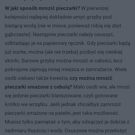
W jaki sposób mrozić pieczarki?
W pierwszej
kolejności najlepiej dokładnie umyć grzyby pod
bieżącą wodą (nie w misce, ponieważ robią się zbyt
gąbczaste). Następnie pieczarki należy osuszyć,
odkładając je na papierowy ręcznik. Gdy pieczarki będą
już suche, można (ale nie trzeba) pozbyć się cienkiej
skórki. Surowe grzyby można mrozić w całości, lecz
pokrojone zajmują mniej miejsca w zamrażarce. Wiele
osób ciekawi także kwestia,
czy można mrozić
pieczarki smażone z cebulą?
Mało osób wie, ale mrozi
się jedynie pieczarki blanszowane, czyli gotowane
krótko we wrzątku. Jeśli jednak chciałbyś zamrozić
pieczarki smażone na patelni, jest taka możliwość.
Musisz tylko pamiętać o tym, aby odsączyć je dobrze z
nadmiaru tłuszczu i wody. Osuszone można przełożyć