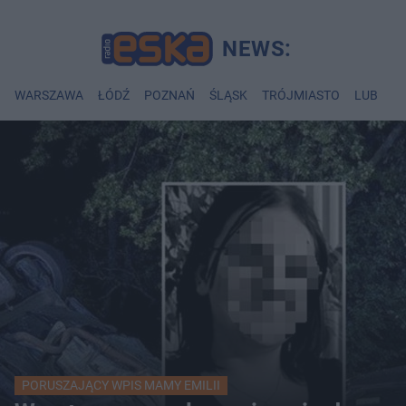
WARSZAWA
ŁÓDŹ
POZNAŃ
ŚLĄSK
TRÓJMIASTO
LUBLIN
PORUSZAJĄCY WPIS MAMY EMILII