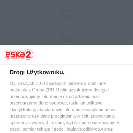
Drogi Użytkowniku,
My, naszych 1160 zaufanych partnerów oraz inne
Żaden utwór zamieszczony w serwisie nie może być powielany i
rozpowszechniany lub dalej rozpowszechniany w jakikolwiek sposób (w
podmioty z Grupy ZPR Media uzyskujemy dostęp i
tym także elektroniczny lub mechaniczny) na jakimkolwiek polu
przechowujemy informacje na urządzeniu oraz
eksploatacji w jakiejkolwiek formie, włącznie z umieszczaniem w
przetwarzamy dane osobowe, takie jak unikalne
Internecie bez pisemnej zgody właściciela praw. Jakiekolwiek użycie lub
wykorzystanie utworów w całości lub w części z naruszeniem prawa,
identyfikatory, standardowe informacje wysyłane przez
tzn. bez właściwej zgody, jest zabronione pod groźbą kary i może być
urządzenie czy dane przeglądania w celu zapewniania
ścigane prawnie.
spersonalizowanych reklam, wybór spersonalizowanych
treści, pomiar reklam i treści, badanie odbiorców oraz