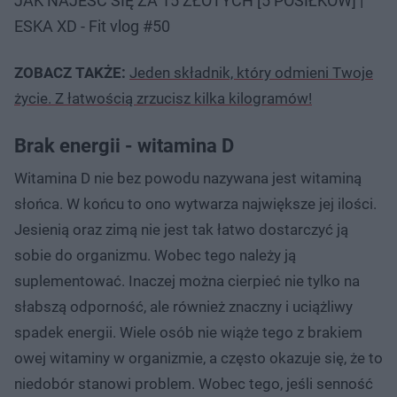
JAK NAJEŚĆ SIĘ ZA 15 ZŁOTYCH [5 POSIŁKÓW] |
ESKA XD - Fit vlog #50
ZOBACZ TAKŻE:
Jeden składnik, który odmieni Twoje
życie. Z łatwością zrzucisz kilka kilogramów!
Brak energii - witamina D
Witamina D nie bez powodu nazywana jest witaminą
słońca. W końcu to ono wytwarza największe jej ilości.
Jesienią oraz zimą nie jest tak łatwo dostarczyć ją
sobie do organizmu. Wobec tego należy ją
suplementować. Inaczej można cierpieć nie tylko na
słabszą odporność, ale również znaczny i uciążliwy
spadek energii. Wiele osób nie wiąże tego z brakiem
owej witaminy w organizmie, a często okazuje się, że to
niedobór stanowi problem. Wobec tego, jeśli senność