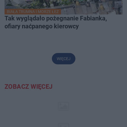
BIAŁA TRUMNA I MORZE ŁEZ
Tak wyglądało pożegnanie Fabianka,
ofiary naćpanego kierowcy
WIĘCEJ
ZOBACZ WIĘCEJ