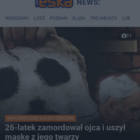
WARSZAWA
ŁÓDŹ
POZNAŃ
ŚLĄSK
TRÓJMIASTO
LUBLIN
11
MAKABRYCZNE KULISY ZBRODNI
26-latek zamordował ojca i uszył
maskę z jego twarzy