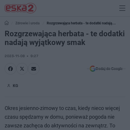
Zdrowie i uroda
Rozgrzewająca herbata - te dodatki nadają
wyjątkowy smak
Rozgrzewająca herbata - te dodatki
nadają wyjątkowy smak
2023-11-08
9:27
Dodaj do Google
KG
Okres jesienno-zimowy to czas, kiedy nieco więcej
czasu spędzamy w domu, ponieważ pogoda nie
zawsze zachęca do aktywności na zewnątrz. To