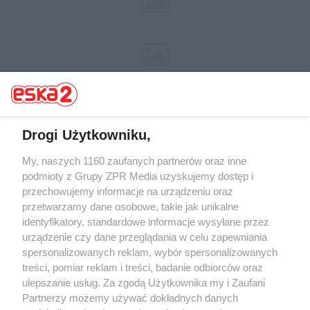
Drogi Użytkowniku,
My, naszych 1160 zaufanych partnerów oraz inne
Żaden utwór zamieszczony w serwisie nie może być powielany i
rozpowszechniany lub dalej rozpowszechniany w jakikolwiek sposób (w
podmioty z Grupy ZPR Media uzyskujemy dostęp i
tym także elektroniczny lub mechaniczny) na jakimkolwiek polu
przechowujemy informacje na urządzeniu oraz
eksploatacji w jakiejkolwiek formie, włącznie z umieszczaniem w
przetwarzamy dane osobowe, takie jak unikalne
Internecie bez pisemnej zgody właściciela praw. Jakiekolwiek użycie lub
wykorzystanie utworów w całości lub w części z naruszeniem prawa,
identyfikatory, standardowe informacje wysyłane przez
tzn. bez właściwej zgody, jest zabronione pod groźbą kary i może być
urządzenie czy dane przeglądania w celu zapewniania
ścigane prawnie.
spersonalizowanych reklam, wybór spersonalizowanych
treści, pomiar reklam i treści, badanie odbiorców oraz
ulepszanie usług. Za zgodą Użytkownika my i Zaufani
Partnerzy możemy używać dokładnych danych