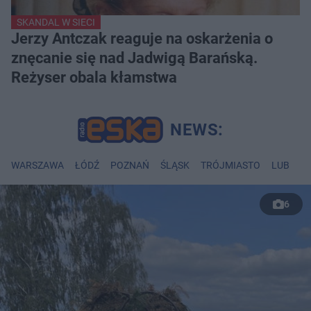
SKANDAL W SIECI
Jerzy Antczak reaguje na oskarżenia o
znęcanie się nad Jadwigą Barańską.
Reżyser obala kłamstwa
WARSZAWA
ŁÓDŹ
POZNAŃ
ŚLĄSK
TRÓJMIASTO
LUBLIN
6