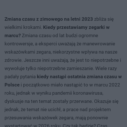
Zmiana czasu z zimowego na letni 2023
zbliża się
wielkimi krokami.
Kiedy przestawiamy zegarki w
marcu?
Zmiana czasu od lat budzi ogromne
kontrowersje, a eksperci uważają że manewrowanie
wskazówkami zegara, niekorzystne wpływa na nasze
zdrowie. Jeszcze inni uważają, że jest to niepotrzebne i
wywołuje tylko niepotrzebne zamieszanie. Wiele razy
padały pytania
kiedy nastąpi ostatnia zmiana czasu
w
Polsce
i początkowo miało nastąpić to w marcu 2022
roku, jednak w wyniku pandemii koronawirusa,
dyskusje na ten temat zostały przerwane. Okazuje się
jednak, że temat nie ucichł, a prace nad projektem
przesuwania wskazówek zegara, mają ponownie
wystartować w 2026 roku. Czy tak będzie? Czas