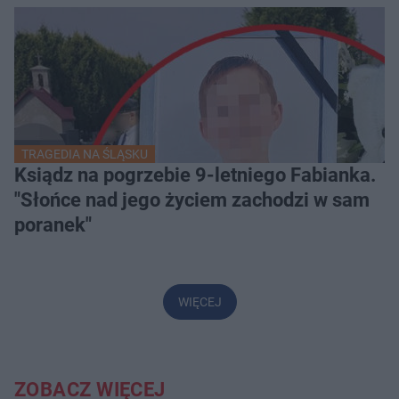
TRAGEDIA NA ŚLĄSKU
Ksiądz na pogrzebie 9-letniego Fabianka.
"Słońce nad jego życiem zachodzi w sam
poranek"
WIĘCEJ
ZOBACZ WIĘCEJ