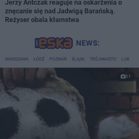
Jerzy Antczak reaguje na oskarżenia o
znęcanie się nad Jadwigą Barańską.
Reżyser obala kłamstwa
WARSZAWA
ŁÓDŹ
POZNAŃ
ŚLĄSK
TRÓJMIASTO
LUBLIN
11