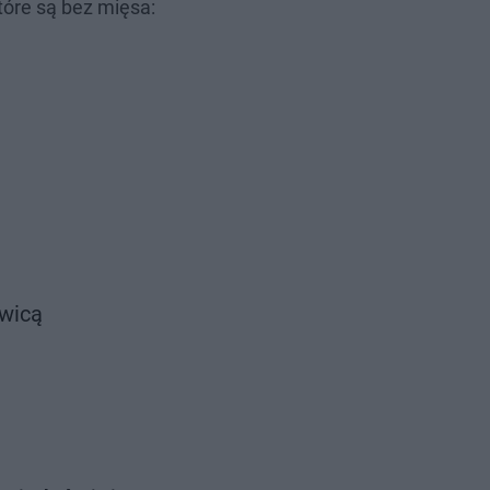
tóre są bez mięsa:
ewicą