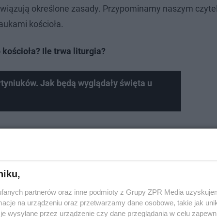
wiązują określone zasady. Przypominamy naszym czyte
aukami kościoła.
kościoła? Ile trwa liturgia?
yniuków. Jak będą wyglądały święta u
niku,
fanych partnerów oraz inne podmioty z Grupy ZPR Media uzyskujem
cje na urządzeniu oraz przetwarzamy dane osobowe, takie jak unika
je wysyłane przez urządzenie czy dane przeglądania w celu zapewn