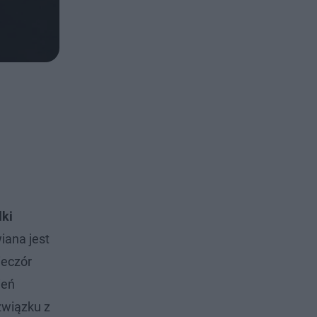
lki
iana jest
ieczór
ień
związku z