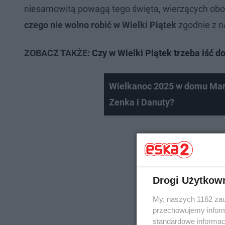
niesamowitą powagą tego święta, wierzących obo
czego nie wolno robić w Wielki Piątek
zgodnie z n
ZOBACZ TAKŻE:
Czy w Wielki Piątek trzeba iść do 
Wielkanoc 2025 w domu Mart
Zenka i Danuty?
Drogi Użytkow
My, naszych 1162 zau
przechowujemy informa
standardowe informac