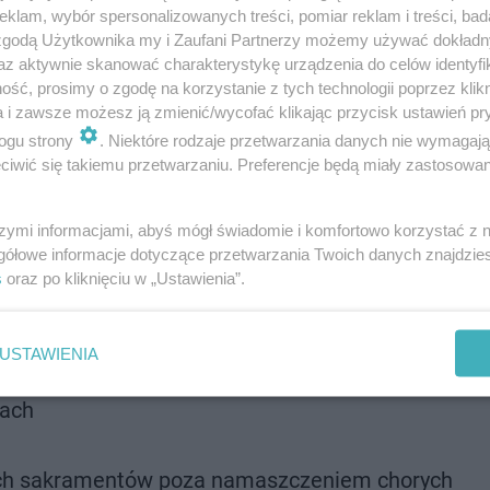
klam, wybór spersonalizowanych treści, pomiar reklam i treści, bad
 zgodą Użytkownika my i Zaufani Partnerzy możemy używać dokład
az aktywnie skanować charakterystykę urządzenia do celów identyfi
ść, prosimy o zgodę na korzystanie z tych technologii poprzez klikn
a i zawsze możesz ją zmienić/wycofać klikając przycisk ustawień pr
ogu strony
. Niektóre rodzaje przetwarzania danych nie wymagaj
iwić się takiemu przetwarzaniu. Preferencje będą miały zastosowanie
wdę długa! W Wielki Piątek
zabronione jest spożywanie m
szymi informacjami, abyś mógł świadomie i komfortowo korzystać z
 który dotyczy wszystkich wierzących osób. Tego dnia
gółowe informacje dotyczące przetwarzania Twoich danych znajdzi
erzących, którzy ukończyli 14 lat, natomiast post ścis
s
oraz po kliknięciu w „Ustawienia”.
zwolnione są jedynie osoby, które ze względów zdrowotny
nauką kościoła katolickiego, W Wielki Piątek:
USTAWIENIA
wach
ich sakramentów poza namaszczeniem chorych