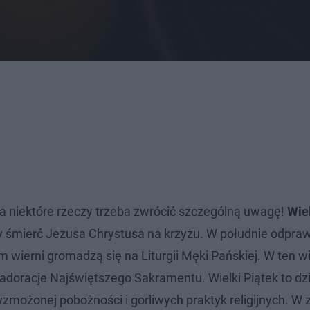
na niektóre rzeczy trzeba zwrócić szczególną uwagę!
Wie
y śmierć Jezusa Chrystusa na krzyżu. W południe odpraw
 wierni gromadzą się na Liturgii Męki Pańskiej. W ten w
ą adoracje Najświętszego Sakramentu. Wielki Piątek to dz
możonej pobożności i gorliwych praktyk religijnych. W 