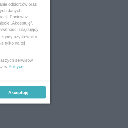
anie odbiorców oraz
nych danych
kacji. Ponieważ
ięcie „Akceptuję”.
ywatności znajdujący
ą zgody użytkownika,
 tylko na tej
ięsa i jego
 naszych serwisów
esz w
Polityce
ły
ch nie
Akceptuję