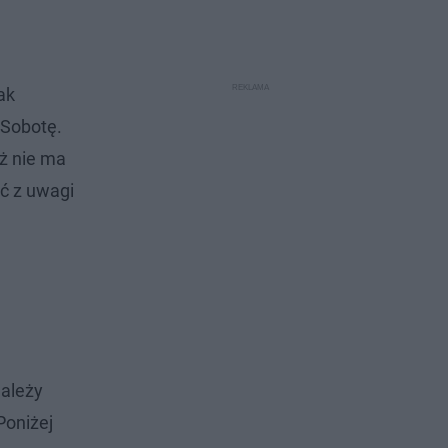
ak
 Sobotę.
ż nie ma
ść z uwagi
należy
Poniżej