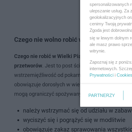
spersonalizowanych re
ulepszanie usług. Za
geolokalizacyjnych or
cenimy Twoją prywatno
Zgoda jest dobrowoln
się w lewym dolnym r
Czego nie wolno robić w Wielki Piątek?
ale masz prawo sprzec
witrynie.
Czego nie robić w Wielki Piątek?
Lista jest napra
Zapoznaj się z poniż
przetworów
. Jest to post ścisły jak i jakościowy,
internetowych. Szcze
wstrzemięźliwość od pokarmów mięsnych dotyczy wi
Prywatności
i
Cookie
obowiązuje dorosłych w wieku 18-60 lat. Z postu 
mogą ograniczyć spożywanych posiłków. Zgodnie z 
PARTNERZY
należy wstrzymać się od udziału w zaba
wyciszyć się i pogrążyć się w modlitwie
obowiązuje zakaz sprawowania wszystk