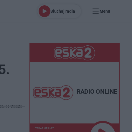
Słuchaj radia
Menu
5.
RADIO ONLINE
daj do Google
TERAZ GRAMY