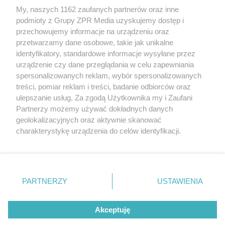
My, naszych 1162 zaufanych partnerów oraz inne
Żaden utwór zamieszczony w serwisie nie może być powielany i
rozpowszechniany lub dalej rozpowszechniany w jakikolwiek sposób (w
podmioty z Grupy ZPR Media uzyskujemy dostęp i
tym także elektroniczny lub mechaniczny) na jakimkolwiek polu
przechowujemy informacje na urządzeniu oraz
eksploatacji w jakiejkolwiek formie, włącznie z umieszczaniem w
przetwarzamy dane osobowe, takie jak unikalne
Internecie bez pisemnej zgody właściciela praw. Jakiekolwiek użycie lub
wykorzystanie utworów w całości lub w części z naruszeniem prawa,
identyfikatory, standardowe informacje wysyłane przez
tzn. bez właściwej zgody, jest zabronione pod groźbą kary i może być
urządzenie czy dane przeglądania w celu zapewniania
ścigane prawnie.
spersonalizowanych reklam, wybór spersonalizowanych
treści, pomiar reklam i treści, badanie odbiorców oraz
ulepszanie usług. Za zgodą Użytkownika my i Zaufani
Partnerzy możemy używać dokładnych danych
geolokalizacyjnych oraz aktywnie skanować
charakterystykę urządzenia do celów identyfikacji.
O nas
Ponieważ cenimy Twoją prywatność, prosimy o zgodę na
korzystanie z tych technologii poprzez kliknięcie
Informacje prawne
„Akceptuję”. Zgoda jest dobrowolna i zawsze możesz ją
zmienić/wycofać klikając przycisk ustawień prywatności
Nasze serwisy
PARTNERZY
USTAWIENIA
znajdujący się w lewym dolnym rogu strony
. Niektóre
© 2026 Grupa ZPR Media
rodzaje przetwarzania danych nie wymagają zgody
Akceptuję
użytkownika, ale masz prawo sprzeciwić się takiemu
przetwarzaniu. Preferencje będą miały zastosowanie tylko