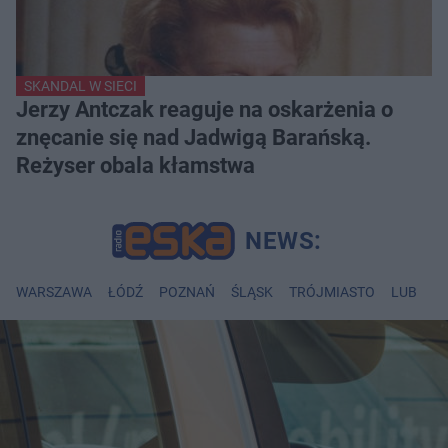
SKANDAL W SIECI
Jerzy Antczak reaguje na oskarżenia o
znęcanie się nad Jadwigą Barańską.
Reżyser obala kłamstwa
WARSZAWA
ŁÓDŹ
POZNAŃ
ŚLĄSK
TRÓJMIASTO
LUBLIN