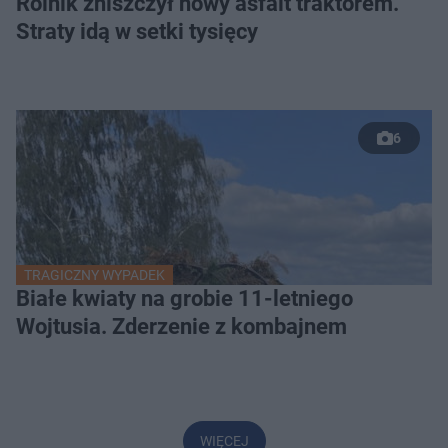
Rolnik zniszczył nowy asfalt traktorem.
Straty idą w setki tysięcy
6
TRAGICZNY WYPADEK
Białe kwiaty na grobie 11-letniego
Wojtusia. Zderzenie z kombajnem
WIĘCEJ