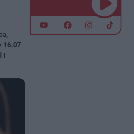
ca,
y 16.07
 i