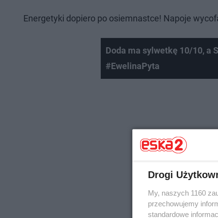
Energetyki dopiero po osiemnastce! Napoje wycof
Doda ma sylwetkę 10/10, a 
#EwelinaPyta
Drogi Użytkow
My, naszych 1160 zau
przechowujemy informa
standardowe informac