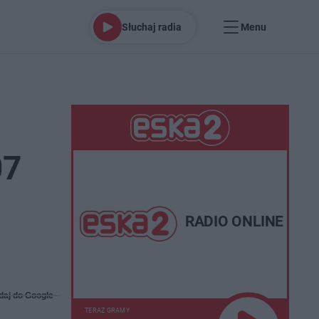
Słuchaj radia
Menu
07
RADIO ONLINE
daj do Google
TERAZ GRAMY