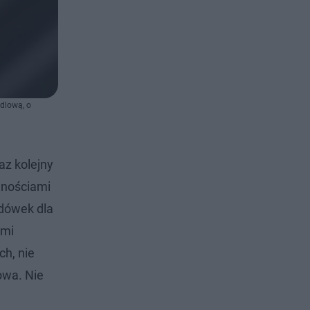
dlową, o
az kolejny
wnościami
adówek dla
ymi
h, nie
owa. Nie