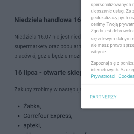
spersonalizowanych re
ulepszanie usług. Za
geolokalizacyjnych or
Niedziela handlowa 16 lipca
cenimy Twoją prywatno
Zgoda jest dobrowoln
Niedziela 16.07 nie jest niedzielą handlową. Teg
się w lewym dolnym r
ale masz prawo sprzec
supermarkety oraz popularne dyskonty. Zakupów nie
witrynie.
placówki, gdzie będzie można udać się na nagłe z
Zapoznaj się z poniż
internetowych. Szcze
16 lipca - otwarte sklepy
Prywatności
i
Cookie
Zakupy zrobimy w następujących punktach:
PARTNERZY
Żabka,
Carrefour Express,
apteki,