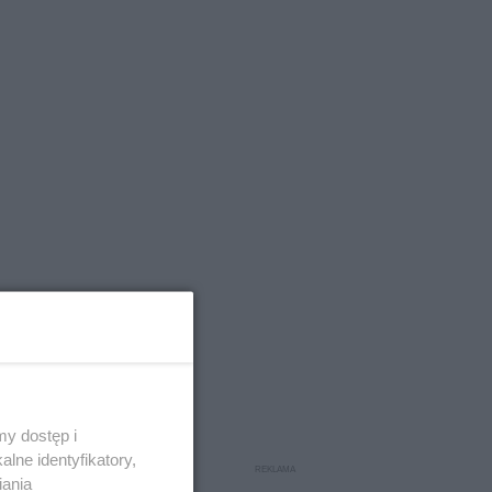
y dostęp i
lne identyfikatory,
iania