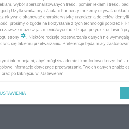
klam, wybór spersonalizowanych treści, pomiar reklam i treści, bad
 zgodą Użytkownika my i Zaufani Partnerzy możemy używać dokład
az aktywnie skanować charakterystykę urządzenia do celów identyfi
ść, prosimy o zgodę na korzystanie z tych technologii poprzez klikn
a i zawsze możesz ją zmienić/wycofać klikając przycisk ustawień pr
o dnia zamknięte będą zatem wszystkie galerie handlowe,
ogu strony
. Niektóre rodzaje przetwarzania danych nie wymagaj
iwić się takiemu przetwarzaniu. Preferencje będą miały zastosowanie
 zrobimy ani w Biedronce, ani w Lidlu, ani też w Netto.
akupy.
szymi informacjami, abyś mógł świadomie i komfortowo korzystać z
gółowe informacje dotyczące przetwarzania Twoich danych znajdzi
s
oraz po kliknięciu w „Ustawienia”.
USTAWIENIA