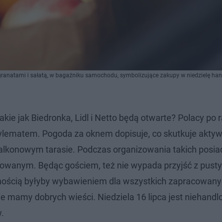
ranatami i sałatą, w bagażniku samochodu, symbolizujące zakupy w niedzielę han
akie jak Biedronka, Lidl i Netto będą otwarte? Polacy po r
dylematem. Pogoda za oknem dopisuje, co skutkuje akty
 balkonowym tarasie. Podczas organizowania takich posi
otowanym. Będąc gościem, też nie wypada przyjść z pust
wnością byłyby wybawieniem dla wszystkich zapracowanyc
e mamy dobrych wieści. Niedziela 16 lipca jest niehandl
.