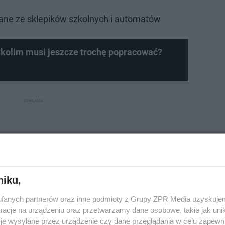
ane ze sklepików szkolnych i automatów
Skolim musi jeszcze trochę popracować?
niku,
fanych partnerów oraz inne podmioty z Grupy ZPR Media uzyskujem
cje na urządzeniu oraz przetwarzamy dane osobowe, takie jak unika
je wysyłane przez urządzenie czy dane przeglądania w celu zapewn