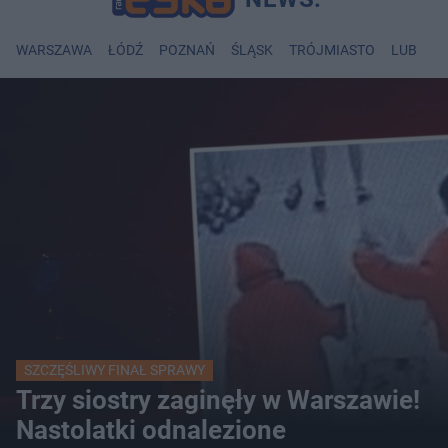
WARSZAWA
ŁÓDŹ
POZNAŃ
ŚLĄSK
TRÓJMIASTO
LUBLIN
SZCZĘŚLIWY FINAŁ SPRAWY
Trzy siostry zaginęły w Warszawie!
Nastolatki odnalezione