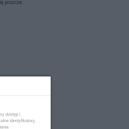
ię jeszcze
y dostęp i
lne identyfikatory,
iania