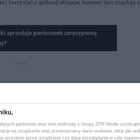
 też korzystać z aplikacji sklepów, bowiem tam znajdują s
ki sprzedaje pierścionek zaręczynowy.
ny?
niku,
fanych partnerów oraz inne podmioty z Grupy ZPR Media uzyskujem
cje na urządzeniu oraz przetwarzamy dane osobowe, takie jak unika
je wysyłane przez urządzenie czy dane przeglądania w celu zapewn