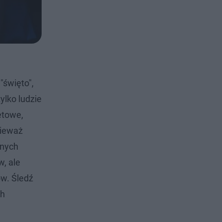
"święto",
ylko ludzie
netowe,
nieważ
onych
w, ale
ów. Śledź
ch