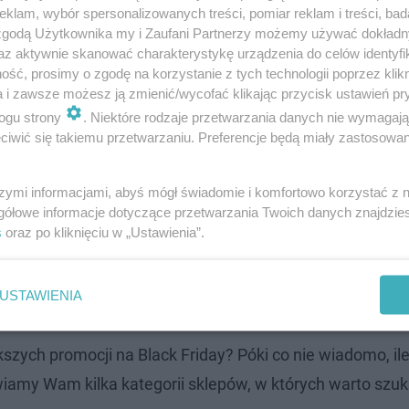
klam, wybór spersonalizowanych treści, pomiar reklam i treści, bad
 zgodą Użytkownika my i Zaufani Partnerzy możemy używać dokład
az aktywnie skanować charakterystykę urządzenia do celów identyfi
ść, prosimy o zgodę na korzystanie z tych technologii poprzez klikn
a i zawsze możesz ją zmienić/wycofać klikając przycisk ustawień pr
u jest już znana. W tym roku największe promocje w sk
ogu strony
. Niektóre rodzaje przetwarzania danych nie wymagaj
iwić się takiemu przetwarzaniu. Preferencje będą miały zastosowanie
ż teraz przygotować się na ten dzień, gdyż sklepy szykują
óre mogą trwać przez cały weekend, a nawet dłużej, aż d
szymi informacjami, abyś mógł świadomie i komfortowo korzystać z
gółowe informacje dotyczące przetwarzania Twoich danych znajdzi
s
oraz po kliknięciu w „Ustawienia”.
ralki po wyjęciu prania. Konsekwencje mogą być poważn
USTAWIENIA
zych promocji na Black Friday? Póki co nie wiadomo, il
awiamy Wam kilka kategorii sklepów, w których warto szu