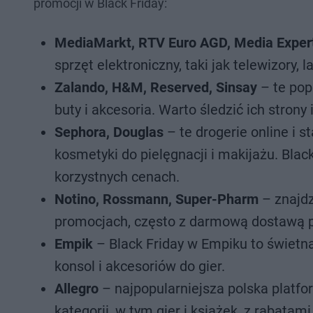
promocji w Black Friday:
MediaMarkt, RTV Euro AGD, Media Exper
sprzęt elektroniczny, taki jak telewizory,
Zalando, H&M, Reserved, Sinsay
– te pop
buty i akcesoria. Warto śledzić ich stron
Sephora, Douglas
– te drogerie online i 
kosmetyki do pielęgnacji i makijażu. Bla
korzystnych cenach.
Notino, Rossmann, Super-Pharm
– znajdz
promocjach, często z darmową dostawą p
Empik
– Black Friday w Empiku to świetna
konsol i akcesoriów do gier.
Allegro
– najpopularniejsza polska platf
kategorii, w tym gier i książek, z rabata