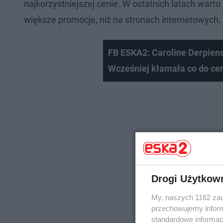
najkorzystniejszej cenie. W ostatnich latach warto
większe promocje, niż na stronach internetowych.
FB ESKA2: Caroline Derpiens
Wcześniej kłamała co do ce
Drogi Użytkow
My, naszych 1162 zau
przechowujemy informa
standardowe informac