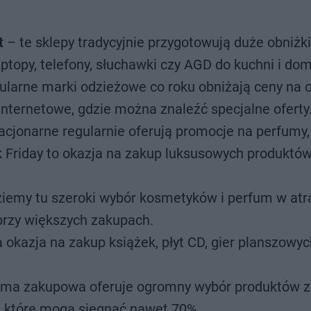
t
– te sklepy tradycyjnie przygotowują duże obniżki
 laptopy, telefony, słuchawki czy AGD do kuchni i do
ularne marki odzieżowe co roku obniżają ceny na o
y internetowe, gdzie można znaleźć specjalne oferty
stacjonarne regularnie oferują promocje na perfumy,
ck Friday to okazja na zakup luksusowych produktó
iemy tu szeroki wybór kosmetyków i perfum w atr
rzy większych zakupach.
 okazja na zakup książek, płyt CD, gier planszowyc
orma zakupowa oferuje ogromny wybór produktów z
mi, które mogą sięgnąć nawet 70%.