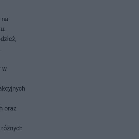
 na
mu.
dzież,
.
w w
akcyjnych
h oraz
 różnych