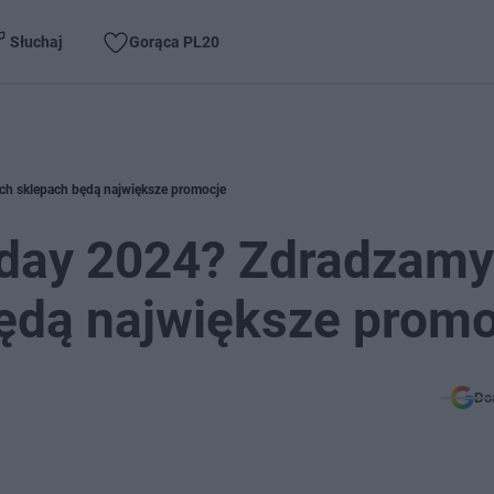
Słuchaj
Gorąca PL20
ych sklepach będą największe promocje
riday 2024? Zdradzam
będą największe prom
Do