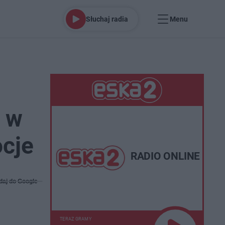
Słuchaj radia
Menu
y w
ocje
RADIO ONLINE
daj do Google
TERAZ GRAMY