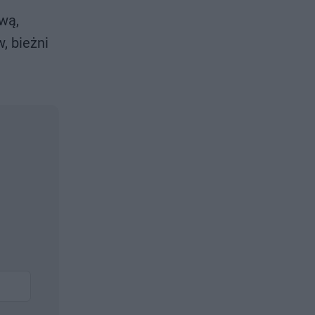
wą,
, bieżni