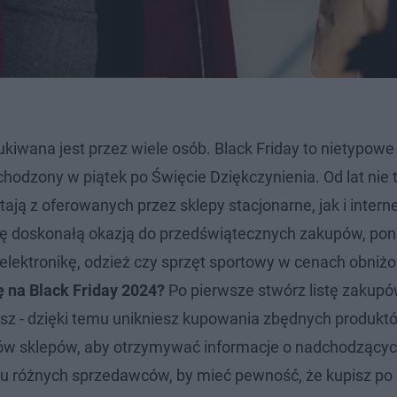
kiwana jest przez wiele osób. Black Friday to nietypowe 
hodzony w piątek po Święcie Dziękczynienia. Od lat nie t
stają z oferowanych przez sklepy stacjonarne, jak i inter
 się doskonałą okazją do przedświątecznych zakupów, po
 elektronikę, odzież czy sprzęt sportowy w cenach obniż
ę na Black Friday 2024?
Po pierwsze stwórz listę zakupó
sz - dzięki temu unikniesz kupowania zbędnych produkt
erów sklepów, aby otrzymywać informacje o nadchodzący
 u różnych sprzedawców, by mieć pewność, że kupisz po