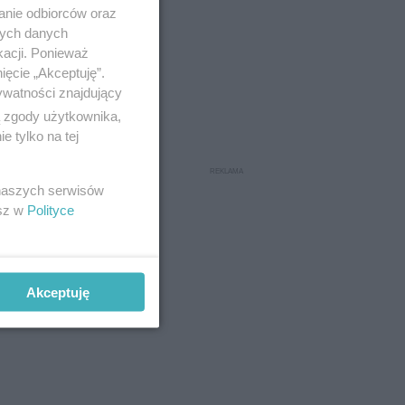
anie odbiorców oraz
nych danych
kacji. Ponieważ
ięcie „Akceptuję”.
ywatności znajdujący
ą zgody użytkownika,
 tylko na tej
 naszych serwisów
esz w
Polityce
Akceptuję