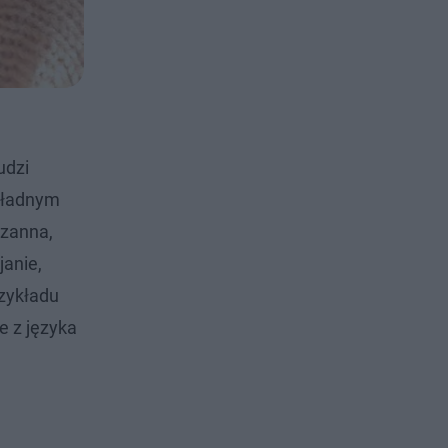
udzi
o ładnym
uzanna,
janie,
rzykładu
e z języka