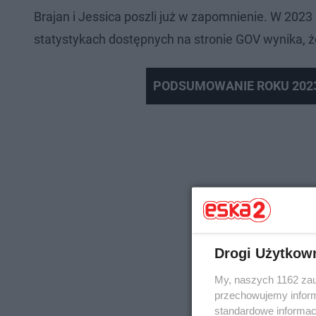
Brajan i Jessica poszli już w zapomnienie. W 2023
statystykach dostępnych na stronie GOV wynika, że
PODSUMOWANIE ROKU 2023 |
Drogi Użytkow
My, naszych 1162 zau
przechowujemy informa
standardowe informac