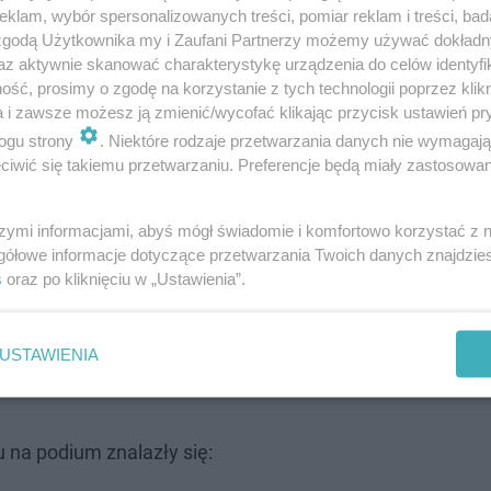
klam, wybór spersonalizowanych treści, pomiar reklam i treści, bad
 zgodą Użytkownika my i Zaufani Partnerzy możemy używać dokład
az aktywnie skanować charakterystykę urządzenia do celów identyfi
ść, prosimy o zgodę na korzystanie z tych technologii poprzez klikn
a i zawsze możesz ją zmienić/wycofać klikając przycisk ustawień pr
ogu strony
. Niektóre rodzaje przetwarzania danych nie wymagaj
iwić się takiemu przetwarzaniu. Preferencje będą miały zastosowanie
szymi informacjami, abyś mógł świadomie i komfortowo korzystać z
gółowe informacje dotyczące przetwarzania Twoich danych znajdzi
s
oraz po kliknięciu w „Ustawienia”.
USTAWIENIA
u na podium znalazły się: