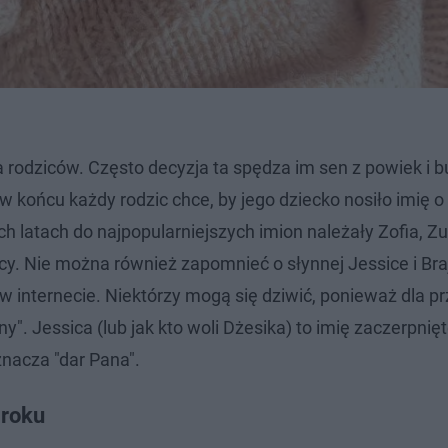
a rodziców. Często decyzja ta spędza im sen z powiek i b
, w końcu każdy rodzic chce, by jego dziecko nosiło imię 
h latach do najpopularniejszych imion należały Zofia, Z
cy. Nie można również zapomnieć o słynnej Jessice i Bra
w internecie. Niektórzy mogą się dziwić, ponieważ dla p
ny". Jessica (lub jak kto woli Dżesika) to imię zaczerpnięt
znacza "dar Pana".
 roku