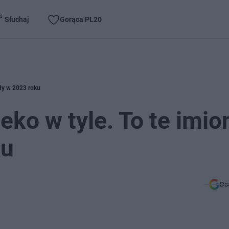
Słuchaj
Gorąca PL20
ziły w 2023 roku
leko w tyle. To te imio
ku
Do