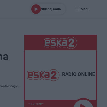
Słuchaj radia
Menu
na
RADIO ONLINE
daj do Google
TERAZ GRAMY