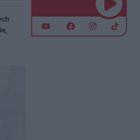
ych
ie,