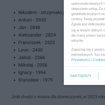
spersonalizowanych re
ulepszanie usług. Za
Nikodem - otrzymało je 3317 chłopców
geolokalizacyjnych or
cenimy Twoją prywatno
Antoni - 2930
Zgoda jest dobrowoln
Jan - 2848
się w lewym dolnym r
Aleksander - 2824
ale masz prawo sprzec
witrynie.
Franciszek - 2525
Leon - 2430
Zapoznaj się z poniż
internetowych. Szcze
Jakub - 2366
Prywatności
i
Cookie
Mikołaj - 2056
Ignacy - 1994
PARTNERZY
Stanisław - 1975
Jeśli chodzi o imiona dla dziewczynek, w 2023 rok