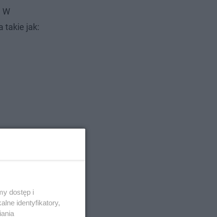
! W
 takie jak:
y dostęp i
lne identyfikatory,
iania