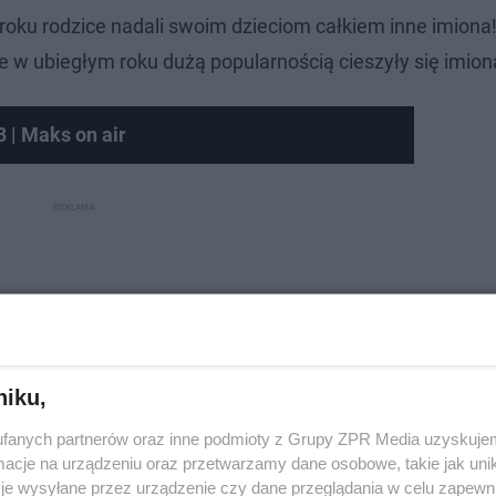
 roku rodzice nadali swoim dzieciom całkiem inne imiona
 w ubiegłym roku dużą popularnością cieszyły się imiona
 Maks on air
niku,
fanych partnerów oraz inne podmioty z Grupy ZPR Media uzyskujem
cje na urządzeniu oraz przetwarzamy dane osobowe, takie jak unika
je wysyłane przez urządzenie czy dane przeglądania w celu zapewn