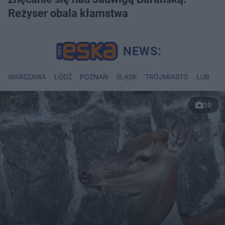
Reżyser obala kłamstwa
WARSZAWA
ŁÓDŹ
POZNAŃ
ŚLĄSK
TRÓJMIASTO
LUBLIN
10