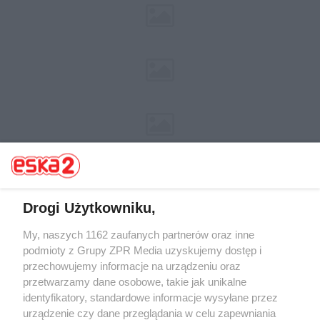
Drogi Użytkowniku,
My, naszych 1162 zaufanych partnerów oraz inne
Żaden utwór zamieszczony w serwisie nie może być powielany i
rozpowszechniany lub dalej rozpowszechniany w jakikolwiek sposób (w
podmioty z Grupy ZPR Media uzyskujemy dostęp i
tym także elektroniczny lub mechaniczny) na jakimkolwiek polu
przechowujemy informacje na urządzeniu oraz
eksploatacji w jakiejkolwiek formie, włącznie z umieszczaniem w
przetwarzamy dane osobowe, takie jak unikalne
Internecie bez pisemnej zgody właściciela praw. Jakiekolwiek użycie lub
wykorzystanie utworów w całości lub w części z naruszeniem prawa,
identyfikatory, standardowe informacje wysyłane przez
tzn. bez właściwej zgody, jest zabronione pod groźbą kary i może być
urządzenie czy dane przeglądania w celu zapewniania
ścigane prawnie.