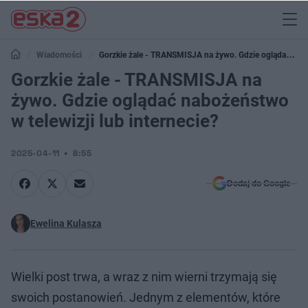
Wiadomości
Gorzkie żale - TRANSMISJA na żywo. Gdzie oglądać
nabożeństwo w telewizji lub internecie?
Gorzkie żale - TRANSMISJA na
żywo. Gdzie oglądać nabożeństwo
w telewizji lub internecie?
2025-04-11
8:55
Dodaj do Google
Ewelina Kulasza
Wielki post trwa, a wraz z nim wierni trzymają się
swoich postanowień. Jednym z elementów, które