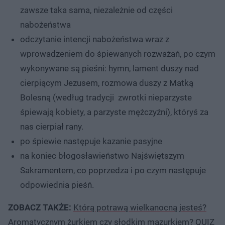
zawsze taka sama, niezależnie od części
nabożeństwa
odczytanie intencji nabożeństwa wraz z
wprowadzeniem do śpiewanych rozważań, po czym
wykonywane są pieśni: hymn, lament duszy nad
cierpiącym Jezusem, rozmowa duszy z Matką
Bolesną (według tradycji zwrotki nieparzyste
śpiewają kobiety, a parzyste mężczyźni), któryś za
nas cierpiał rany.
po śpiewie następuje kazanie pasyjne
na koniec błogosławieństwo Najświętszym
Sakramentem, co poprzedza i po czym następuje
odpowiednia pieśń.
ZOBACZ TAKŻE:
Którą potrawą wielkanocną jesteś?
Aromatycznym żurkiem czy słodkim mazurkiem? QUIZ