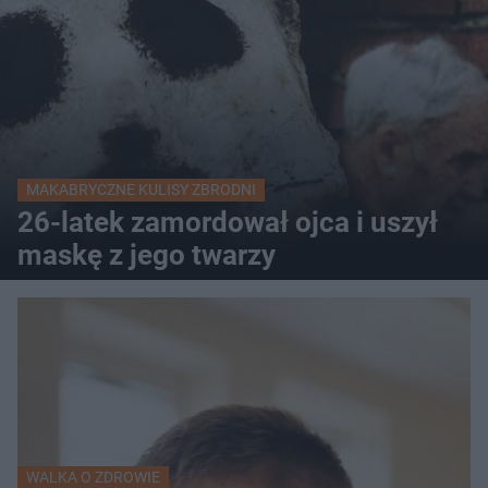
MAKABRYCZNE KULISY ZBRODNI
26-latek zamordował ojca i uszył
maskę z jego twarzy
WALKA O ZDROWIE