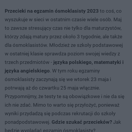
Przecieki na egzamin ósmoklasisty 2023
to coś, co
wyszukuje w sieci w ostatnim czasie wiele osób. Maj
to zawsze stresujący czas nie tylko dla maturzystów,
którzy zdają matury przez około 3 tygodnie, ale także
dla ósmoklasistów. Młodzież ze szkoły podstawowej
w ostatniej klasie sprawdza poziom swojej wiedzy z
trzech przedmiotów -
języka polskiego, matematyki i
języka angielskiego
. W tym roku egzaminy
ósmoklasisty zaczynają się we wtorek 23 maja i
potrwają aż do czwartku 25 maja włącznie.
Przypomnijmy, że testy te są obowiązkowe i nie da się
ich nie zdać. Mimo to warto się przyłożyć, ponieważ
wyniki przydadzą się podczas rekrutacji do szkoły
ponadpodstawowej.
Gdzie szukać przecieków?
Jak
będzie wyglądać egzamin ósmoklasisty?