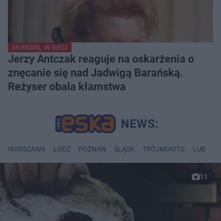
SKANDAL W SIECI
Jerzy Antczak reaguje na oskarżenia o
znęcanie się nad Jadwigą Barańską.
Reżyser obala kłamstwa
WARSZAWA
ŁÓDŹ
POZNAŃ
ŚLĄSK
TRÓJMIASTO
LUBLIN
11