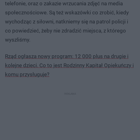
telefonie, oraz o zakazie wrzucania zdjęć na media
społecznościowe. Są też wskazówki co zrobić, kiedy
wychodząc z siłowni, natkniemy się na patrol policji i
co powiedzieć, żeby nie zdradzić miejsca, z którego
wyszliśmy.
Rząd ogłasza nowy program: 12 000 plus na drugie i
kolejne dzieci. Co to jest Rodzinny Kapitał Opiekuńczy i
komu przysługuje?