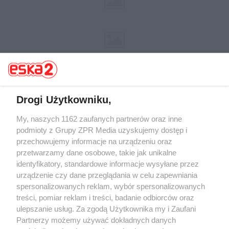
Drogi Użytkowniku,
My, naszych 1162 zaufanych partnerów oraz inne
Żaden utwór zamieszczony w serwisie nie może być powielany i
rozpowszechniany lub dalej rozpowszechniany w jakikolwiek sposób (w
podmioty z Grupy ZPR Media uzyskujemy dostęp i
tym także elektroniczny lub mechaniczny) na jakimkolwiek polu
przechowujemy informacje na urządzeniu oraz
eksploatacji w jakiejkolwiek formie, włącznie z umieszczaniem w
przetwarzamy dane osobowe, takie jak unikalne
Internecie bez pisemnej zgody właściciela praw. Jakiekolwiek użycie lub
wykorzystanie utworów w całości lub w części z naruszeniem prawa,
identyfikatory, standardowe informacje wysyłane przez
tzn. bez właściwej zgody, jest zabronione pod groźbą kary i może być
urządzenie czy dane przeglądania w celu zapewniania
ścigane prawnie.
spersonalizowanych reklam, wybór spersonalizowanych
treści, pomiar reklam i treści, badanie odbiorców oraz
ulepszanie usług. Za zgodą Użytkownika my i Zaufani
Partnerzy możemy używać dokładnych danych