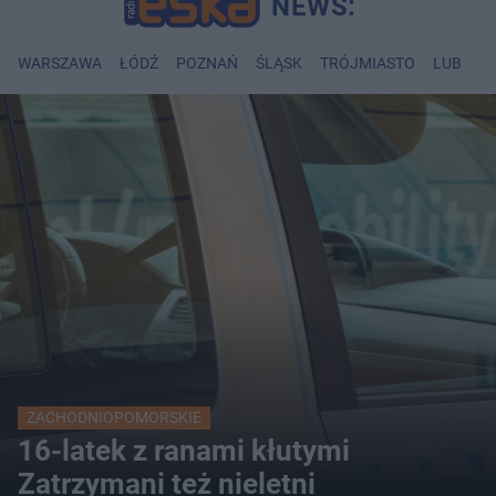
WARSZAWA
ŁÓDŹ
POZNAŃ
ŚLĄSK
TRÓJMIASTO
LUBLIN
ZACHODNIOPOMORSKIE
16-latek z ranami kłutymi
Zatrzymani też nieletni