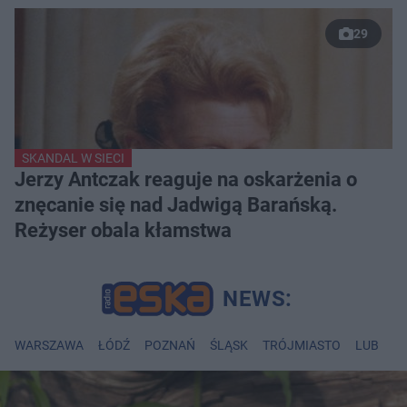
29
SKANDAL W SIECI
Jerzy Antczak reaguje na oskarżenia o
znęcanie się nad Jadwigą Barańską.
Reżyser obala kłamstwa
WARSZAWA
ŁÓDŹ
POZNAŃ
ŚLĄSK
TRÓJMIASTO
LUBLIN