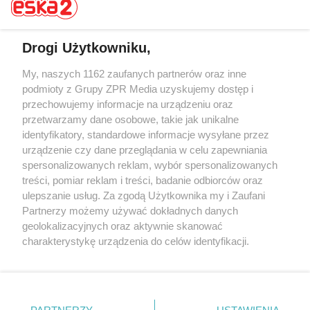
Drogi Użytkowniku,
My, naszych 1162 zaufanych partnerów oraz inne
Żaden utwór zamieszczony w serwisie nie może być powielany i
rozpowszechniany lub dalej rozpowszechniany w jakikolwiek sposób (w
podmioty z Grupy ZPR Media uzyskujemy dostęp i
tym także elektroniczny lub mechaniczny) na jakimkolwiek polu
przechowujemy informacje na urządzeniu oraz
eksploatacji w jakiejkolwiek formie, włącznie z umieszczaniem w
przetwarzamy dane osobowe, takie jak unikalne
Internecie bez pisemnej zgody właściciela praw. Jakiekolwiek użycie lub
wykorzystanie utworów w całości lub w części z naruszeniem prawa,
identyfikatory, standardowe informacje wysyłane przez
tzn. bez właściwej zgody, jest zabronione pod groźbą kary i może być
urządzenie czy dane przeglądania w celu zapewniania
ścigane prawnie.
spersonalizowanych reklam, wybór spersonalizowanych
treści, pomiar reklam i treści, badanie odbiorców oraz
ulepszanie usług. Za zgodą Użytkownika my i Zaufani
Partnerzy możemy używać dokładnych danych
geolokalizacyjnych oraz aktywnie skanować
charakterystykę urządzenia do celów identyfikacji.
O nas
Ponieważ cenimy Twoją prywatność, prosimy o zgodę na
korzystanie z tych technologii poprzez kliknięcie
Informacje prawne
„Akceptuję”. Zgoda jest dobrowolna i zawsze możesz ją
zmienić/wycofać klikając przycisk ustawień prywatności
Nasze serwisy