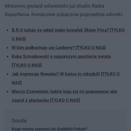
Mnóstwo gwiazd odwiedziło już studio Radia
SuperNova. Koniecznie zobaczcie poprzednie odcinki:
B.R.O żałuje że oddał jeden kawałek Ekipie Friza? [TYLKO
U NAS]
W kim podkochuje się Lanberry? [TYLKO U NAS]
Kuba Szmajkowski o najgorszym pasztecie świata
[TYLKO U NAS]
Jak imprezuje Nowator? W końcu to zdradził! [TYLKO U
NAS]
Marcin Czerwiński: ludzie boją się mi proponować aby
zagrał z playbacku [TYLKO U NAS]
Sonda
Kogo mamy zaprosić do Szybkich Pytań?