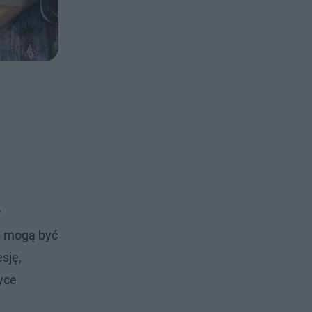
y
o mogą być
sję,
yce