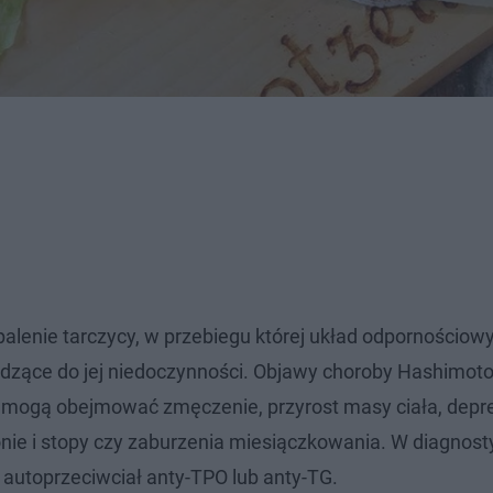
alenie tarczycy, w przebiegu której układ odpornościow
wadzące do jej niedoczynności. Objawy choroby Hashimot
k mogą obejmować zmęczenie, przyrost masy ciała, depre
onie i stopy czy zaburzenia miesiączkowania. W diagnost
 autoprzeciwciał anty-TPO lub anty-TG.