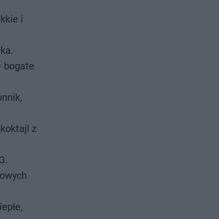
kkie i
łka.
- bogate
nnik,
koktajl z
G.
drowych
iepłe,