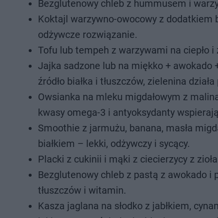
Bezglutenowy chleb z hummusem i warzyw
Koktajl warzywno-owocowy z dodatkiem bia
odżywcze rozwiązanie.
Tofu lub tempeh z warzywami na ciepło i z
Jajka sadzone lub na miękko + awokado + 
źródło białka i tłuszczów, zielenina dział
Owsianka na mleku migdałowym z malinami
kwasy omega-3 i antyoksydanty wspieraj
Smoothie z jarmużu, banana, masła migdało
białkiem – lekki, odżywczy i sycący.
Placki z cukinii i mąki z ciecierzycy z zioła
Bezglutenowy chleb z pastą z awokado i pe
tłuszczów i witamin.
Kasza jaglana na słodko z jabłkiem, cyna