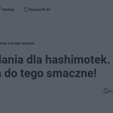
Słuchaj
Gorąca PL20
drowe, a do tego smaczne!
dania dla hashimotek.
a do tego smaczne!
Do