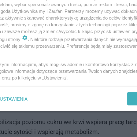
klam, wybór spersonalizowanych treści, pomiar reklam i treści, bad
adanie? W takiej postaci są najzdrowsze
 zgodą Użytkownika my i Zaufani Partnerzy możemy używać dokład
az aktywnie skanować charakterystykę urządzenia do celów identyfi
ść, prosimy o zgodę na korzystanie z tych technologii poprzez klikn
e objawy i jak ją leczyć?
a i zawsze możesz ją zmienić/wycofać klikając przycisk ustawień pr
ogu strony
. Niektóre rodzaje przetwarzania danych nie wymagaj
iwić się takiemu przetwarzaniu. Preferencje będą miały zastosowanie
szymi informacjami, abyś mógł świadomie i komfortowo korzystać z
ywa ważną rolę we wspomaganiu leczenia i poprawie
gółowe informacje dotyczące przetwarzania Twoich danych znajdzi
e „dieta cud”, wiele osób zauważa poprawę objawów dzię
s
oraz po kliknięciu w „Ustawienia”.
ia przy Hashimoto:
USTAWIENIA
z Hashimoto obserwuje się nietolerancje pokarmowe
bilizacja poziomu cukru we krwi wspiera pracę tarc
zucie sytości i wspierają metabolizm.