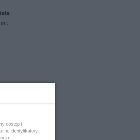
ieta
in.:
y dostęp i
lne identyfikatory,
iania