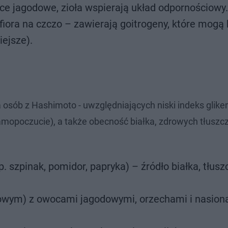
ce jagodowe, zioła wspierają układ odpornościowy.
afiora na czczo – zawierają goitrogeny, które mo
ejsze).
 osób z Hashimoto - uwzględniających niski indeks glike
samopoczucie), a także obecność białka, zdrowych tłuszc
 szpinak, pomidor, papryka) – źródło białka, tłusz
owym) z owocami jagodowymi, orzechami i nasion