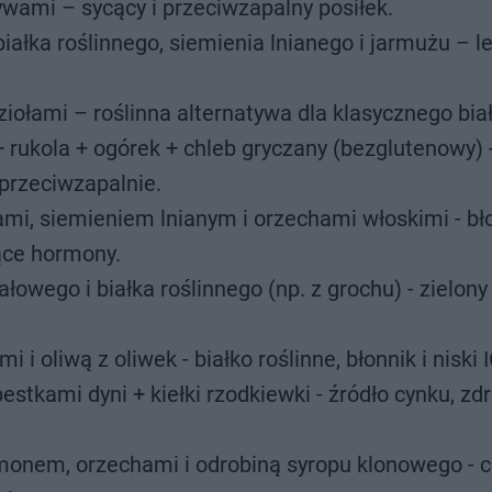
ami – sycący i przeciwzapalny posiłek.
łka roślinnego, siemienia lnianego i jarmużu – le
iołami – roślinna alternatywa dla klasycznego bia
rukola + ogórek + chleb gryczany (bezglutenowy) 
a przeciwzapalnie.
, siemieniem lnianym i orzechami włoskimi - bło
ące hormony.
wego i białka roślinnego (np. z grochu) - zielony 
mi i oliwą z oliwek - białko roślinne, błonnik i niski I
stkami dyni + kiełki rzodkiewki - źródło cynku, z
monem, orzechami i odrobiną syropu klonowego - c