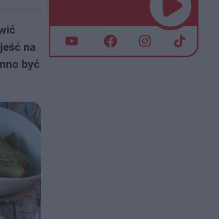
wić
jeść na
inno być