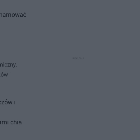
gą hamować
miczny,
zów i
czów i
ami chia