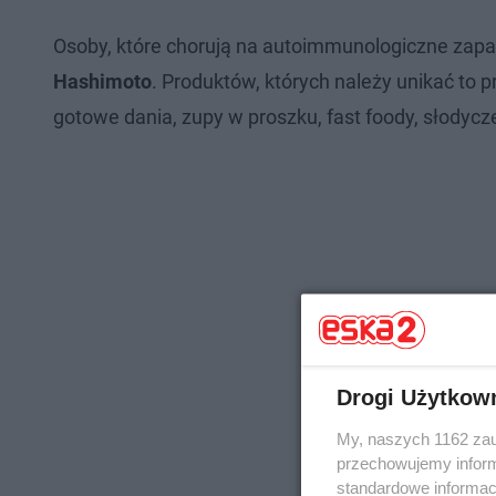
Osoby, które chorują na autoimmunologiczne zapal
Hashimoto
. Produktów, których należy unikać to 
gotowe dania, zupy w proszku, fast foody, słodycz
Drogi Użytkow
My, naszych 1162 zau
przechowujemy informa
standardowe informac