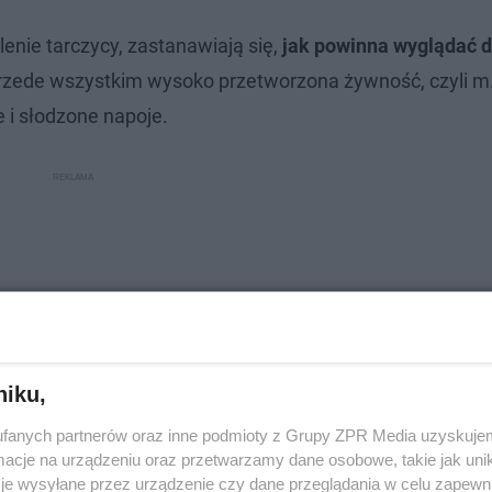
enie tarczycy, zastanawiają się,
jak powinna wyglądać d
przede wszystkim wysoko przetworzona żywność, czyli m.
e i słodzone napoje.
niku,
fanych partnerów oraz inne podmioty z Grupy ZPR Media uzyskujem
cje na urządzeniu oraz przetwarzamy dane osobowe, takie jak unika
je wysyłane przez urządzenie czy dane przeglądania w celu zapewn