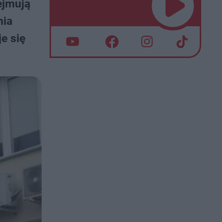
ejmują
nia
e się