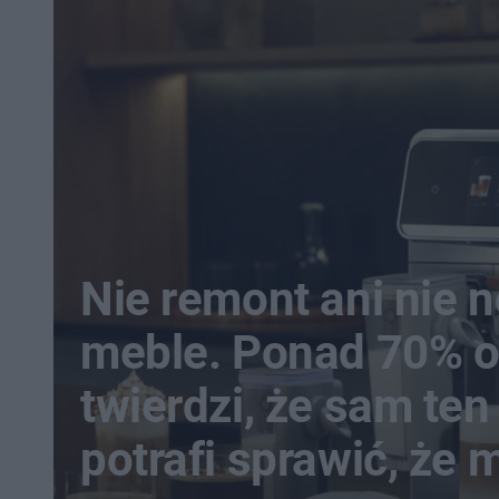
Nie remont ani nie 
meble. Ponad 70% 
twierdzi, że sam te
potrafi sprawić, że 