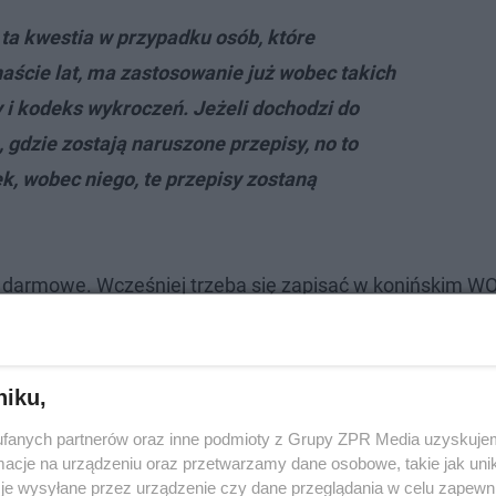
t ta kwestia w przypadku osób, które
ście lat, ma zastosowanie już wobec takich
 i kodeks wykroczeń. Jeżeli dochodzi do
 gdzie zostają naruszone przepisy, no to
ek, wobec niego, te przepisy zostaną
są darmowe. Wcześniej trzeba się zapisać w konińskim W
niku,
fanych partnerów oraz inne podmioty z Grupy ZPR Media uzyskujem
cje na urządzeniu oraz przetwarzamy dane osobowe, takie jak unika
je wysyłane przez urządzenie czy dane przeglądania w celu zapewn