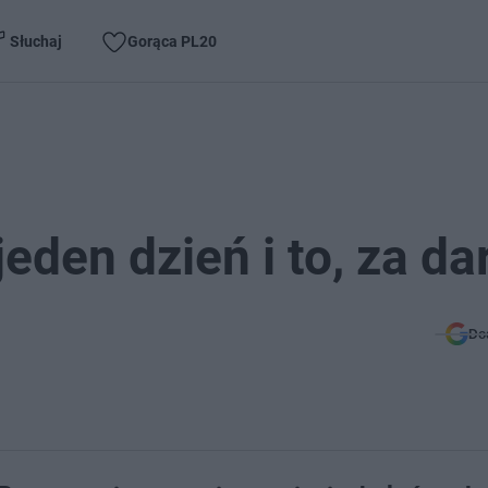
Słuchaj
Gorąca PL20
eden dzień i to, za d
Do