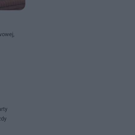
wowej,
arty
żdy