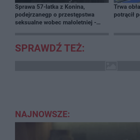
Sprawa 57-latka z Konina,
Trwa obł
podejrzanegp o przestępstwa
potrącił p
seksualne wobec małoletniej -
rozwojowa
SPRAWDŹ TEŻ:
NAJNOWSZE: