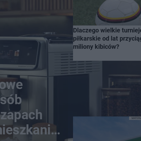
Dlaczego wielkie turniej
piłkarskie od lat przycią
miliony kibiców?
nowe
osób
n zapach
MATER
mieszkanie