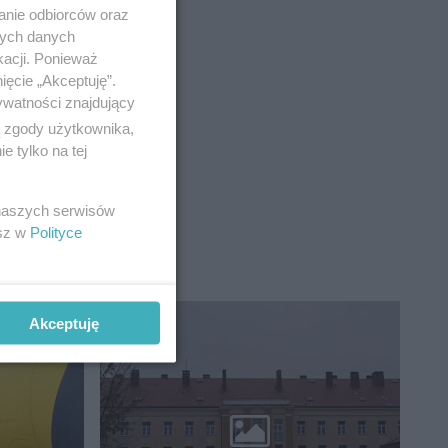
anie odbiorców oraz
nych danych
kacji. Ponieważ
ięcie „Akceptuję”.
ywatności znajdujący
ą zgody użytkownika,
 tylko na tej
 naszych serwisów
esz w
Polityce
Akceptuję