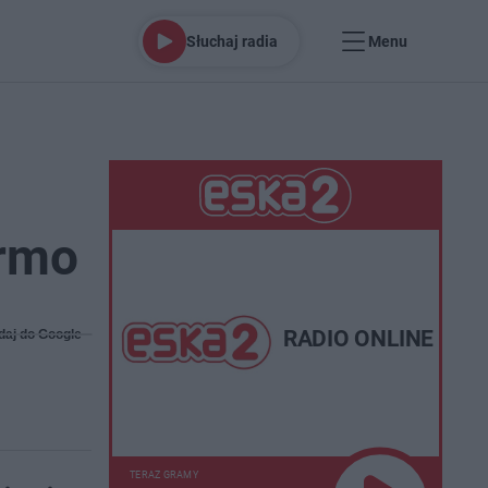
Słuchaj radia
Menu
armo
RADIO ONLINE
daj do Google
TERAZ GRAMY