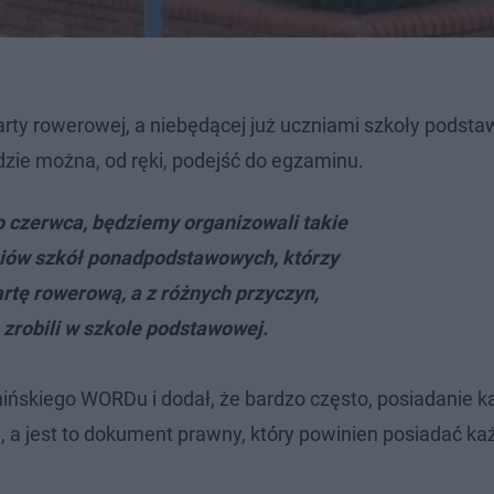
karty rowerowej, a niebędącej już uczniami szkoły podsta
dzie można, od ręki, podejść do egzaminu.
 czerwca, będziemy organizowali takie
niów szkół ponadpodstawowych, którzy
artę rowerową, a z różnych przyczyn,
 zrobili w szkole podstawowej.
ińskiego WORDu i dodał, że bardzo często, posiadanie k
, a jest to dokument prawny, który powinien posiadać ka