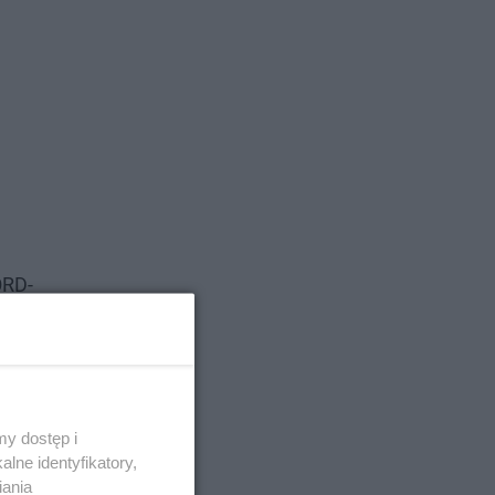
ORD-
y dostęp i
lne identyfikatory,
iania