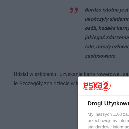
Bardzo istotna jes
ukończyły siedemna
osób, kodeks karny
jakiegoś zdarzenia,
taki, młody człowi
zastosowane.
Udział w szkoleniu i uzyskanie karty rowerowej, 
ie.Szczegóły znajdziecie w internecie.
Drogi Użytkow
My, naszych 1160 zau
przechowujemy informa
standardowe informac