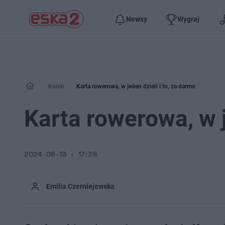
Newsy
Wygraj
Konin
Karta rowerowa, w jeden dzień i to, za darmo
Karta rowerowa, w j
2024-06-13
17:38
Emilia Czerniejewska