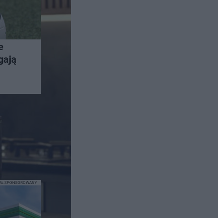
e
gają
IAŁ SPONSOROWANY