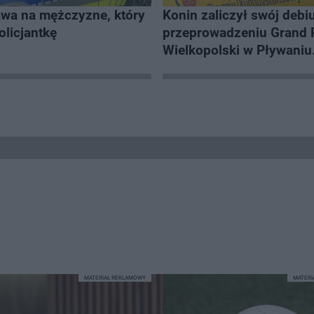
awa na mężczyzne, który
Konin zaliczył swój debi
olicjantkę
przeprowadzeniu Grand 
Wielkopolski w Pływaniu
Długodystansowym
MATERIAŁ REKLAMOWY
MATER