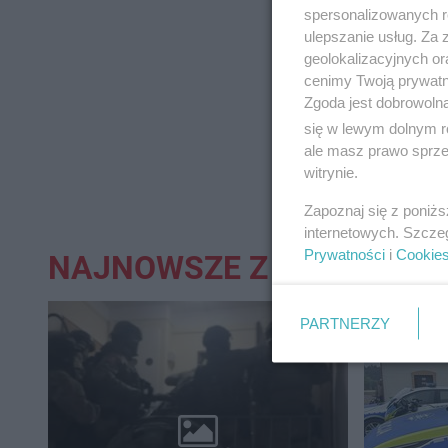
spersonalizowanych re
ulepszanie usług. Za
geolokalizacyjnych or
cenimy Twoją prywatno
Zgoda jest dobrowoln
się w lewym dolnym r
ale masz prawo sprzec
witrynie.
Zapoznaj się z poniż
internetowych. Szcze
Prywatności
i
Cookie
NAJNOWSZE Z DZIAŁU:
PARTNERZY