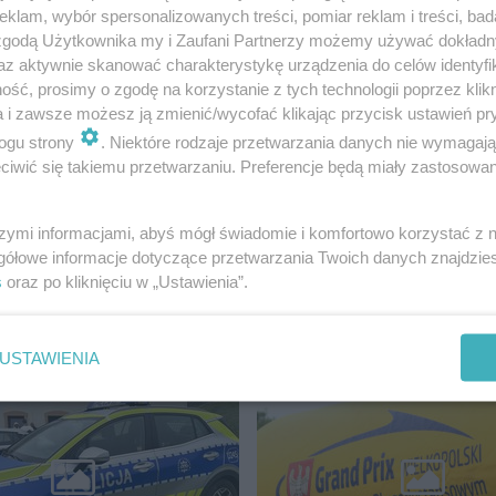
klam, wybór spersonalizowanych treści, pomiar reklam i treści, bad
 zgodą Użytkownika my i Zaufani Partnerzy możemy używać dokład
az aktywnie skanować charakterystykę urządzenia do celów identyfi
ść, prosimy o zgodę na korzystanie z tych technologii poprzez klikn
a i zawsze możesz ją zmienić/wycofać klikając przycisk ustawień pr
ogu strony
. Niektóre rodzaje przetwarzania danych nie wymagaj
iwić się takiemu przetwarzaniu. Preferencje będą miały zastosowanie
szymi informacjami, abyś mógł świadomie i komfortowo korzystać z
gółowe informacje dotyczące przetwarzania Twoich danych znajdzi
s
oraz po kliknięciu w „Ustawienia”.
USTAWIENIA