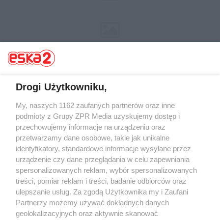
Drogi Użytkowniku,
My, naszych 1162 zaufanych partnerów oraz inne
Żaden utwór zamieszczony w serwisie nie może być powielany i
rozpowszechniany lub dalej rozpowszechniany w jakikolwiek sposób (w
podmioty z Grupy ZPR Media uzyskujemy dostęp i
tym także elektroniczny lub mechaniczny) na jakimkolwiek polu
przechowujemy informacje na urządzeniu oraz
eksploatacji w jakiejkolwiek formie, włącznie z umieszczaniem w
przetwarzamy dane osobowe, takie jak unikalne
Internecie bez pisemnej zgody właściciela praw. Jakiekolwiek użycie lub
wykorzystanie utworów w całości lub w części z naruszeniem prawa,
identyfikatory, standardowe informacje wysyłane przez
tzn. bez właściwej zgody, jest zabronione pod groźbą kary i może być
urządzenie czy dane przeglądania w celu zapewniania
ścigane prawnie.
spersonalizowanych reklam, wybór spersonalizowanych
treści, pomiar reklam i treści, badanie odbiorców oraz
ulepszanie usług. Za zgodą Użytkownika my i Zaufani
Partnerzy możemy używać dokładnych danych
geolokalizacyjnych oraz aktywnie skanować