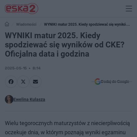
Wiadomości
WYNIKI matur 2025. Kiedy spodziewać się wyników od
CKE? Oficjalna data i godzina
WYNIKI matur 2025. Kiedy
spodziewać się wyników od CKE?
Oficjalna data i godzina
2025-05-15
8:14
Dodaj do Google
Ewelina Kulasza
Wielu tegorocznych maturzystów z niecierpliwością
oczekuje dnia, w którym poznają wyniki egzaminu