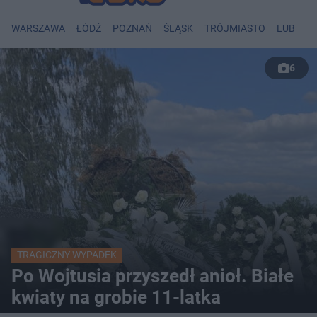
WARSZAWA
ŁÓDŹ
POZNAŃ
ŚLĄSK
TRÓJMIASTO
LUBLIN
6
TRAGICZNY WYPADEK
Po Wojtusia przyszedł anioł. Białe
kwiaty na grobie 11-latka