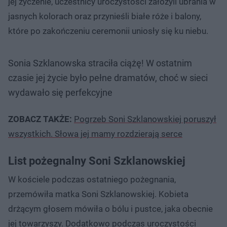
jej życzenie, uczestnicy uroczystości założyli ubrania w
jasnych kolorach oraz przynieśli białe róże i balony,
które po zakończeniu ceremonii uniosły się ku niebu.
Sonia Szklanowska straciła ciążę! W ostatnim
czasie jej życie było pełne dramatów, choć w sieci
wydawało się perfekcyjne
ZOBACZ TAKŻE:
Pogrzeb Soni Szklanowskiej poruszył
wszystkich. Słowa jej mamy rozdzierają serce
List pożegnalny Soni Szklanowskiej
W kościele podczas ostatniego pożegnania,
przemówiła matka Soni Szklanowskiej. Kobieta
drżącym głosem mówiła o bólu i pustce, jaka obecnie
jej towarzyszy. Dodatkowo podczas uroczystości