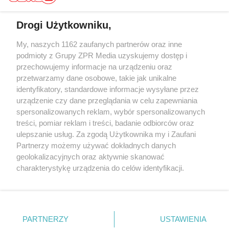
Drogi Użytkowniku,
My, naszych 1162 zaufanych partnerów oraz inne
Żaden utwór zamieszczony w serwisie nie może być powielany i
rozpowszechniany lub dalej rozpowszechniany w jakikolwiek sposób (w
podmioty z Grupy ZPR Media uzyskujemy dostęp i
tym także elektroniczny lub mechaniczny) na jakimkolwiek polu
przechowujemy informacje na urządzeniu oraz
eksploatacji w jakiejkolwiek formie, włącznie z umieszczaniem w
przetwarzamy dane osobowe, takie jak unikalne
Internecie bez pisemnej zgody właściciela praw. Jakiekolwiek użycie lub
wykorzystanie utworów w całości lub w części z naruszeniem prawa,
identyfikatory, standardowe informacje wysyłane przez
tzn. bez właściwej zgody, jest zabronione pod groźbą kary i może być
urządzenie czy dane przeglądania w celu zapewniania
ścigane prawnie.
spersonalizowanych reklam, wybór spersonalizowanych
treści, pomiar reklam i treści, badanie odbiorców oraz
ulepszanie usług. Za zgodą Użytkownika my i Zaufani
Partnerzy możemy używać dokładnych danych
geolokalizacyjnych oraz aktywnie skanować
charakterystykę urządzenia do celów identyfikacji.
O nas
Ponieważ cenimy Twoją prywatność, prosimy o zgodę na
korzystanie z tych technologii poprzez kliknięcie
Informacje prawne
„Akceptuję”. Zgoda jest dobrowolna i zawsze możesz ją
zmienić/wycofać klikając przycisk ustawień prywatności
Nasze serwisy
PARTNERZY
USTAWIENIA
znajdujący się w lewym dolnym rogu strony
. Niektóre