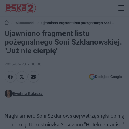
Wiadomości
Ujawniono fragment listu pożegnalnego Soni
Szklanowskiej. "Już nie cierpię"
Ujawniono fragment listu
pożegnalnego Soni Szklanowskiej.
"Już nie cierpię"
2025-05-26
10:38
Dodaj do Google
Ewelina Kulasza
Nagła śmierć Soni Szklanowskiej wstrząsnęła opinią
publiczną. Uczestniczka 2. sezonu "Hotelu Paradise"