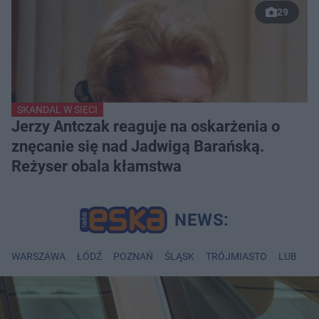
29
SKANDAL W SIECI
Jerzy Antczak reaguje na oskarżenia o
znęcanie się nad Jadwigą Barańską.
Reżyser obala kłamstwa
WARSZAWA
ŁÓDŹ
POZNAŃ
ŚLĄSK
TRÓJMIASTO
LUBLIN