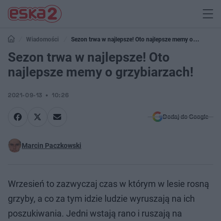
Wiadomości
Sezon trwa w najlepsze! Oto najlepsze memy o
grzybiarzach!
Sezon trwa w najlepsze! Oto
najlepsze memy o grzybiarzach!
2021-09-13
10:26
Dodaj do Google
Marcin Paczkowski
Wrzesień to zazwyczaj czas w którym w lesie rosną
grzyby, a co za tym idzie ludzie wyruszają na ich
poszukiwania. Jedni wstają rano i ruszają na