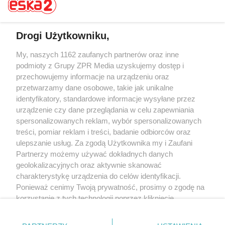
Drogi Użytkowniku,
Żaden utwór zamieszczony w serwisie nie może być powielany i
My, naszych 1162 zaufanych partnerów oraz inne
rozpowszechniany lub dalej rozpowszechniany w jakikolwiek sposób (w
podmioty z Grupy ZPR Media uzyskujemy dostęp i
tym także elektroniczny lub mechaniczny) na jakimkolwiek polu
przechowujemy informacje na urządzeniu oraz
eksploatacji w jakiejkolwiek formie, włącznie z umieszczaniem w Internecie
bez pisemnej zgody właściciela praw. Jakiekolwiek użycie lub
przetwarzamy dane osobowe, takie jak unikalne
wykorzystanie utworów w całości lub w części z naruszeniem prawa, tzn.
identyfikatory, standardowe informacje wysyłane przez
bez właściwej zgody, jest zabronione pod groźbą kary i może być ścigane
urządzenie czy dane przeglądania w celu zapewniania
prawnie.
spersonalizowanych reklam, wybór spersonalizowanych
treści, pomiar reklam i treści, badanie odbiorców oraz
ulepszanie usług. Za zgodą Użytkownika my i Zaufani
Partnerzy możemy używać dokładnych danych
geolokalizacyjnych oraz aktywnie skanować
charakterystykę urządzenia do celów identyfikacji.
O nas
Ponieważ cenimy Twoją prywatność, prosimy o zgodę na
korzystanie z tych technologii poprzez kliknięcie
Informacje prawne
„Akceptuję”. Zgoda jest dobrowolna i zawsze możesz ją
zmienić/wycofać klikając przycisk ustawień prywatności
Nasze serwisy