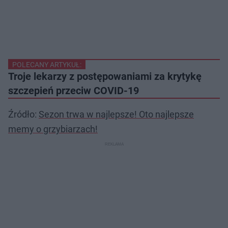
POLECANY ARTYKUŁ:
Troje lekarzy z postępowaniami za krytykę
szczepień przeciw COVID-19
Źródło:
Sezon trwa w najlepsze! Oto najlepsze
memy o grzybiarzach!