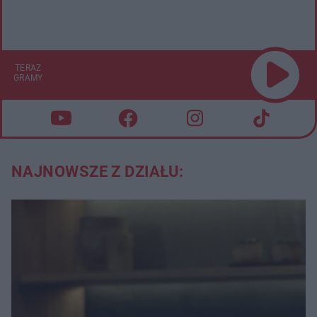
TERAZ
GRAMY
NAJNOWSZE Z DZIAŁU: