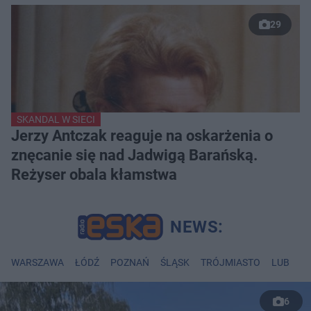
29
SKANDAL W SIECI
Jerzy Antczak reaguje na oskarżenia o
znęcanie się nad Jadwigą Barańską.
Reżyser obala kłamstwa
WARSZAWA
ŁÓDŹ
POZNAŃ
ŚLĄSK
TRÓJMIASTO
LUBLIN
6