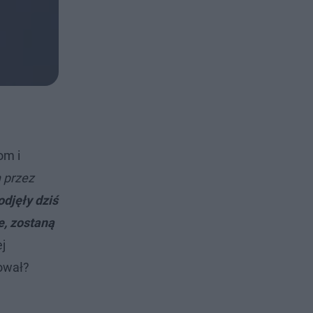
om i
 przez
odjęły dziś
e, zostaną
j
ował?