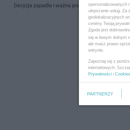
spersonalizowanych re
Decyzja zapadła i ważna jest do odwołania.
ulepszanie usług. Za
geolokalizacyjnych or
cenimy Twoją prywatno
Zgoda jest dobrowoln
się w lewym dolnym r
ale masz prawo sprzec
witrynie.
Zapoznaj się z poniż
internetowych. Szcze
Prywatności
i
Cookie
PARTNERZY