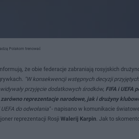
i radzą Polakom trenować
formują, że obie federacje zabraniają rosyjskich drużyn
zgrywkach.
"W konsekwencji wstępnych decyzji przyjętych
ewidywały przyjęcie dodatkowych środków,
FIFA i UEFA p
, zarówno reprezentacje narodowe, jak i drużyny klubow
i UEFA do odwołania"
- napisano w komunikacie światowe
joner reprezentacji Rosji
Walerij Karpin
. Jak to skoment