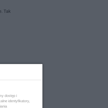
e. Tak
y dostęp i
lne identyfikatory,
zdziałać.
iania