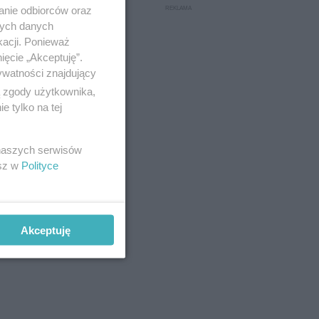
anie odbiorców oraz
nych danych
kacji. Ponieważ
ięcie „Akceptuję”.
ywatności znajdujący
ą zgody użytkownika,
 tylko na tej
 naszych serwisów
esz w
Polityce
Akceptuję