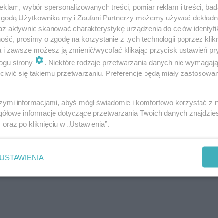
klam, wybór spersonalizowanych treści, pomiar reklam i treści, bad
 zgodą Użytkownika my i Zaufani Partnerzy możemy używać dokład
az aktywnie skanować charakterystykę urządzenia do celów identyfi
ść, prosimy o zgodę na korzystanie z tych technologii poprzez klikn
a i zawsze możesz ją zmienić/wycofać klikając przycisk ustawień pr
ogu strony
. Niektóre rodzaje przetwarzania danych nie wymagaj
iwić się takiemu przetwarzaniu. Preferencje będą miały zastosowanie
szymi informacjami, abyś mógł świadomie i komfortowo korzystać z
gółowe informacje dotyczące przetwarzania Twoich danych znajdzi
s
oraz po kliknięciu w „Ustawienia”.
USTAWIENIA