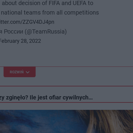
 about decision of FIFA and UEFA to
national teams from all competitions
witter.com/ZZGV4DJ4pn
я России (@TeamRussia)
February 28, 2022
ROZWIŃ
y zginęło? Ile jest ofiar cywilnych…