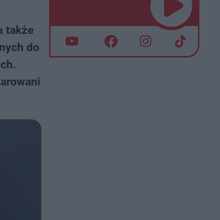
a także
jnych do
ch.
zarowani