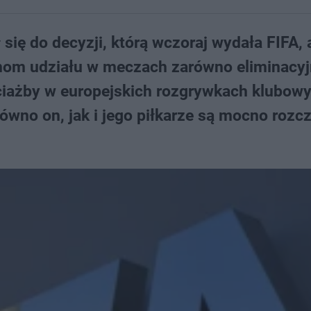
 się do decyzji, którą wczoraj wydała FIFA, 
anom udziału w meczach zarówno eliminacy
ciażby w europejskich rozgrywkach klubowy
arówno on, jak i jego piłkarze są mocno rozc