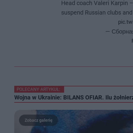
Head coach Valeri Karpin –
suspend Russian clubs and 
pic.t
— Сборна
POLECANY ARTYKUŁ:
Wojna w Ukrainie: BILANS OFIAR. Ilu żołnierz