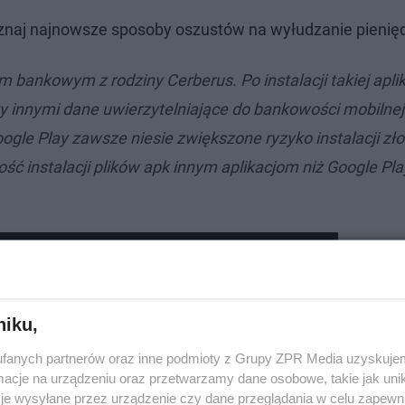
Poznaj najnowsze sposoby oszustów na wyłudzanie pienię
m bankowym z rodziny Cerberus. Po instalacji takiej aplik
 innymi dane uwierzytelniające do bankowości mobilnej
Google Play zawsze niesie zwiększone ryzyko instalacji zł
ć instalacji plików apk innym aplikacjom niż Google Pla
przedmiotów. Światowy potentat oszukany na
niku,
fanych partnerów oraz inne podmioty z Grupy ZPR Media uzyskujem
cje na urządzeniu oraz przetwarzamy dane osobowe, takie jak unika
je wysyłane przez urządzenie czy dane przeglądania w celu zapewn