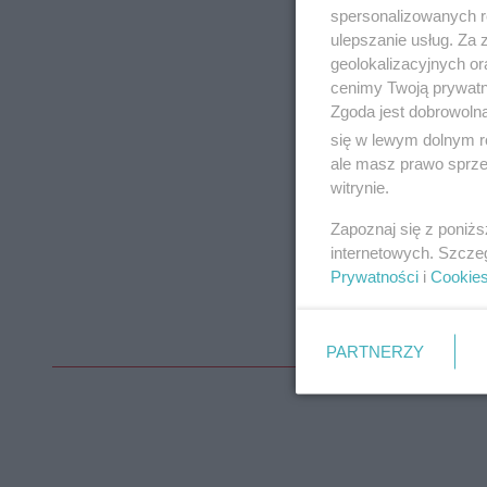
spersonalizowanych re
ulepszanie usług. Za
geolokalizacyjnych or
cenimy Twoją prywatno
Zgoda jest dobrowoln
się w lewym dolnym r
ale masz prawo sprzec
witrynie.
Zapoznaj się z poniż
internetowych. Szcze
Prywatności
i
Cookie
PARTNERZY