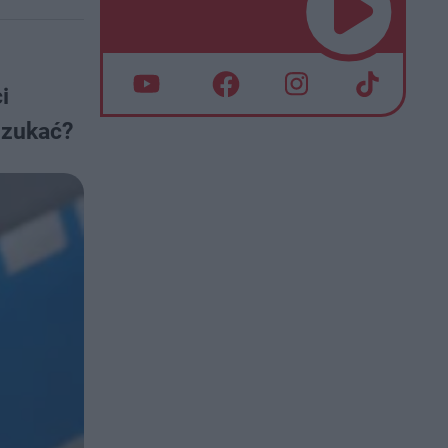
i
szukać?