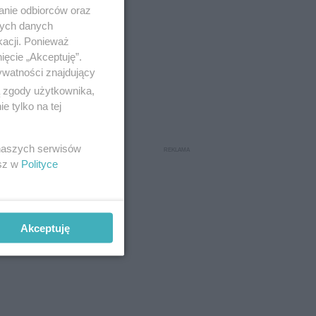
anie odbiorców oraz
nych danych
kacji. Ponieważ
ięcie „Akceptuję”.
ywatności znajdujący
ą zgody użytkownika,
 tylko na tej
 naszych serwisów
esz w
Polityce
Akceptuję