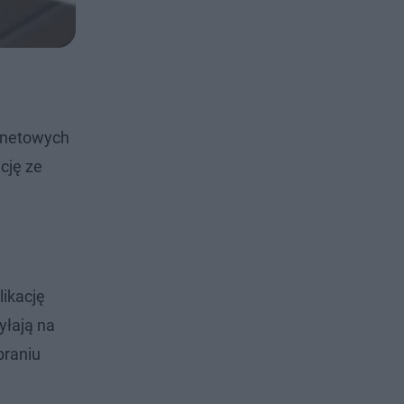
rnetowych
cję ze
likację
yłają na
braniu