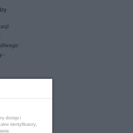
dzy
acji
.
ośliwego
y
-
y dostęp i
lne identyfikatory,
iania