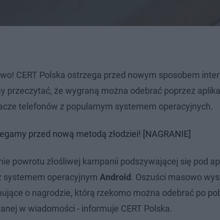
stwo! CERT Polska ostrzega przed nowym sposobem inte
przeczytać, że wygraną można odebrać poprzez aplika
dacze telefonów z popularnym systemem operacyjnych.
zegamy przed nową metodą złodziei! [NAGRANIE]
ie powrotu złośliwej kampanii podszywającej się pod ap
 z systemem operacyjnym
Android
. Oszuści masowo wys
jące o nagrodzie, którą rzekomo można odebrać po po
wanej w wiadomości - informuje CERT Polska.