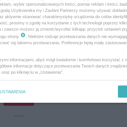
klam, wybór spersonalizowanych treści, pomiar reklam i treści, bad
 zgodą Użytkownika my i Zaufani Partnerzy możemy używać dokład
az aktywnie skanować charakterystykę urządzenia do celów identyfi
ść, prosimy o zgodę na korzystanie z tych technologii poprzez klikn
a i zawsze możesz ją zmienić/wycofać klikając przycisk ustawień pr
ogu strony
. Niektóre rodzaje przetwarzania danych nie wymagaj
iwić się takiemu przetwarzaniu. Preferencje będą miały zastosowanie
szymi informacjami, abyś mógł świadomie i komfortowo korzystać z
gółowe informacje dotyczące przetwarzania Twoich danych znajdzi
s
oraz po kliknięciu w „Ustawienia”.
USTAWIENIA
ROZWIŃ