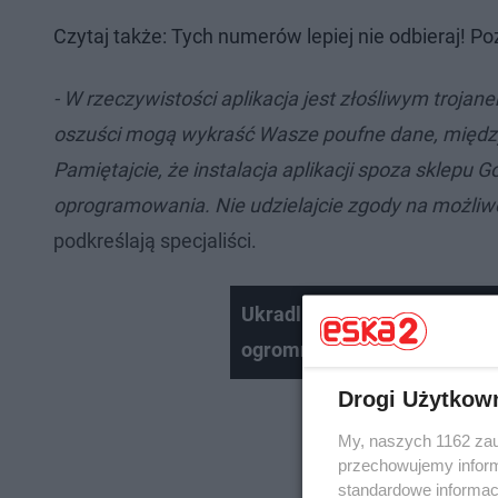
Czytaj także: Tych numerów lepiej nie odbieraj! 
- W rzeczywistości aplikacja jest złośliwym trojane
oszuści mogą wykraść Wasze poufne dane, między
Pamiętajcie, że instalacja aplikacji spoza sklepu 
oprogramowania. Nie udzielajcie zgody na możliwoś
podkreślają specjaliści.
Ukradli tysiące markowych 
ogromną kwotę
Drogi Użytkow
My, naszych 1162 zau
przechowujemy informa
standardowe informac