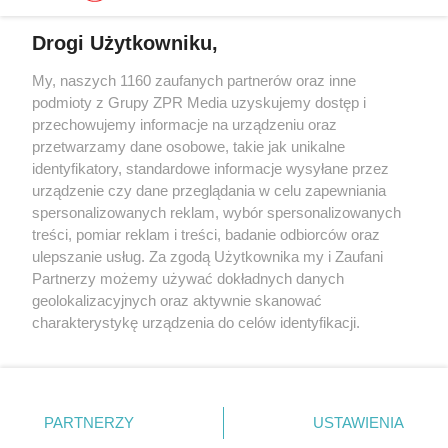
Drogi Użytkowniku,
My, naszych 1160 zaufanych partnerów oraz inne
Żaden utwór zamieszczony w serwisie nie może być powielany i
rozpowszechniany lub dalej rozpowszechniany w jakikolwiek sposób (w
podmioty z Grupy ZPR Media uzyskujemy dostęp i
tym także elektroniczny lub mechaniczny) na jakimkolwiek polu
przechowujemy informacje na urządzeniu oraz
eksploatacji w jakiejkolwiek formie, włącznie z umieszczaniem w
przetwarzamy dane osobowe, takie jak unikalne
Internecie bez pisemnej zgody właściciela praw. Jakiekolwiek użycie lub
wykorzystanie utworów w całości lub w części z naruszeniem prawa,
identyfikatory, standardowe informacje wysyłane przez
tzn. bez właściwej zgody, jest zabronione pod groźbą kary i może być
urządzenie czy dane przeglądania w celu zapewniania
ścigane prawnie.
spersonalizowanych reklam, wybór spersonalizowanych
treści, pomiar reklam i treści, badanie odbiorców oraz
ulepszanie usług. Za zgodą Użytkownika my i Zaufani
Partnerzy możemy używać dokładnych danych
geolokalizacyjnych oraz aktywnie skanować
charakterystykę urządzenia do celów identyfikacji.
O nas
Ponieważ cenimy Twoją prywatność, prosimy o zgodę na
korzystanie z tych technologii poprzez kliknięcie
Informacje prawne
„Akceptuję”. Zgoda jest dobrowolna i zawsze możesz ją
zmienić/wycofać klikając przycisk ustawień prywatności
Nasze serwisy
PARTNERZY
USTAWIENIA
znajdujący się w lewym dolnym rogu strony
. Niektóre