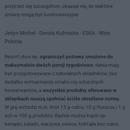
przyjrzeć się szczegółom, okazuje się, że niektóre
zmiany mogą być kontrowersyjne.
Jeśyn Michał - Dorota Kuźmicka - ESKA - Miss
Polonia
Resort chce np.
ograniczyć potrawy smażone do
maksymalnie dwóch porcji tygodniowo
, dania mają
być przygotowywane z naturalnych składników, bez
dodatku wzmacniaczy smaku czy sztucznych
konserwantów, a
wszystkie produkty oferowane w
sklepikach muszą spełniać ściśle określone normy
.
W grę wchodzi m.in. limit 15 g cukru, 10 g tłuszczu i 1 g
soli w 100 g produktu. Będzie można kupić np.
kanapki, sałatki, warzywa, owoce, koktajle bez cukru