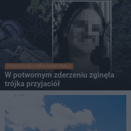
PORUSZAJĄCY WPIS MAMY EMILII
W potwornym zderzeniu zginęła
trójka przyjaciół