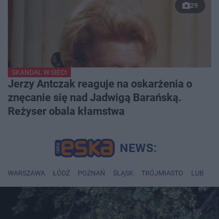
29
SKANDAL W SIECI
Jerzy Antczak reaguje na oskarżenia o
znęcanie się nad Jadwigą Barańską.
Reżyser obala kłamstwa
WARSZAWA
ŁÓDŹ
POZNAŃ
ŚLĄSK
TRÓJMIASTO
LUBLIN