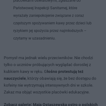
placówkami oświatowymi, zgłaszane do
Państwowej Inspekcji Sanitarnej, które
wyrażały zaniepokojenie związane z coraz
częstszym spożywaniem kawy przez dzieci lub
ryzykiem jej spożycia przez najmłodszych –
czytamy w uzasadnieniu.
Pomysł ma jednak wielu przeciwników. Nie chodzi
tylko o uczniów próbujących wyglądać doroślej z
kubkiem kawy w ręku. G
łośno protestują też
nauczyciele
, którzy obawiają się, że bez dostępu do
kofeiny nie wytrzymają intensywnych dni w szkole.
Zakaz ma objąć wszystkie placówki edukacyjne.
Zobacz galerię: Maja Ostaszewska ostro o polskich