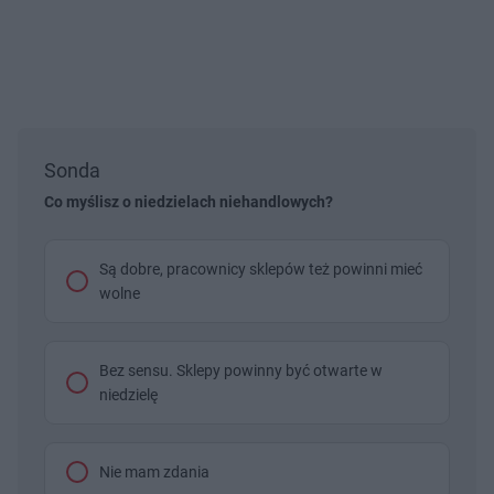
Sonda
Co myślisz o niedzielach niehandlowych?
Są dobre, pracownicy sklepów też powinni mieć
wolne
Bez sensu. Sklepy powinny być otwarte w
niedzielę
Nie mam zdania