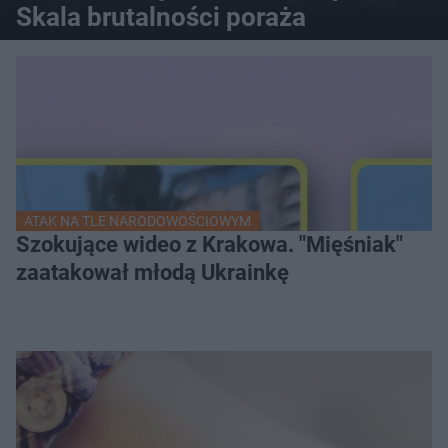
Skala brutalności poraża
ATAK NA TLE NARODOWOŚCIOWYM
Szokujące wideo z Krakowa. "Mięśniak"
zaatakował młodą Ukrainkę