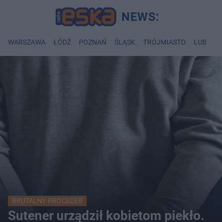
WARSZAWA
ŁÓDŹ
POZNAŃ
ŚLĄSK
TRÓJMIASTO
LUBLIN
BRUTALNY PROCEDER
Sutener urządził kobietom piekło.