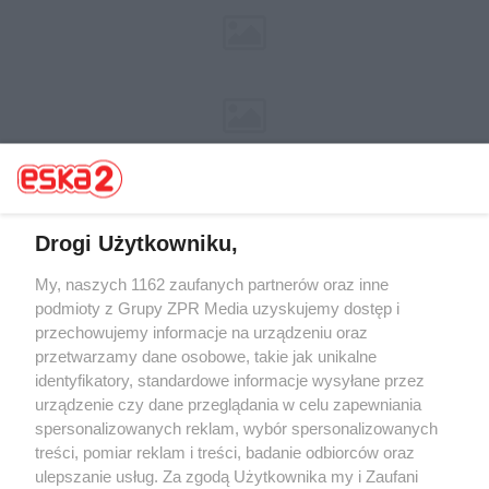
Drogi Użytkowniku,
My, naszych 1162 zaufanych partnerów oraz inne
Żaden utwór zamieszczony w serwisie nie może być powielany i
rozpowszechniany lub dalej rozpowszechniany w jakikolwiek sposób (w
podmioty z Grupy ZPR Media uzyskujemy dostęp i
tym także elektroniczny lub mechaniczny) na jakimkolwiek polu
przechowujemy informacje na urządzeniu oraz
eksploatacji w jakiejkolwiek formie, włącznie z umieszczaniem w
przetwarzamy dane osobowe, takie jak unikalne
Internecie bez pisemnej zgody właściciela praw. Jakiekolwiek użycie lub
wykorzystanie utworów w całości lub w części z naruszeniem prawa,
identyfikatory, standardowe informacje wysyłane przez
tzn. bez właściwej zgody, jest zabronione pod groźbą kary i może być
urządzenie czy dane przeglądania w celu zapewniania
ścigane prawnie.
spersonalizowanych reklam, wybór spersonalizowanych
treści, pomiar reklam i treści, badanie odbiorców oraz
ulepszanie usług. Za zgodą Użytkownika my i Zaufani