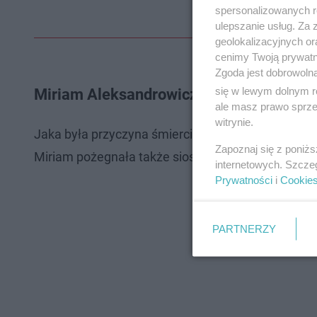
spersonalizowanych re
ulepszanie usług. Za
geolokalizacyjnych or
cenimy Twoją prywatno
Zgoda jest dobrowoln
się w lewym dolnym r
Miriam Aleksandrowicz przyczyna śmier
ale masz prawo sprzec
witrynie.
Jaka była przyczyna śmierci Miriam Aleksandrowic
Zapoznaj się z poniż
Miriam pożegnała także siostra, która nawiązała d
internetowych. Szcze
Prywatności
i
Cookie
PARTNERZY