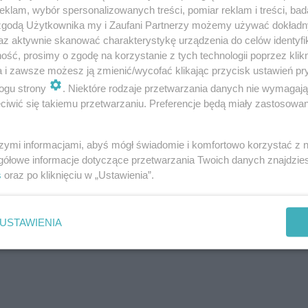
klam, wybór spersonalizowanych treści, pomiar reklam i treści, bad
 zgodą Użytkownika my i Zaufani Partnerzy możemy używać dokład
az aktywnie skanować charakterystykę urządzenia do celów identyfi
ROZWIŃ
ść, prosimy o zgodę na korzystanie z tych technologii poprzez klikn
a i zawsze możesz ją zmienić/wycofać klikając przycisk ustawień pr
ogu strony
. Niektóre rodzaje przetwarzania danych nie wymagaj
ci
iwić się takiemu przetwarzaniu. Preferencje będą miały zastosowanie
z? Taka informacja nie została podana do wiadomości p
szymi informacjami, abyś mógł świadomie i komfortowo korzystać z
o tego, że kobieta jest już z mamą, tatą i ukochanym Ja
gółowe informacje dotyczące przetwarzania Twoich danych znajdzi
s
oraz po kliknięciu w „Ustawienia”.
USTAWIENIA