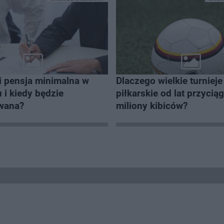
i pensja minimalna w
Dlaczego wielkie turnieje
 i kiedy będzie
piłkarskie od lat przycią
owana?
miliony kibiców?