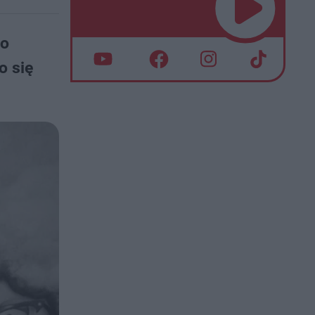
po
o się