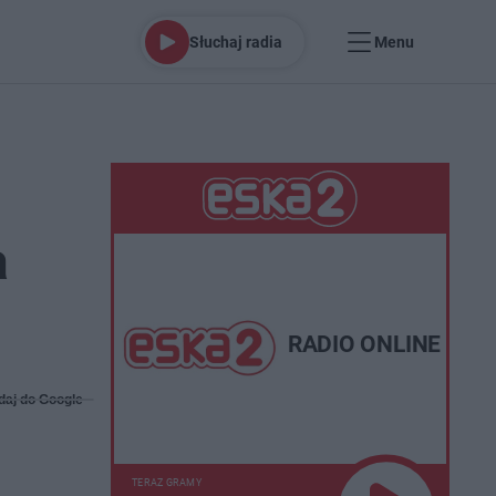
Słuchaj radia
Menu
a
RADIO ONLINE
daj do Google
TERAZ GRAMY