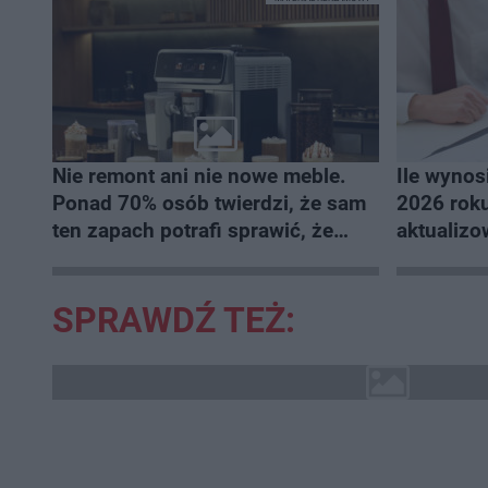
Nie remont ani nie nowe meble.
Ile wynos
Ponad 70% osób twierdzi, że sam
2026 roku
ten zapach potrafi sprawić, że
aktualiz
mieszkanie staje się domem
SPRAWDŹ TEŻ: