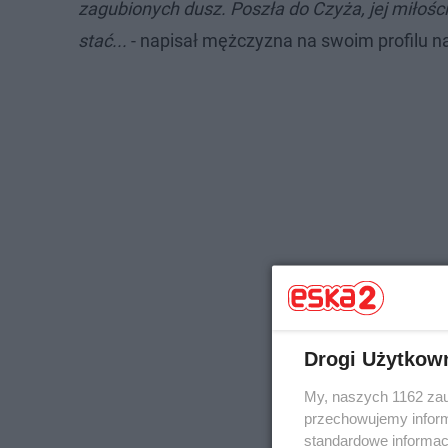
zagubionych dusz. Poszła do Czyża, jej miłości
stać...
- napisał mężczyzna na swoim profilu n
Drogi Użytkow
My, naszych 1162 zau
przechowujemy informa
standardowe informac