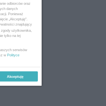
anie odbiorców oraz
nych danych
kacji. Ponieważ
ięcie „Akceptuję”.
ywatności znajdujący
ą zgody użytkownika,
 tylko na tej
ublicznej.
 naszych serwisów
cusiam.
esz w
Polityce
Akceptuję