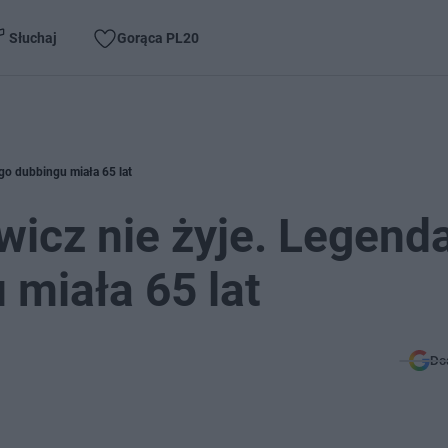
Słuchaj
Gorąca PL20
go dubbingu miała 65 lat
icz nie żyje. Legend
 miała 65 lat
Do