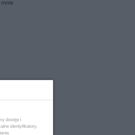
e mnie
y dostęp i
lne identyfikatory,
iania