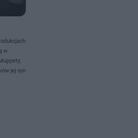
produkcjach
ją w
 Muppety,
ków jej syn