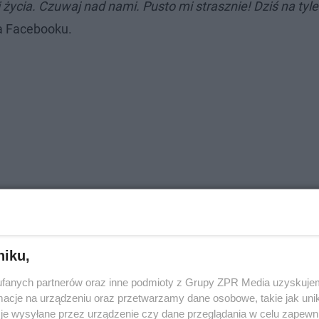
 życia. Czuwaj nad nami. Pusto mi strasznie! Dziś na tyl
a Facebooku.
niku,
fanych partnerów oraz inne podmioty z Grupy ZPR Media uzyskujem
cje na urządzeniu oraz przetwarzamy dane osobowe, takie jak unika
je wysyłane przez urządzenie czy dane przeglądania w celu zapewn