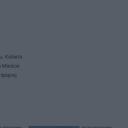
u. Kobieta
m Mieście
 śpiącej
IAŁ SPONSOROWANY
MATERIAŁ SPONSOROWANY