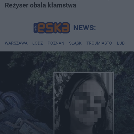
Reżyser obala kłamstwa
WARSZAWA
ŁÓDŹ
POZNAŃ
ŚLĄSK
TRÓJMIASTO
LUBLIN