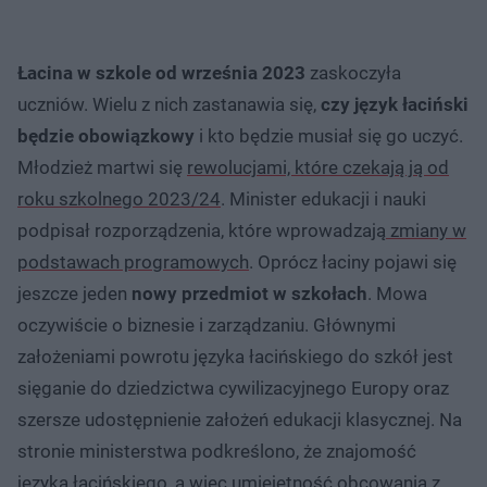
Łacina w szkole od września 2023
zaskoczyła
uczniów. Wielu z nich zastanawia się,
czy język łaciński
będzie obowiązkowy
i kto będzie musiał się go uczyć.
Młodzież martwi się
rewolucjami, które czekają ją od
roku szkolnego 2023/24
. Minister edukacji i nauki
podpisał rozporządzenia, które wprowadzają
zmiany w
podstawach programowych
. Oprócz łaciny pojawi się
jeszcze jeden
nowy przedmiot w szkołach
. Mowa
oczywiście o biznesie i zarządzaniu. Głównymi
założeniami powrotu języka łacińskiego do szkół jest
sięganie do dziedzictwa cywilizacyjnego Europy oraz
szersze udostępnienie założeń edukacji klasycznej. Na
stronie ministerstwa podkreślono, że znajomość
języka łacińskiego, a więc umiejętność obcowania z