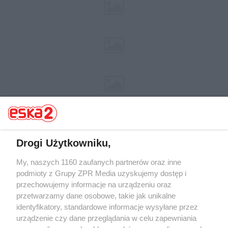
Drogi Użytkowniku,
My, naszych 1160 zaufanych partnerów oraz inne
Żaden utwór zamieszczony w serwisie nie może być powielany i
rozpowszechniany lub dalej rozpowszechniany w jakikolwiek sposób (w
podmioty z Grupy ZPR Media uzyskujemy dostęp i
tym także elektroniczny lub mechaniczny) na jakimkolwiek polu
przechowujemy informacje na urządzeniu oraz
eksploatacji w jakiejkolwiek formie, włącznie z umieszczaniem w
przetwarzamy dane osobowe, takie jak unikalne
Internecie bez pisemnej zgody właściciela praw. Jakiekolwiek użycie lub
wykorzystanie utworów w całości lub w części z naruszeniem prawa,
identyfikatory, standardowe informacje wysyłane przez
tzn. bez właściwej zgody, jest zabronione pod groźbą kary i może być
urządzenie czy dane przeglądania w celu zapewniania
ścigane prawnie.