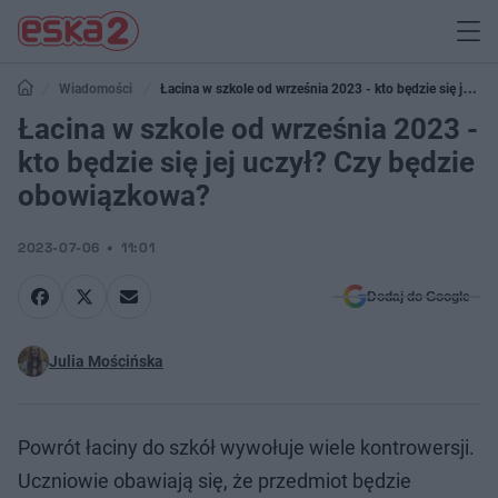
Wiadomości
Łacina w szkole od września 2023 - kto będzie się jej
uczył? Czy będzie obowiązkowa?
Łacina w szkole od września 2023 -
kto będzie się jej uczył? Czy będzie
obowiązkowa?
2023-07-06
11:01
Dodaj do Google
Julia Mościńska
Powrót łaciny do szkół wywołuje wiele kontrowersji.
Uczniowie obawiają się, że przedmiot będzie