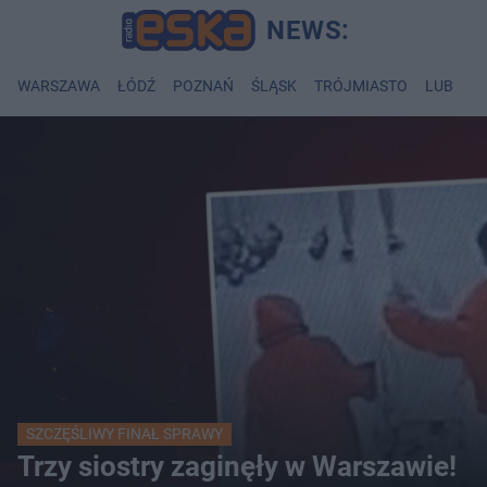
WARSZAWA
ŁÓDŹ
POZNAŃ
ŚLĄSK
TRÓJMIASTO
LUBLIN
SZCZĘŚLIWY FINAŁ SPRAWY
Trzy siostry zaginęły w Warszawie!