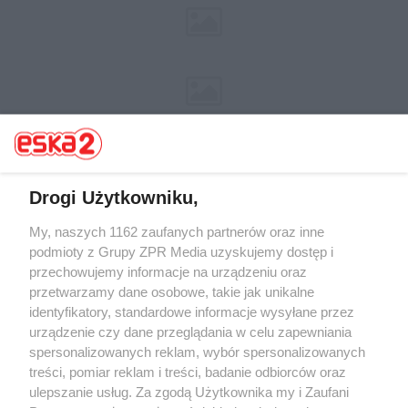
Drogi Użytkowniku,
My, naszych 1162 zaufanych partnerów oraz inne
Żaden utwór zamieszczony w serwisie nie może być powielany i
rozpowszechniany lub dalej rozpowszechniany w jakikolwiek sposób (w
podmioty z Grupy ZPR Media uzyskujemy dostęp i
tym także elektroniczny lub mechaniczny) na jakimkolwiek polu
przechowujemy informacje na urządzeniu oraz
eksploatacji w jakiejkolwiek formie, włącznie z umieszczaniem w
przetwarzamy dane osobowe, takie jak unikalne
Internecie bez pisemnej zgody właściciela praw. Jakiekolwiek użycie lub
wykorzystanie utworów w całości lub w części z naruszeniem prawa,
identyfikatory, standardowe informacje wysyłane przez
tzn. bez właściwej zgody, jest zabronione pod groźbą kary i może być
urządzenie czy dane przeglądania w celu zapewniania
ścigane prawnie.
spersonalizowanych reklam, wybór spersonalizowanych
treści, pomiar reklam i treści, badanie odbiorców oraz
ulepszanie usług. Za zgodą Użytkownika my i Zaufani