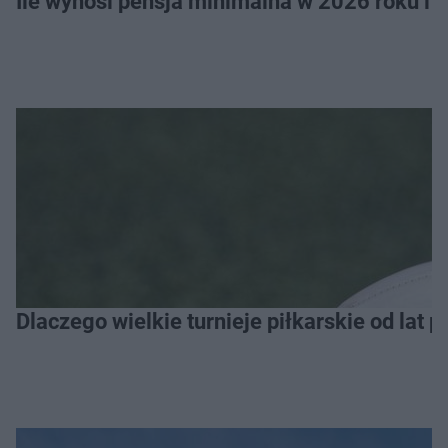
Ile wynosi pensja minimalna w 2026 roku i 
Dlaczego wielkie turnieje piłkarskie od lat 