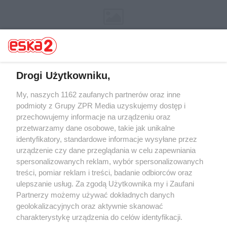
Drogi Użytkowniku,
My, naszych 1162 zaufanych partnerów oraz inne
Żaden utwór zamieszczony w serwisie nie może być powielany i
rozpowszechniany lub dalej rozpowszechniany w jakikolwiek sposób (w
podmioty z Grupy ZPR Media uzyskujemy dostęp i
tym także elektroniczny lub mechaniczny) na jakimkolwiek polu
przechowujemy informacje na urządzeniu oraz
eksploatacji w jakiejkolwiek formie, włącznie z umieszczaniem w
przetwarzamy dane osobowe, takie jak unikalne
Internecie bez pisemnej zgody właściciela praw. Jakiekolwiek użycie lub
wykorzystanie utworów w całości lub w części z naruszeniem prawa,
identyfikatory, standardowe informacje wysyłane przez
tzn. bez właściwej zgody, jest zabronione pod groźbą kary i może być
urządzenie czy dane przeglądania w celu zapewniania
ścigane prawnie.
spersonalizowanych reklam, wybór spersonalizowanych
treści, pomiar reklam i treści, badanie odbiorców oraz
ulepszanie usług. Za zgodą Użytkownika my i Zaufani
Partnerzy możemy używać dokładnych danych
geolokalizacyjnych oraz aktywnie skanować
charakterystykę urządzenia do celów identyfikacji.
O nas