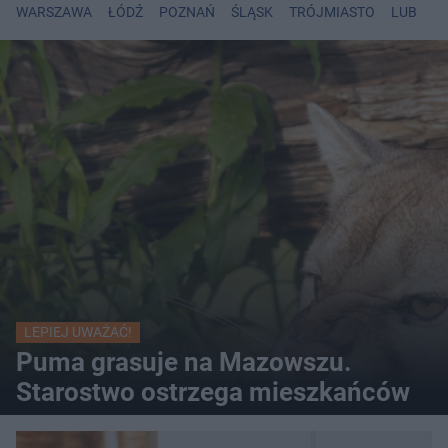
WARSZAWA
ŁÓDŹ
POZNAŃ
ŚLĄSK
TRÓJMIASTO
LUBLIN
LEPIEJ UWAŻAĆ!
Puma grasuje na Mazowszu.
Starostwo ostrzega mieszkańców