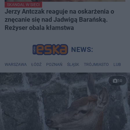
SKANDAL W SIECI
Jerzy Antczak reaguje na oskarżenia o
znęcanie się nad Jadwigą Barańską.
Reżyser obala kłamstwa
WARSZAWA
ŁÓDŹ
POZNAŃ
ŚLĄSK
TRÓJMIASTO
LUBLIN
10