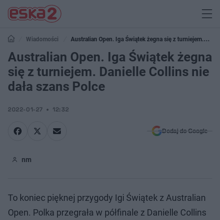
Wiadomości
Australian Open. Iga Świątek żegna się z turniejem.
Danielle Collins nie dała szans Polce
Australian Open. Iga Świątek żegna
się z turniejem. Danielle Collins nie
dała szans Polce
2022-01-27
12:32
Dodaj do Google
nm
To koniec pięknej przygody Igi Świątek z Australian
Open. Polka przegrała w półfinale z Danielle Collins