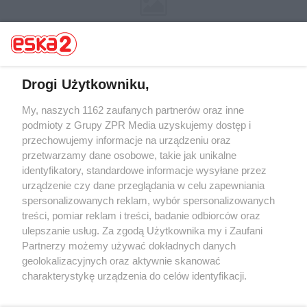
Drogi Użytkowniku,
My, naszych 1162 zaufanych partnerów oraz inne
Żaden utwór zamieszczony w serwisie nie może być powielany i
rozpowszechniany lub dalej rozpowszechniany w jakikolwiek sposób (w
podmioty z Grupy ZPR Media uzyskujemy dostęp i
tym także elektroniczny lub mechaniczny) na jakimkolwiek polu
przechowujemy informacje na urządzeniu oraz
eksploatacji w jakiejkolwiek formie, włącznie z umieszczaniem w
przetwarzamy dane osobowe, takie jak unikalne
Internecie bez pisemnej zgody właściciela praw. Jakiekolwiek użycie lub
wykorzystanie utworów w całości lub w części z naruszeniem prawa,
identyfikatory, standardowe informacje wysyłane przez
tzn. bez właściwej zgody, jest zabronione pod groźbą kary i może być
urządzenie czy dane przeglądania w celu zapewniania
ścigane prawnie.
spersonalizowanych reklam, wybór spersonalizowanych
treści, pomiar reklam i treści, badanie odbiorców oraz
ulepszanie usług. Za zgodą Użytkownika my i Zaufani
Partnerzy możemy używać dokładnych danych
geolokalizacyjnych oraz aktywnie skanować
charakterystykę urządzenia do celów identyfikacji.
O nas
Ponieważ cenimy Twoją prywatność, prosimy o zgodę na
korzystanie z tych technologii poprzez kliknięcie