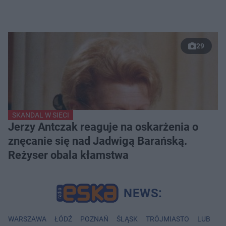
29
SKANDAL W SIECI
Jerzy Antczak reaguje na oskarżenia o
znęcanie się nad Jadwigą Barańską.
Reżyser obala kłamstwa
WARSZAWA
ŁÓDŹ
POZNAŃ
ŚLĄSK
TRÓJMIASTO
LUBLIN