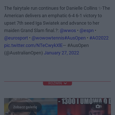
The fairytale run continues for Danielle Collins ✨The
American delivers an emphatic 6-4 6-1 victory to
upset 7th seed Iga Swiatek and advance to her
maiden Grand Slam final.?:
@wwos
•
@espn
•
@eurosport
•
@wowowtennis
#AusOpen
•
#AO2022
pic.twitter.com/NTeCwykXlE
— #AusOpen
(@AustralianOpen)
January 27, 2022
ROZWIŃ
6