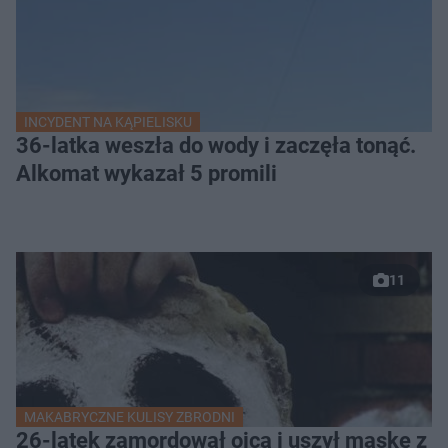
INCYDENT NA KĄPIELISKU
36-latka weszła do wody i zaczęła tonąć.
Alkomat wykazał 5 promili
11
MAKABRYCZNE KULISY ZBRODNI
26-latek zamordował ojca i uszył maskę z