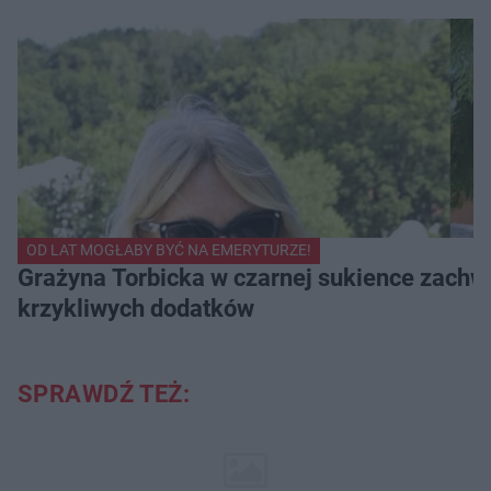
OD LAT MOGŁABY BYĆ NA EMERYTURZE!
Grażyna Torbicka w czarnej sukience zachwyc
krzykliwych dodatków
SPRAWDŹ TEŻ: