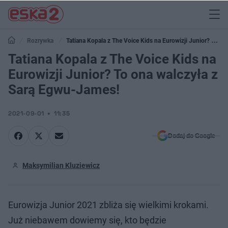
Rozrywka
Tatiana Kopala z The Voice Kids na Eurowizji Junior? To
ona walczyła z Sarą Egwu-James!
Tatiana Kopala z The Voice Kids na
Eurowizji Junior? To ona walczyła z
Sarą Egwu-James!
2021-09-01
11:35
Dodaj do Google
Maksymilian Kluziewicz
Eurowizja Junior 2021 zbliża się wielkimi krokami.
Już niebawem dowiemy się, kto będzie