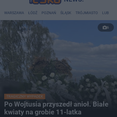
WARSZAWA
ŁÓDŹ
POZNAŃ
ŚLĄSK
TRÓJMIASTO
LUBLIN
6
TRAGICZNY WYPADEK
Po Wojtusia przyszedł anioł. Białe
kwiaty na grobie 11-latka