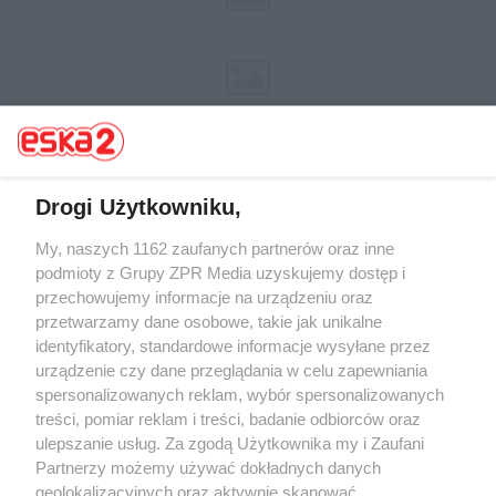
Drogi Użytkowniku,
My, naszych 1162 zaufanych partnerów oraz inne
Żaden utwór zamieszczony w serwisie nie może być powielany i
rozpowszechniany lub dalej rozpowszechniany w jakikolwiek sposób (w
podmioty z Grupy ZPR Media uzyskujemy dostęp i
tym także elektroniczny lub mechaniczny) na jakimkolwiek polu
przechowujemy informacje na urządzeniu oraz
eksploatacji w jakiejkolwiek formie, włącznie z umieszczaniem w
przetwarzamy dane osobowe, takie jak unikalne
Internecie bez pisemnej zgody właściciela praw. Jakiekolwiek użycie lub
wykorzystanie utworów w całości lub w części z naruszeniem prawa,
identyfikatory, standardowe informacje wysyłane przez
tzn. bez właściwej zgody, jest zabronione pod groźbą kary i może być
urządzenie czy dane przeglądania w celu zapewniania
ścigane prawnie.
spersonalizowanych reklam, wybór spersonalizowanych
treści, pomiar reklam i treści, badanie odbiorców oraz
ulepszanie usług. Za zgodą Użytkownika my i Zaufani
Partnerzy możemy używać dokładnych danych
geolokalizacyjnych oraz aktywnie skanować