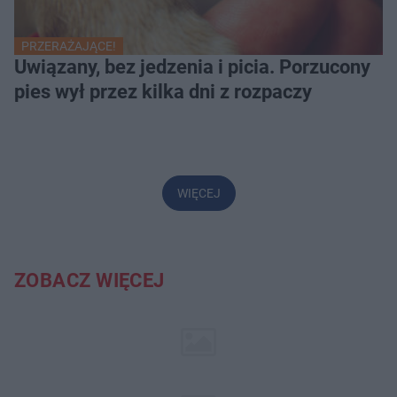
PRZERAŻAJĄCE!
Uwiązany, bez jedzenia i picia. Porzucony
pies wył przez kilka dni z rozpaczy
WIĘCEJ
ZOBACZ WIĘCEJ