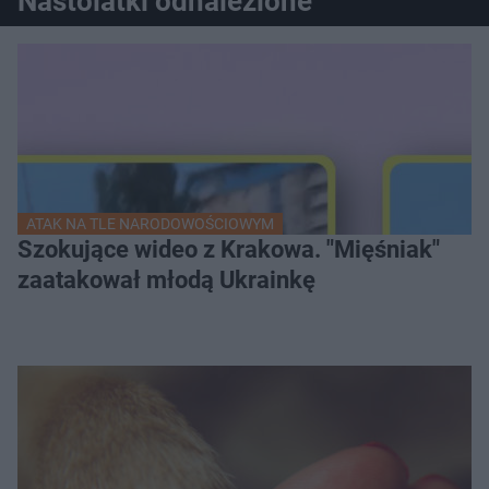
Nastolatki odnalezione
ATAK NA TLE NARODOWOŚCIOWYM
Szokujące wideo z Krakowa. "Mięśniak"
zaatakował młodą Ukrainkę