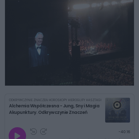
ODKRYWCZYNIE ZNACZEŃ HOROSKOPY HIEROGLIFY HASZTAGI
Alchemia Współczesna - Jung, Sny i Magia
Akupunktury. Odkrywczynie Znaczeń
G
P
P
P
-
40:16
r
r
r
o
a
z
z