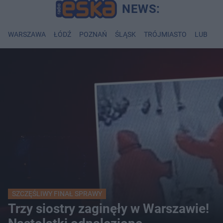
WARSZAWA
ŁÓDŹ
POZNAŃ
ŚLĄSK
TRÓJMIASTO
LUBLIN
SZCZĘŚLIWY FINAŁ SPRAWY
Trzy siostry zaginęły w Warszawie!