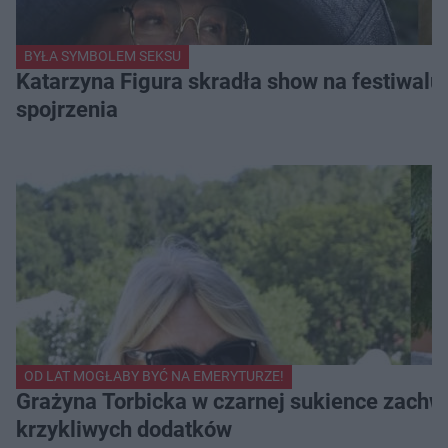
BYŁA SYMBOLEM SEKSU
Katarzyna Figura skradła show na festiwalu!
spojrzenia
OD LAT MOGŁABY BYĆ NA EMERYTURZE!
Grażyna Torbicka w czarnej sukience zachwyc
krzykliwych dodatków