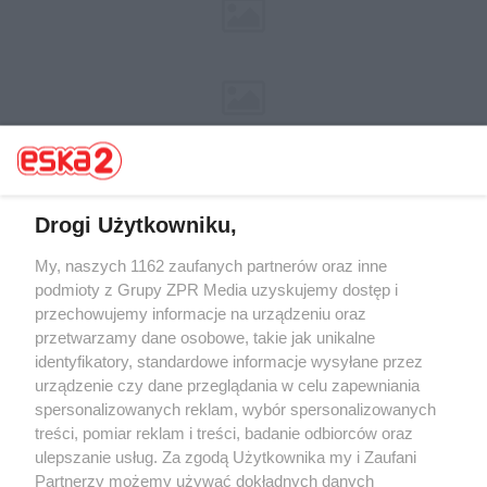
Drogi Użytkowniku,
My, naszych 1162 zaufanych partnerów oraz inne
Żaden utwór zamieszczony w serwisie nie może być powielany i
rozpowszechniany lub dalej rozpowszechniany w jakikolwiek sposób (w
podmioty z Grupy ZPR Media uzyskujemy dostęp i
tym także elektroniczny lub mechaniczny) na jakimkolwiek polu
przechowujemy informacje na urządzeniu oraz
eksploatacji w jakiejkolwiek formie, włącznie z umieszczaniem w
przetwarzamy dane osobowe, takie jak unikalne
Internecie bez pisemnej zgody właściciela praw. Jakiekolwiek użycie lub
wykorzystanie utworów w całości lub w części z naruszeniem prawa,
identyfikatory, standardowe informacje wysyłane przez
tzn. bez właściwej zgody, jest zabronione pod groźbą kary i może być
urządzenie czy dane przeglądania w celu zapewniania
ścigane prawnie.
spersonalizowanych reklam, wybór spersonalizowanych
treści, pomiar reklam i treści, badanie odbiorców oraz
ulepszanie usług. Za zgodą Użytkownika my i Zaufani
Partnerzy możemy używać dokładnych danych