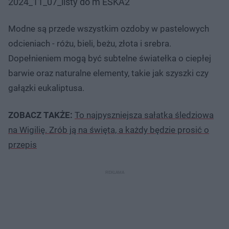
2024_11_07_listy do m ESKA2
Modne są przede wszystkim ozdoby w pastelowych
odcieniach - różu, bieli, beżu, złota i srebra.
Dopełnieniem mogą być subtelne światełka o ciepłej
barwie oraz naturalne elementy, takie jak szyszki czy
gałązki eukaliptusa.
ZOBACZ TAKŻE:
To najpyszniejsza sałatka śledziowa
na Wigilię. Zrób ją na święta, a każdy będzie prosić o
przepis