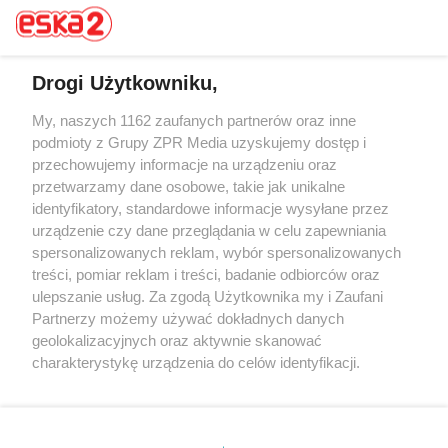
Drogi Użytkowniku,
My, naszych 1162 zaufanych partnerów oraz inne
Żaden utwór zamieszczony w serwisie nie może być powielany i
rozpowszechniany lub dalej rozpowszechniany w jakikolwiek sposób (w
podmioty z Grupy ZPR Media uzyskujemy dostęp i
tym także elektroniczny lub mechaniczny) na jakimkolwiek polu
przechowujemy informacje na urządzeniu oraz
eksploatacji w jakiejkolwiek formie, włącznie z umieszczaniem w
przetwarzamy dane osobowe, takie jak unikalne
Internecie bez pisemnej zgody właściciela praw. Jakiekolwiek użycie lub
wykorzystanie utworów w całości lub w części z naruszeniem prawa,
identyfikatory, standardowe informacje wysyłane przez
tzn. bez właściwej zgody, jest zabronione pod groźbą kary i może być
urządzenie czy dane przeglądania w celu zapewniania
ścigane prawnie.
spersonalizowanych reklam, wybór spersonalizowanych
treści, pomiar reklam i treści, badanie odbiorców oraz
ulepszanie usług. Za zgodą Użytkownika my i Zaufani
Partnerzy możemy używać dokładnych danych
geolokalizacyjnych oraz aktywnie skanować
charakterystykę urządzenia do celów identyfikacji.
O nas
Ponieważ cenimy Twoją prywatność, prosimy o zgodę na
korzystanie z tych technologii poprzez kliknięcie
Informacje prawne
„Akceptuję”. Zgoda jest dobrowolna i zawsze możesz ją