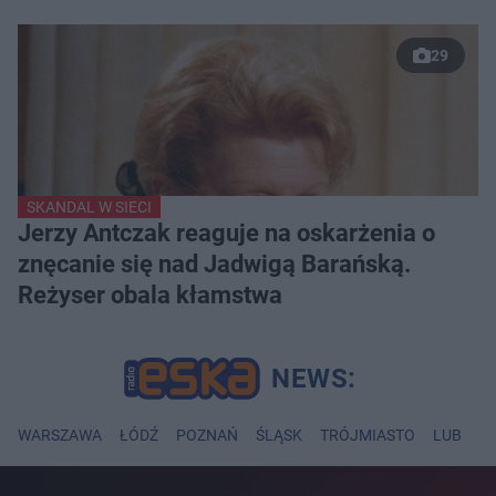
29
SKANDAL W SIECI
Jerzy Antczak reaguje na oskarżenia o
znęcanie się nad Jadwigą Barańską.
Reżyser obala kłamstwa
WARSZAWA
ŁÓDŹ
POZNAŃ
ŚLĄSK
TRÓJMIASTO
LUBLIN