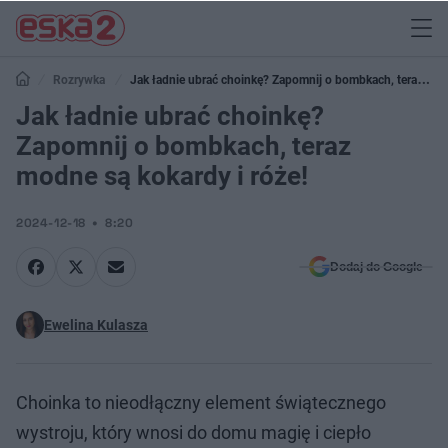
Rozrywka
Jak ładnie ubrać choinkę? Zapomnij o bombkach, teraz
modne są kokardy i róże!
Jak ładnie ubrać choinkę?
Zapomnij o bombkach, teraz
modne są kokardy i róże!
2024-12-18
8:20
Dodaj do Google
Ewelina Kulasza
Choinka to nieodłączny element świątecznego
wystroju, który wnosi do domu magię i ciepło