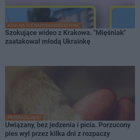
ATAK NA TLE NARODOWOŚCIOWYM
Szokujące wideo z Krakowa. "Mięśniak"
zaatakował młodą Ukrainkę
PRZERAŻAJĄCE!
Uwiązany, bez jedzenia i picia. Porzucony
pies wył przez kilka dni z rozpaczy