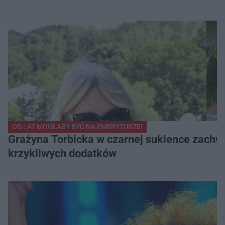
OD LAT MOGŁABY BYĆ NA EMERYTURZE!
Grażyna Torbicka w czarnej sukience zachwyc
krzykliwych dodatków