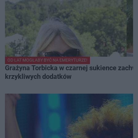
OD LAT MOGŁABY BYĆ NA EMERYTURZE!
Grażyna Torbicka w czarnej sukience zachwyc
krzykliwych dodatków