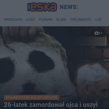
WARSZAWA
ŁÓDŹ
POZNAŃ
ŚLĄSK
TRÓJMIASTO
LUBLIN
11
MAKABRYCZNE KULISY ZBRODNI
26-latek zamordował ojca i uszył