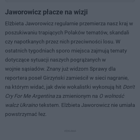
Jaworowicz płacze na wizji
Elżbieta Jaworowicz regularnie przemierza nasz kraj w
poszukiwaniu trapiących Polaków tematów, skandali
czy napotkanych przez nich przeciwności losu. W
ostatnich tygodniach sporo miejsca zajmują tematy
dotyczące sytuacji naszych pogrążanych w
wojnie sąsiadów. Znany już widzom Sprawy dla
reportera poseł Girzyński zamieścił w sieci nagranie,
na którym widać, jak dwie wokalistki wykonują hit
Don't
Cry For Me Argentina
za zmienionym na
O wolność
walcz Ukraino
tekstem. Elżbieta Jaworowicz nie umiała
powstrzymać łez.