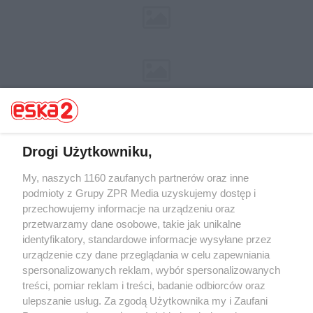
Drogi Użytkowniku,
My, naszych 1160 zaufanych partnerów oraz inne
Żaden utwór zamieszczony w serwisie nie może być powielany i
rozpowszechniany lub dalej rozpowszechniany w jakikolwiek sposób (w
podmioty z Grupy ZPR Media uzyskujemy dostęp i
tym także elektroniczny lub mechaniczny) na jakimkolwiek polu
przechowujemy informacje na urządzeniu oraz
eksploatacji w jakiejkolwiek formie, włącznie z umieszczaniem w
przetwarzamy dane osobowe, takie jak unikalne
Internecie bez pisemnej zgody właściciela praw. Jakiekolwiek użycie lub
wykorzystanie utworów w całości lub w części z naruszeniem prawa,
identyfikatory, standardowe informacje wysyłane przez
tzn. bez właściwej zgody, jest zabronione pod groźbą kary i może być
urządzenie czy dane przeglądania w celu zapewniania
ścigane prawnie.
spersonalizowanych reklam, wybór spersonalizowanych
treści, pomiar reklam i treści, badanie odbiorców oraz
ulepszanie usług. Za zgodą Użytkownika my i Zaufani