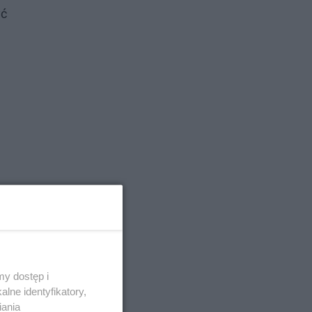
yć
y dostęp i
lne identyfikatory,
iania