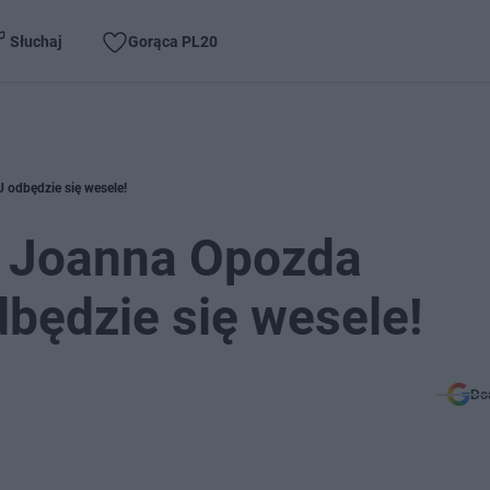
Słuchaj
Gorąca PL20
U odbędzie się wesele!
i Joanna Opozda
dbędzie się wesele!
Do