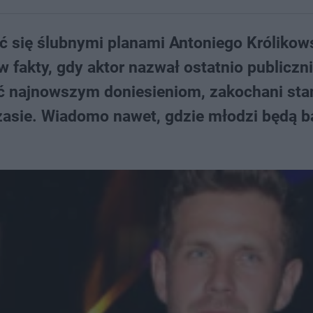
ć się ślubnymi planami Antoniego Królikows
w fakty, gdy aktor nazwał ostatnio publiczn
yć najnowszym doniesieniom, zakochani sta
zasie. Wiadomo nawet, gdzie młodzi będą b