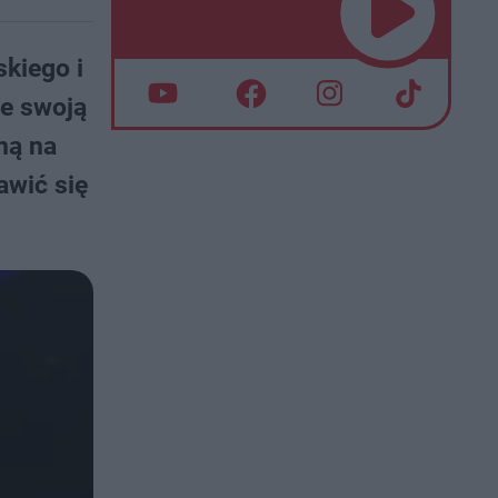
kiego i
ie swoją
ną na
awić się