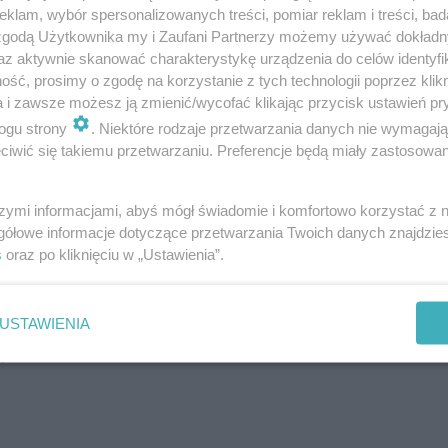
klam, wybór spersonalizowanych treści, pomiar reklam i treści, bad
 zgodą Użytkownika my i Zaufani Partnerzy możemy używać dokład
mą ślub
az aktywnie skanować charakterystykę urządzenia do celów identyfi
ść, prosimy o zgodę na korzystanie z tych technologii poprzez klikn
a i zawsze możesz ją zmienić/wycofać klikając przycisk ustawień pr
rólikowski
i
Joanna Opozda
mają wziąć ślub już na pocz
ogu strony
. Niektóre rodzaje przetwarzania danych nie wymagaj
ra młoda i goście będą bawić się później podczas wese
iwić się takiemu przetwarzaniu. Preferencje będą miały zastosowanie
ani na miejsce przyjęcia weselnego wybrali podobno Pał
o 50 kilometrów. To znane wśród gwiazd miejsce.
szymi informacjami, abyś mógł świadomie i komfortowo korzystać z
gółowe informacje dotyczące przetwarzania Twoich danych znajdzi
s
oraz po kliknięciu w „Ustawienia”.
odbędzie się w pałacu w Zdunowie. Wybór nie
ardzo popularne miejsce wśród celebrytów. W
y zdecydowali się na jego wynajem Rafał
USTAWIENIA
cpoń.