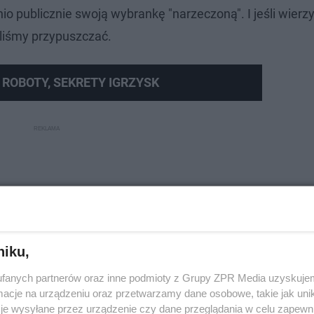
o publicznie swoją wybrankę "narzeczoną". I jeśli wierz
gliśmy przypuszczać.
, ROBOTY, SEKRETY IGRZYSK
niku,
fanych partnerów oraz inne podmioty z Grupy ZPR Media uzyskujem
cje na urządzeniu oraz przetwarzamy dane osobowe, takie jak unika
je wysyłane przez urządzenie czy dane przeglądania w celu zapewn