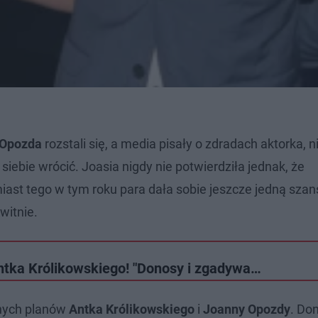
 Opozda
rozstali się, a media pisały o zdradach aktorka, n
iebie wrócić. Joasia nigdy nie potwierdziła jednak, że
iast tego w tym roku para dała sobie jeszcze jedną szan
witnie.
ntka Królikowskiego! "Donosy i zgadywa…
bnych planów
Antka Królikowskiego
i
Joanny Opozdy
. Do