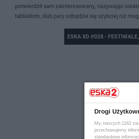
potwierdził sam zainteresowany, nazywając ostatni
tabloidom, ślub pary odbędzie się szybciej niż mo
ESKA XD #028 - FESTIWALE
Drogi Użytkow
My, naszych 1162 zau
przechowujemy informa
standardowe informac