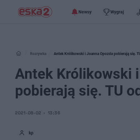
Newsy
Wygraj
Rozrywka
Antek Królikowski i Joanna Opozda pobierają się. T
Antek Królikowski 
pobierają się. TU o
2021-08-02
13:36
kp