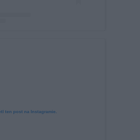
 przez Pałac Zdunowo (@palac_zdunowo)
l ten post na Instagramie.