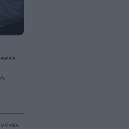
iewiele
sę.
niesienia