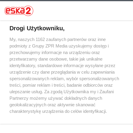
Drogi Użytkowniku,
My, naszych 1162 zaufanych partnerów oraz inne
Żaden utwór zamieszczony w serwisie nie może być powielany i
rozpowszechniany lub dalej rozpowszechniany w jakikolwiek sposób (w
podmioty z Grupy ZPR Media uzyskujemy dostęp i
tym także elektroniczny lub mechaniczny) na jakimkolwiek polu
przechowujemy informacje na urządzeniu oraz
eksploatacji w jakiejkolwiek formie, włącznie z umieszczaniem w
przetwarzamy dane osobowe, takie jak unikalne
Internecie bez pisemnej zgody właściciela praw. Jakiekolwiek użycie lub
wykorzystanie utworów w całości lub w części z naruszeniem prawa,
identyfikatory, standardowe informacje wysyłane przez
tzn. bez właściwej zgody, jest zabronione pod groźbą kary i może być
urządzenie czy dane przeglądania w celu zapewniania
ścigane prawnie.
spersonalizowanych reklam, wybór spersonalizowanych
treści, pomiar reklam i treści, badanie odbiorców oraz
ulepszanie usług. Za zgodą Użytkownika my i Zaufani
Partnerzy możemy używać dokładnych danych
geolokalizacyjnych oraz aktywnie skanować
charakterystykę urządzenia do celów identyfikacji.
O nas
Ponieważ cenimy Twoją prywatność, prosimy o zgodę na
korzystanie z tych technologii poprzez kliknięcie
Informacje prawne
„Akceptuję”. Zgoda jest dobrowolna i zawsze możesz ją