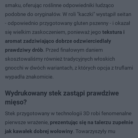
smaku, oferując roślinne odpowiedniki łudząco
podobne do oryginałów. W roli "kaczki" wystąpił seitan
- odpowiednio przygotowany gluten pszenny - i okazał
się wielkim zaskoczeniem, ponieważ jego
tekstura i
aromat zadziwiająco dobrze odzwierciedlały
prawdziwy drób
. Przed finałowym daniem
skosztowaliśmy również tradycyjnych włoskich
gnocchi w dwóch wariantach, z których opcja z truflami
wypadła znakomicie.
Wydrukowany stek zastąpi prawdziwe
mięso?
Stek przygotowany w technologii 3D robi fenomenalne
pierwsze wrażenie,
prezentując się na talerzu zupełnie
jak kawałek dobrej wołowiny
. Towarzyszyły mu