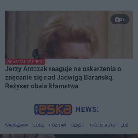
29
SKANDAL W SIECI
Jerzy Antczak reaguje na oskarżenia o
znęcanie się nad Jadwigą Barańską.
Reżyser obala kłamstwa
WARSZAWA
ŁÓDŹ
POZNAŃ
ŚLĄSK
TRÓJMIASTO
LUBLIN