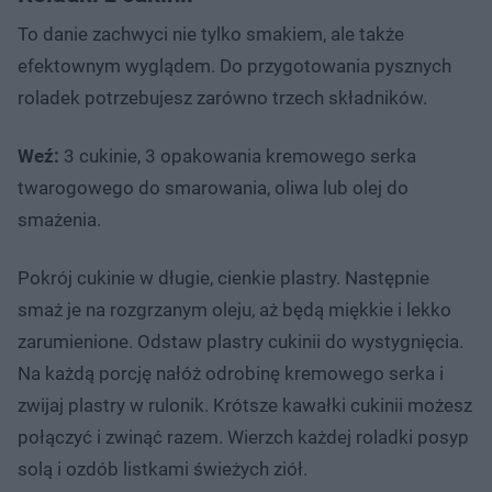
To danie zachwyci nie tylko smakiem, ale także
efektownym wyglądem. Do przygotowania pysznych
roladek potrzebujesz zarówno trzech składników.
Weź:
3 cukinie, 3 opakowania kremowego serka
twarogowego do smarowania, oliwa lub olej do
smażenia.
Pokrój cukinie w długie, cienkie plastry. Następnie
smaż je na rozgrzanym oleju, aż będą miękkie i lekko
zarumienione. Odstaw plastry cukinii do wystygnięcia.
Na każdą porcję nałóż odrobinę kremowego serka i
zwijaj plastry w rulonik. Krótsze kawałki cukinii możesz
połączyć i zwinąć razem. Wierzch każdej roladki posyp
solą i ozdób listkami świeżych ziół.