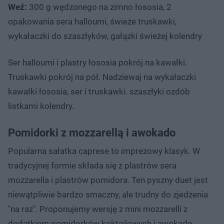
Weź:
300 g wędzonego na zimno łososia, 2
opakowania sera halloumi, świeże truskawki,
wykałaczki do szaszłyków, gałązki świeżej kolendry
Ser halloumi i plastry łososia pokrój na kawałki.
Truskawki pokrój na pół. Nadziewaj na wykałaczki
kawałki łososia, ser i truskawki. szaszłyki ozdób
listkami kolendry.
Pomidorki z mozzarellą i awokado
Popularna sałatka caprese to imprezowy klasyk. W
tradycyjnej formie składa się z plastrów sera
mozzarella i plastrów pomidora. Ten pyszny duet jest
niewątpliwie bardzo smaczny, ale trudny do zjedzenia
"na raz". Proponujemy wersję z mini mozzarelli z
dodatkiem pomidorków koktajlowych i awokado.