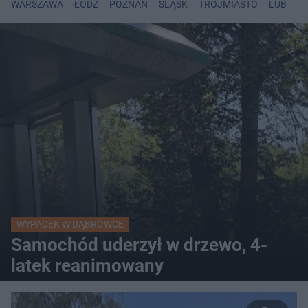
WARSZAWA
ŁÓDŹ
POZNAŃ
ŚLĄSK
TRÓJMIASTO
LUBLIN
WYPADEK W DĄBRÓWCE
Samochód uderzył w drzewo, 4-
latek reanimowany