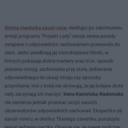
Słynna mentorka savoir-vivre
, niedługo po zakończeniu
emisji programu "Projekt Lady" swoje cenne porady
związane z odpowiednim zachowaniem przeniosła do
sieci. Jedni uwielbiają jej instruktażowe filmiki, w
których pokazuje dobre maniery oraz m.in. sposób
jedzenia ostryg, zachowania przy stole, dobieranie
odpowiedniego do okazji stroju czy sposoby
przywitania. Inni z kolej nie ukrywają, że jej kolejne złote
rady zaczynają ich męczyć.
Irena Kamińska-Radomska
nie zamierza jednak przestać uczyć swoich
obserwatorów odpowiednich zachowań. Ekspertka od
savoir-vivre'u, w okolicy Tłustego czwartku, poruszyła
temat jedzenia pączka. Okazuje się, że nawet podczas