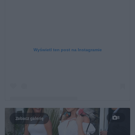
Wyświetl ten post na Instagramie
8
Post udostępniony przez dr Irena Kamińska-Radomska
(@irenakaminskaradomska)