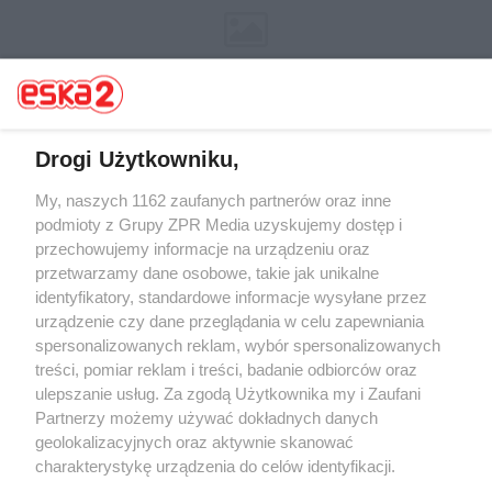
Drogi Użytkowniku,
My, naszych 1162 zaufanych partnerów oraz inne
Żaden utwór zamieszczony w serwisie nie może być powielany i
rozpowszechniany lub dalej rozpowszechniany w jakikolwiek sposób (w
podmioty z Grupy ZPR Media uzyskujemy dostęp i
tym także elektroniczny lub mechaniczny) na jakimkolwiek polu
przechowujemy informacje na urządzeniu oraz
eksploatacji w jakiejkolwiek formie, włącznie z umieszczaniem w
przetwarzamy dane osobowe, takie jak unikalne
Internecie bez pisemnej zgody właściciela praw. Jakiekolwiek użycie lub
wykorzystanie utworów w całości lub w części z naruszeniem prawa,
identyfikatory, standardowe informacje wysyłane przez
tzn. bez właściwej zgody, jest zabronione pod groźbą kary i może być
urządzenie czy dane przeglądania w celu zapewniania
ścigane prawnie.
spersonalizowanych reklam, wybór spersonalizowanych
treści, pomiar reklam i treści, badanie odbiorców oraz
ulepszanie usług. Za zgodą Użytkownika my i Zaufani
Partnerzy możemy używać dokładnych danych
geolokalizacyjnych oraz aktywnie skanować
charakterystykę urządzenia do celów identyfikacji.
O nas
Ponieważ cenimy Twoją prywatność, prosimy o zgodę na