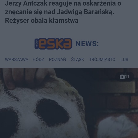
Jerzy Antczak reaguje na oskarżenia o
znęcanie się nad Jadwigą Barańską.
Reżyser obala kłamstwa
WARSZAWA
ŁÓDŹ
POZNAŃ
ŚLĄSK
TRÓJMIASTO
LUBLIN
11