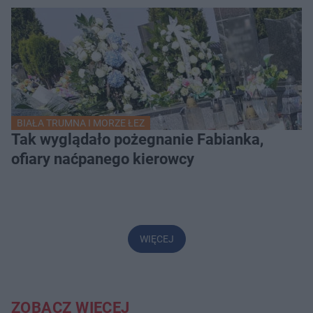
BIAŁA TRUMNA I MORZE ŁEZ
Tak wyglądało pożegnanie Fabianka,
ofiary naćpanego kierowcy
WIĘCEJ
ZOBACZ WIĘCEJ