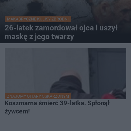
MAKABRYCZNE KULISY ZBRODNI
26-latek zamordował ojca i uszył
maskę z jego twarzy
ZNAJOMY OFIARY OSKARŻONYM
Koszmarna śmierć 39-latka. Spłonął
żywcem!