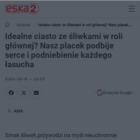
Kuchnia
Idealne ciasto ze śliwkami w roli głównej? Nasz placek
podbije serce i podniebienie każdego łasucha
Idealne ciasto ze śliwkami w roli
głównej? Nasz placek podbije
serce i podniebienie każdego
łasucha
2024-08-12
22:55
Dodaj do Google
AMA
Smak śliwek przywodzi na myśl nieuchronnie