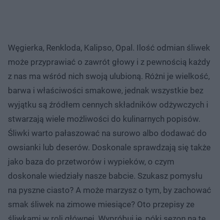
Węgierka, Renkloda, Kalipso, Opal. Ilość odmian śliwek
może przyprawiać o zawrót głowy i z pewnością każdy
z nas ma wśród nich swoją ulubioną. Różni je wielkość,
barwa i właściwości smakowe, jednak wszystkie bez
wyjątku są źródłem cennych składników odżywczych i
stwarzają wiele możliwości do kulinarnych popisów.
Śliwki warto pałaszować na surowo albo dodawać do
owsianki lub deserów. Doskonale sprawdzają się także
jako baza do przetworów i wypieków, o czym
doskonale wiedziały nasze babcie. Szukasz pomysłu
na pyszne ciasto? A może marzysz o tym, by zachować
smak śliwek na zimowe miesiące? Oto przepisy ze
śliwkami w roli głównej. Wypróbuj je, póki sezon na te