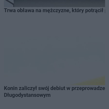
Trwa obława na mężczyzne, który potrącił po
Konin zaliczył swój debiut w przeprowadzeniu Grand Prix Wielkopolski w Pływaniu
Długodystansowym